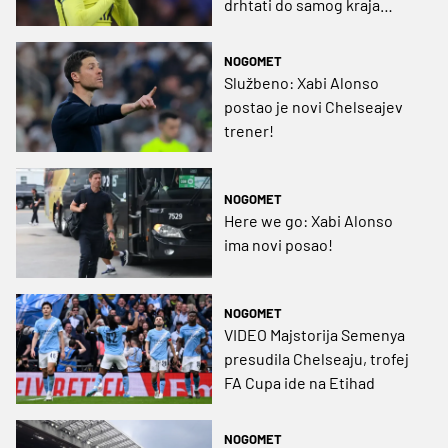
drhtati do samog kraja
sezone
NOGOMET
Službeno: Xabi Alonso
postao je novi Chelseajev
trener!
NOGOMET
Here we go: Xabi Alonso
ima novi posao!
NOGOMET
VIDEO Majstorija Semenya
presudila Chelseaju, trofej
FA Cupa ide na Etihad
NOGOMET