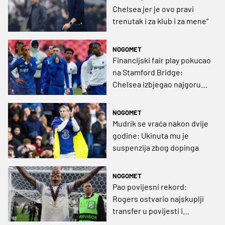
Chelsea jer je ovo pravi
trenutak i za klub i za mene“
NOGOMET
Financijski fair play pokucao
na Stamford Bridge:
Chelsea izbjegao najgoru
kaznu
NOGOMET
Mudrik se vraća nakon dvije
godine: Ukinuta mu je
suspenzija zbog dopinga
NOGOMET
Pao povijesni rekord:
Rogers ostvario najskuplji
transfer u povijesti i
potpisao do 2033.