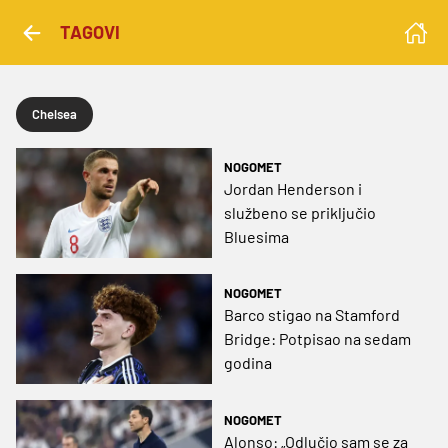
TAGOVI
Chelsea
NOGOMET
Jordan Henderson i
službeno se priključio
Bluesima
NOGOMET
Barco stigao na Stamford
Bridge: Potpisao na sedam
godina
NOGOMET
Alonso: „Odlučio sam se za