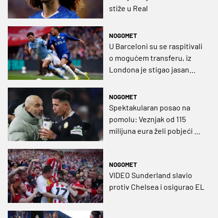
stiže u Real
NOGOMET
U Barceloni su se raspitivali
o mogućem transferu, iz
Londona je stigao jasan
odgovor
NOGOMET
Spektakularan posao na
pomolu: Veznjak od 115
milijuna eura želi pobjeći na
Etihad kod starog šefa!
NOGOMET
VIDEO Sunderland slavio
protiv Chelsea i osigurao EL