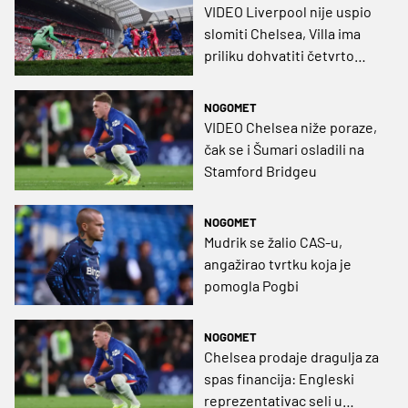
VIDEO Liverpool nije uspio
slomiti Chelsea, Villa ima
priliku dohvatiti četvrto
mjesto
NOGOMET
VIDEO Chelsea niže poraze,
čak se i Šumari osladili na
Stamford Bridgeu
NOGOMET
Mudrik se žalio CAS-u,
angažirao tvrtku koja je
pomogla Pogbi
NOGOMET
Chelsea prodaje dragulja za
spas financija: Engleski
reprezentativac seli u