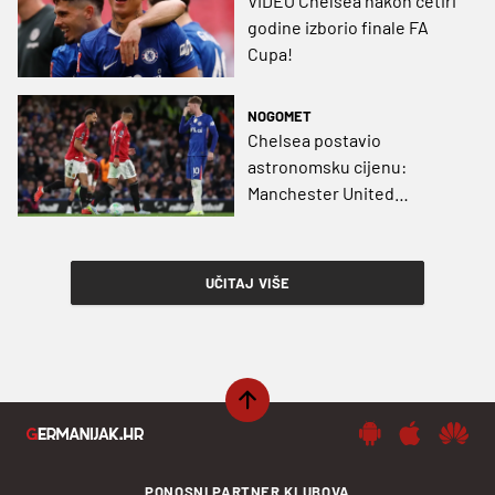
VIDEO Chelsea nakon četiri
godine izborio finale FA
Cupa!
NOGOMET
Chelsea postavio
astronomsku cijenu:
Manchester United
odustaje od kupnje?
UČITAJ VIŠE
PONOSNI PARTNER KLUBOVA