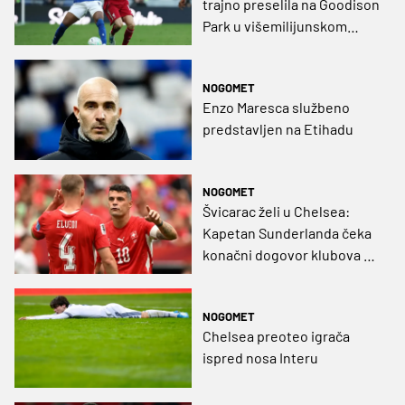
trajno preselila na Goodison
Park u višemilijunskom
transferu
NOGOMET
Enzo Maresca službeno
predstavljen na Etihadu
NOGOMET
Švicarac želi u Chelsea:
Kapetan Sunderlanda čeka
konačni dogovor klubova o
visini odštete
NOGOMET
Chelsea preoteo igrača
ispred nosa Interu