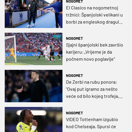
NOGOMET
El Clasico na nogometnoj
tržnici: Španjolski velikani u
borbi za engleskog dragulja
od 80 milijuna eura
NOGOMET
Sjajni španjolski bek završio
karijeru: „Vrijeme je da
počnem novo poglavlje“
NOGOMET
De Zerbi na rubu ponora:
“Ovaj put igramo za nešto
veće od bilo kojeg trofeja,
za goli život, ponos i
povijest kluba”
NOGOMET
VIDEO Tottenham izgubio
kod Chelseaja, Spursi će