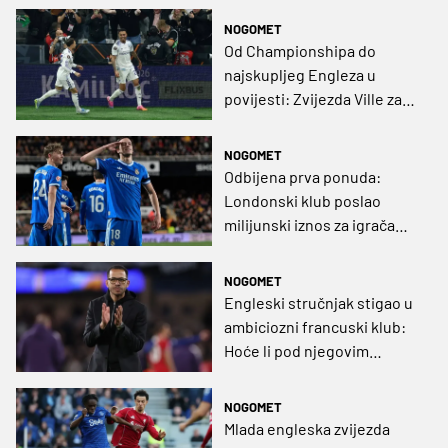
NOGOMET
Od Championshipa do
najskupljeg Engleza u
povijesti: Zvijezda Ville za
137 milijuna eura stiže na
Stamford Bridge!
NOGOMET
Odbijena prva ponuda:
Londonski klub poslao
milijunski iznos za igrača
Reala
NOGOMET
Engleski stručnjak stigao u
ambiciozni francuski klub:
Hoće li pod njegovim
vodstvom zaigrati Toni
Fruk?
NOGOMET
Mlada engleska zvijezda