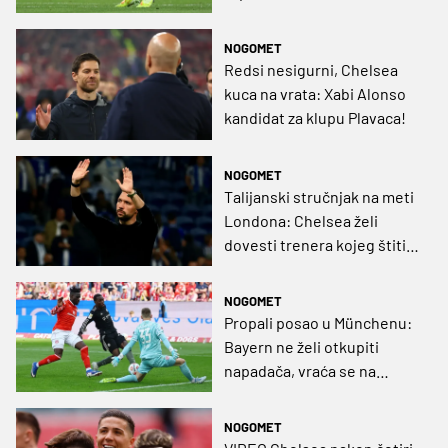
Madrid ili Pariz?
NOGOMET
Redsi nesigurni, Chelsea
kuca na vrata: Xabi Alonso
kandidat za klupu Plavaca!
NOGOMET
Talijanski stručnjak na meti
Londona: Chelsea želi
dovesti trenera kojeg štiti
golema klauzula
NOGOMET
Propali posao u Münchenu:
Bayern ne želi otkupiti
napadača, vraća se na
Stamford Bridge
NOGOMET