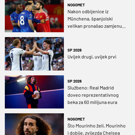
NOGOMET
Nakon odbijenice iz
Münchena, španjolski
velikan pronašao zamjenu u
Premier ligi
SP 2026
Uvijek drugi, uvijek prvi
SP 2026
Službeno: Real Madrid
doveo reprezentativnog
beka za 60 milijuna eura
NOGOMET
Što Mourinho želi, Mourinho
i dobije, zvijezda Chelsea