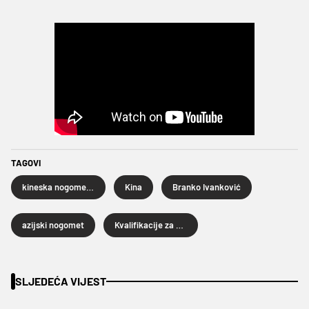
TAGOVI
kineska nogometna reprezentacija
Kina
Branko Ivanković
azijski nogomet
Kvalifikacije za Svjetsko prvenstvo
SLJEDEĆA VIJEST