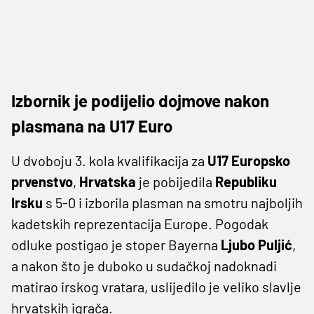
Izbornik je podijelio dojmove nakon
plasmana na U17 Euro
U dvoboju 3. kola kvalifikacija za
U17 Europsko
prvenstvo
,
Hrvatska
je pobijedila
Republiku
Irsku
s 5-0 i izborila plasman na smotru najboljih
kadetskih reprezentacija Europe. Pogodak
odluke postigao je stoper Bayerna
Ljubo Puljić
,
a nakon što je duboko u sudačkoj nadoknadi
matirao irskog vratara, uslijedilo je veliko slavlje
hrvatskih igrača.