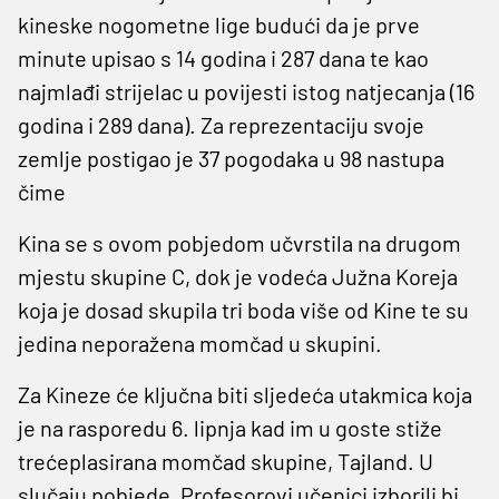
kineske nogometne lige budući da je prve
minute upisao s 14 godina i 287 dana te kao
najmlađi strijelac u povijesti istog natjecanja (16
godina i 289 dana). Za reprezentaciju svoje
zemlje postigao je 37 pogodaka u 98 nastupa
čime
Kina se s ovom pobjedom učvrstila na drugom
mjestu skupine C, dok je vodeća Južna Koreja
koja je dosad skupila tri boda više od Kine te su
jedina neporažena momčad u skupini.
Za Kineze će ključna biti sljedeća utakmica koja
je na rasporedu 6. lipnja kad im u goste stiže
trećeplasirana momčad skupine, Tajland. U
slučaju pobjede, Profesorovi učenici izborili bi