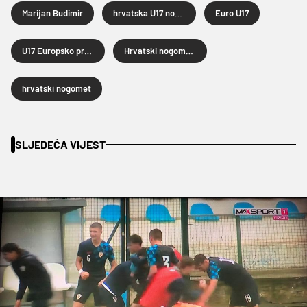
Marijan Budimir
hrvatska U17 nogometna reprezentacija
Euro U17
U17 Europsko prvenstvo u nogometu
Hrvatski nogometni savez
hrvatski nogomet
SLJEDEĆA VIJEST