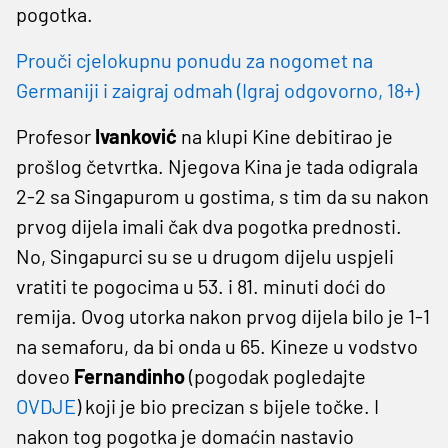
pogotka.
Prouči cjelokupnu ponudu za nogomet na
Germaniji i zaigraj odmah (Igraj odgovorno, 18+)
Profesor
Ivanković
na klupi Kine debitirao je
prošlog četvrtka. Njegova Kina je tada odigrala
2-2 sa Singapurom u gostima, s tim da su nakon
prvog dijela imali čak dva pogotka prednosti.
No, Singapurci su se u drugom dijelu uspjeli
vratiti te pogocima u 53. i 81. minuti doći do
remija. Ovog utorka nakon prvog dijela bilo je 1-1
na semaforu, da bi onda u 65. Kineze u vodstvo
doveo
Fernandinho
(pogodak pogledajte
OVDJE
)
koji je bio precizan s bijele točke. I
nakon tog pogotka je domaćin nastavio