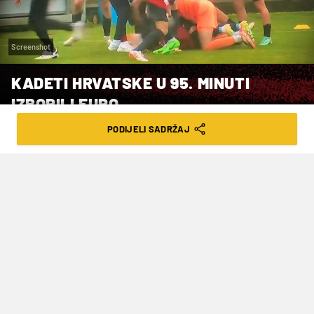
Screenshot
KADETI HRVATSKE U 95. MINUTI
IZBORILI EURO
PODIJELI SADRŽAJ
VRIJEME ČITANJA: 2MIN | UTO. 26.03.24. | 15:54
Pogodak odluke u zadnjoj akciji zabio je
igrač Bayerna