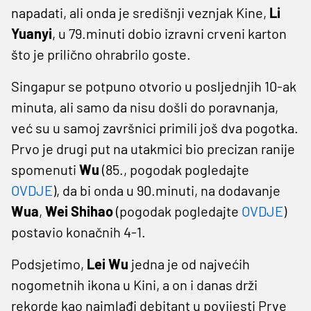
napadati, ali onda je središnji veznjak Kine,
Li
Yuanyi
, u 79.minuti dobio izravni crveni karton
što je prilično ohrabrilo goste.
Singapur se potpuno otvorio u posljednjih 10-ak
minuta, ali samo da nisu došli do poravnanja,
već su u samoj završnici primili još dva pogotka.
Prvo je drugi put na utakmici bio precizan ranije
spomenuti
Wu
(85., pogodak pogledajte
OVDJE
), da bi onda u 90.minuti, na dodavanje
Wua
,
Wei Shihao
(pogodak pogledajte
OVDJE
)
postavio konačnih 4-1.
Podsjetimo,
Lei
Wu
jedna je od najvećih
nogometnih ikona u Kini, a on i danas drži
rekorde kao najmlađi debitant u povijesti Prve