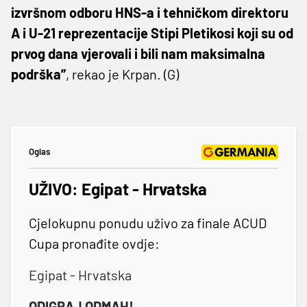
izvršnom odboru HNS-a i tehničkom direktoru
A i U-21 reprezentacije Stipi Pletikosi koji su od
prvog dana vjerovali i bili nam maksimalna
podrška”
, rekao je Krpan. (G)
Oglas
UŽIVO: Egipat - Hrvatska
Cjelokupnu ponudu uživo za finale ACUD
Cupa pronađite ovdje:
Egipat - Hrvatska
ODIGRAJ ODMAH!