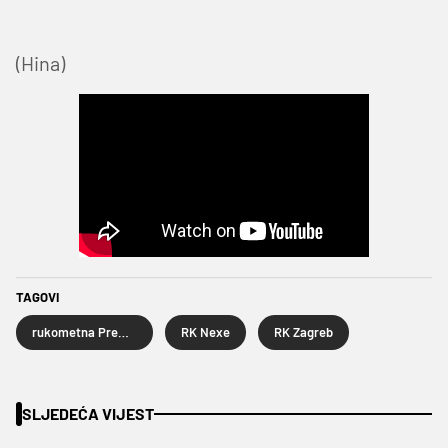
(Hina)
TAGOVI
rukometna Premijer liga
RK Nexe
RK Zagreb
SLJEDEĆA VIJEST