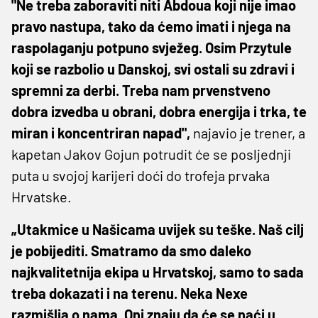
"Ne treba zaboraviti niti Abdoua koji nije imao
pravo nastupa, tako da ćemo imati i njega na
raspolaganju potpuno svježeg. Osim Przytule
koji se razbolio u Danskoj, svi ostali su zdravi i
spremni za derbi. Treba nam prvenstveno
dobra izvedba u obrani, dobra energija i trka, te
miran i koncentriran napad",
najavio je trener, a
kapetan Jakov Gojun potrudit će se posljednji
puta u svojoj karijeri doći do trofeja prvaka
Hrvatske.
„Utakmice u Našicama uvijek su teške. Naš cilj
je pobijediti. Smatramo da smo daleko
najkvalitetnija ekipa u Hrvatskoj, samo to sada
treba dokazati i na terenu. Neka Nexe
razmišlja o nama. Oni znaju da će se naći u