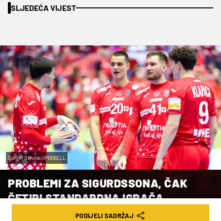
SLJEDEĆA VIJEST
Sanjin Strukic/PIXSELL
PROBLEMI ZA SIGURDSSONA, ČAK
ČETIRI STANDARDNA IGRAČA
PROPUŠTAJU SLJEDEĆE UTAKMICE
PODIJELI SADRŽAJ