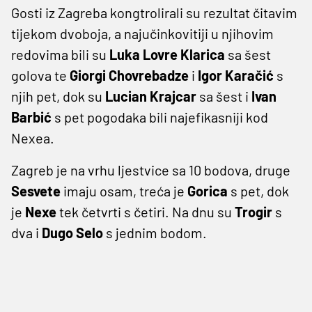
Gosti iz Zagreba kongtrolirali su rezultat čitavim
tijekom dvoboja, a najučinkovitiji u njihovim
redovima bili su
Luka Lovre Klarica
sa šest
golova te
Giorgi Chovrebadze
i
Igor Karačić
s
njih pet, dok su
Lucian Krajcar
sa šest i
Ivan
Barbić
s pet pogodaka bili najefikasniji kod
Nexea.
Zagreb je na vrhu ljestvice sa 10 bodova, druge
Sesvete
imaju osam, treća je
Gorica
s pet, dok
je
Nexe
tek četvrti s četiri. Na dnu su
Trogir
s
dva i
Dugo Selo
s jednim bodom.