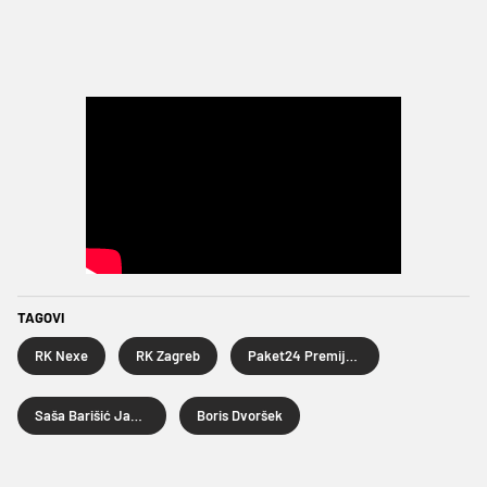
TAGOVI
RK Nexe
RK Zagreb
Paket24 Premijer liga
Saša Barišić Jaman
Boris Dvoršek