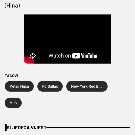
(Hina)
TAGOVI
Petar Musa
FC Dallas
New York Red Bulls
MLS
SLJEDEĆA VIJEST