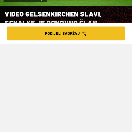
VIDEO GELSENKIRCHEN SLAVI,
SCHALKE JE PONOVNO ČLAN
NJEMAČKE ELITE!
PODIJELI SADRŽAJ
VRIJEME ČITANJA: 2MIN | NED. 03.05.26. | 08:49
Velikan se tako vratio u Bundesligu
Nogometaši
Schalkea
su u 32. kolu druge
njemačke lige, dva kola prije kraja sezone,
osigurali povratak u Bundesligu nakon što su na