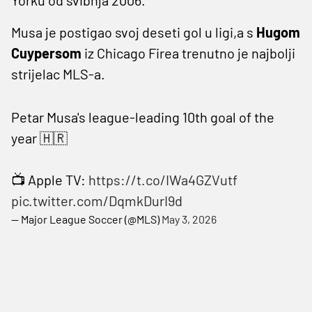
Musa je postigao svoj deseti gol u ligi,a s
Hugom
Cuypersom
iz Chicago Firea trenutno je najbolji
strijelac MLS-a.
Petar Musa's league-leading 10th goal of the
year 🇭🇷
📺 Apple TV:
https://t.co/IWa4GZVutf
pic.twitter.com/DqmkDurI9d
— Major League Soccer (@MLS)
May 3, 2026