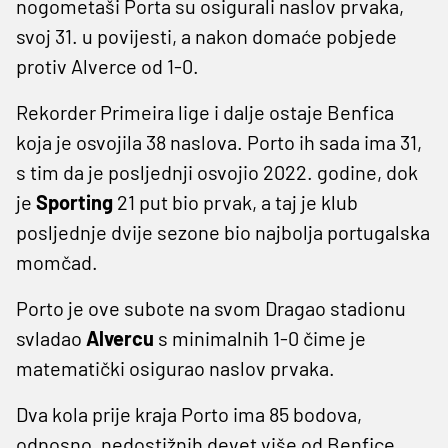
nogometaši Porta su osigurali naslov prvaka,
svoj 31. u povijesti, a nakon domaće pobjede
protiv Alverce od 1-0.
Rekorder Primeira lige i dalje ostaje Benfica
koja je osvojila 38 naslova. Porto ih sada ima 31,
s tim da je posljednji osvojio 2022. godine, dok
je
Sporting
21 put bio prvak, a taj je klub
posljednje dvije sezone bio najbolja portugalska
momčad.
Porto je ove subote na svom Dragao stadionu
svladao
Alvercu
s minimalnih 1-0 čime je
matematički osigurao naslov prvaka.
Dva kola prije kraja Porto ima 85 bodova,
odnosno, nedostižnih devet više od Benfice