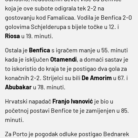
koja je ove subote odigrala tek 2-2 na
gostovanju kod Famalicaa. Vodila je Benfica 2-0
golovima Schjelderupa s bijele točke u 12. i
Riosa
u 19. minuti.
Ostala je
Benfica
s igračem manje u 55. minuti
kada je isključen
Otamendi
, a domaći sastav je
to iskoristio do kraja te je postigao dva gola za
konačnih 2-2. Strijelci su bili
De Amorim
u 67. i
Abubakar
u 78. minuti.
Hrvatski napadač
Franjo Ivanović
je bio u
početnoj postavi Benfice te je zamijenjen u 85.
minuti.
Za Porto je pogodak odluke postigao Bednarek