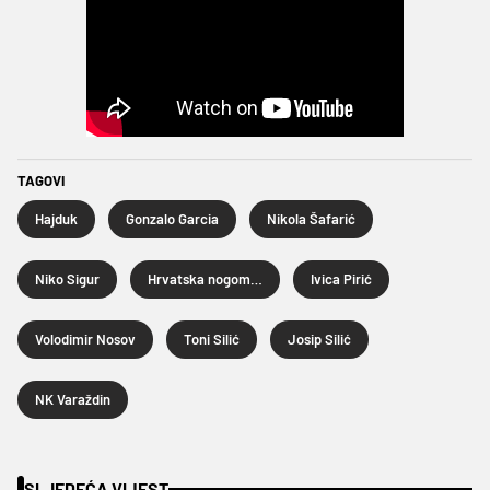
TAGOVI
Hajduk
Gonzalo Garcia
Nikola Šafarić
Niko Sigur
Hrvatska nogometna liga
Ivica Pirić
Volodimir Nosov
Toni Silić
Josip Silić
NK Varaždin
SLJEDEĆA VIJEST