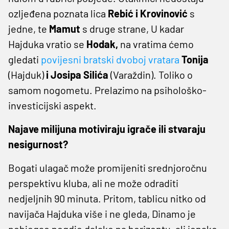
ozljeđena poznata lica
Rebić i Krovinović
s
jedne, te
Mamut
s druge strane, U kadar
Hajduka vratio se
Hodak,
na vratima ćemo
gledati
povijesni bratski dvoboj vratara
Tonija
(Hajduk)
i Josipa Silića
(Varaždin). Toliko o
samom nogometu. Prelazimo na psihološko-
investicijski aspekt.
Najave milijuna motiviraju igrače ili stvaraju
nesigurnost?
Bogati ulagač može promijeniti srednjoročnu
perspektivu kluba, ali ne može odraditi
nedjeljnih 90 minuta. Pritom, tablicu nitko od
navijača Hajduka više i ne gleda, Dinamo je
pobjegao negdje dalako na horizontu, ali ionako