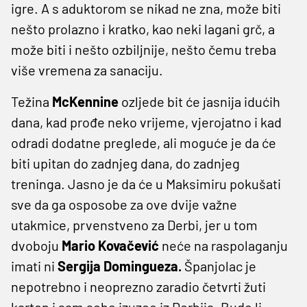
igre. A s aduktorom se nikad ne zna, može biti
nešto prolazno i kratko, kao neki lagani grč, a
može biti i nešto ozbiljnije, nešto čemu treba
više vremena za sanaciju.
Težina
McKennine
ozljede bit će jasnija idućih
dana, kad prođe neko vrijeme, vjerojatno i kad
odradi dodatne preglede, ali moguće je da će
biti upitan do zadnjeg dana, do zadnjeg
treninga. Jasno je da će u Maksimiru pokušati
sve da ga osposobe za ove dvije važne
utakmice, prvenstveno za Derbi, jer u tom
dvoboju
Mario Kovačević
neće na raspolaganju
imati ni
Sergija Domingueza.
Španjolac je
nepotrebno i neoprezno zaradio četvrti žuti
karton i sam sebe izuzeo iz Derbija. Bude li