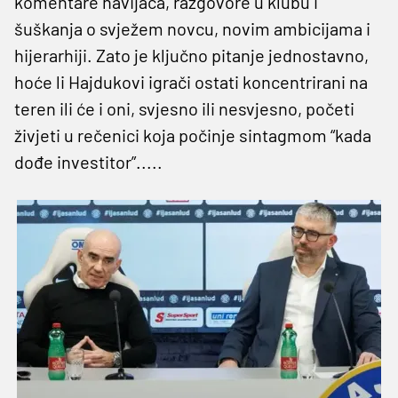
komentare navijača, razgovore u klubu i
šuškanja o svježem novcu, novim ambicijama i
hijerarhiji. Zato je ključno pitanje jednostavno,
hoće li Hajdukovi igrači ostati koncentrirani na
teren ili će i oni, svjesno ili nesvjesno, početi
živjeti u rečenici koja počinje sintagmom “kada
dođe investitor”.....