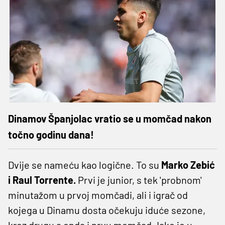
Dinamov Španjolac vratio se u momčad nakon
točno godinu dana!
Dvije se nameću kao logične. To su
Marko Zebić
i Raul Torrente.
Prvi je junior, s tek 'probnom'
minutažom u prvoj momčadi, ali i igrač od
kojega u Dinamu dosta očekuju iduće sezone,
kroz drugu a onda i prvu momčad. Iako je u