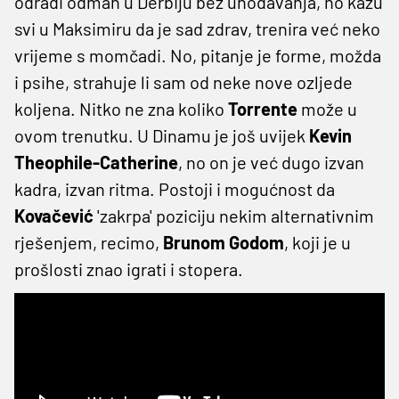
odradi odmah u Derbiju bez uhodavanja, no kažu
svi u Maksimiru da je sad zdrav, trenira već neko
vrijeme s momčadi. No, pitanje je forme, možda
i psihe, strahuje li sam od neke nove ozljede
koljena. Nitko ne zna koliko
Torrente
može u
ovom trenutku. U Dinamu je još uvijek
Kevin
Theophile-Catherine
, no on je već dugo izvan
kadra, izvan ritma. Postoji i mogućnost da
Kovačević
'zakrpa' poziciju nekim alternativnim
rješenjem, recimo,
Brunom Godom
, koji je u
prošlosti znao igrati i stopera.