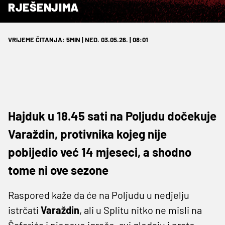
RJEŠENJIMA
VRIJEME ČITANJA: 5MIN | NED. 03.05.26. | 08:01
Hajduk u 18.45 sati na Poljudu dočekuje
Varaždin, protivnika kojeg nije
pobijedio već 14 mjeseci, a shodno
tome ni ove sezone
Raspored kaže da će na Poljudu u nedjelju
istrčati
Varaždin
, ali u Splitu nitko ne misli na
Šafarića i njegove igrače, svi gledaju i prate