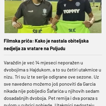
Filmska priča: Kako je nastala obiteljska
nedjelja za vratare na Poljudu
Varaždin je već 14 mjeseci neporažen u
dvobojima s Hajdukom, a to su četiri utakmice u
nizu. Tri su iz te serije odigrane ove sezone. Uz
sve navedeno možemo još ponoviti da Garcia
nikada nije pobijedio Šafarića u njihovih sedam
dosadašnjih dvoboja. Pet remija i dva poraza s
nulom u rubrici pobjede. Utakmici nedostaju