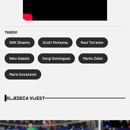
TAGOVI
GNK Dinamo
Scott McKenna
Raul Torrente
Niko Galešić
Sergi Dominguez
Marko Zebić
Mario Kovačević
SLJEDEĆA VIJEST