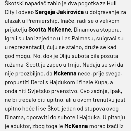
Škotski napadač zabio je dva pogotka za Hull
City i odveo
Sergeja Jakirovića
u doigravanje za
ulazak u Premiership. Inače, radi se o velikom
prijatelju
Scotta McKenne,
Dinamova stopera.
Igrali su lani zajedno u Las Palmasu, suigrači su
u reprezentaciji, čuju se stalno, druže se kad
god mogu. No, dok je Oliju subota bila posuta
ružama, Scott je zapeo u trnju. Nadaju se svi da
nije preozbiljno, da
Mckenna
neće, prije svega,
propustiti Derbi s Hajdukom i finale Kupa, a
onda niti Svjetsko prvenstvo. Ovo zadnje, ipak,
ne bi trebalo biti upitno, ali u ovom trenutku jest
upitno hoće li se Škot, jedan od stupova ovog
Dinama, oporaviti do subote i Hajduka. U pitanju
je aduktor, zbog toga je
McKenna
morao izaći iz