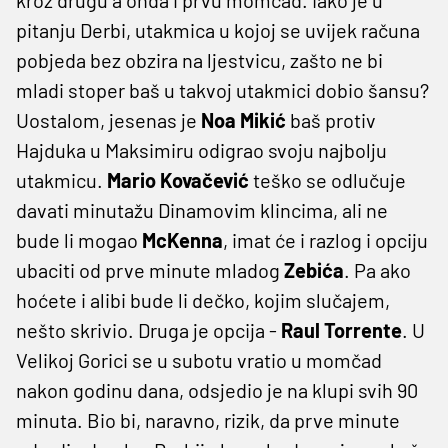
pitanju Derbi, utakmica u kojoj se uvijek računa
pobjeda bez obzira na ljestvicu, zašto ne bi
mladi stoper baš u takvoj utakmici dobio šansu?
Uostalom, jesenas je
Noa Mikić
baš protiv
Hajduka u Maksimiru odigrao svoju najbolju
utakmicu.
Mario Kovačević
teško se odlučuje
davati minutažu Dinamovim klincima, ali ne
bude li mogao
McKenna
, imat će i razlog i opciju
ubaciti od prve minute mladog
Zebića
. Pa ako
hoćete i alibi bude li dečko, kojim slučajem,
nešto skrivio. Druga je opcija -
Raul Torrente
. U
Velikoj Gorici se u subotu vratio u momčad
nakon godinu dana, odsjedio je na klupi svih 90
minuta. Bio bi, naravno, rizik, da prve minute