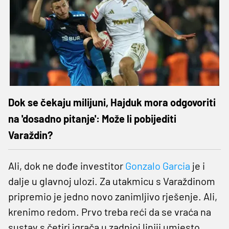
Dok se čekaju milijuni, Hajduk mora odgovoriti
na 'dosadno pitanje': Može li pobijediti
Varaždin?
Ali, dok ne dođe investitor
Gonzalo Garcia
je i
dalje u glavnoj ulozi. Za utakmicu s Varaždinom
pripremio je jedno novo zanimljivo rješenje. Ali,
krenimo redom. Prvo treba reći da se vraća na
sustav s četiri igrača u zadnjoj liniji umjesto