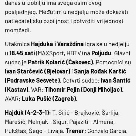
danas u izobilju ima svega osim ovog
posljednjeg. Međutim u nedjelju može dokazati
natjecateljsku ozbiljnost i potvrditi vrijednost
momčadi.
Utakmica
Hajduka i Varaždina
igra se u nedjelju
u
18.45 sati
(MAXSport, HDTV) na
Poljudu
. Glavni
sudac je
Patrik Kolarić (Čakovec).
Pomoćnici su
Ivan Starčević (Bjelovar)
i
Sanja Rođak Karšić
(Podravske Sesvete).
Četvrti sudac:
Ivan Šantić
(Kastav).
VAR:
Tihomir Pejin (Donji Miholjac).
AVAR:
Luka Pušić (Zagreb).
Hajduk (4-2-3-1):
T. Silić - Brajković, Šarlija,
Marešić, Melnjak - Sigur, Pajaziti - Almena,
Pukštas, Šego - Livaja.
Trener:
Gonzalo Garcia.