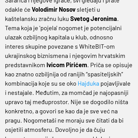
odakle će
Volodimir Nosov
sletjeti u
kaštelansku zračnu luku
Svetog Jeronima
.
Tema koja je 'pojela' nogomet je potencijalni
ulazak ozbiljnog kapitala u klub, odnosno
interes skupine povezane s WhiteBIT-om
ukrajinskog biznismena i njegovim hrvatskim
predstavnikom
Ivicom Pirićem
. Priča se opisuje
kao znatno ozbiljnija od ranijih “spasiteljskih”
kombinacija koje su se oko
Hajduka
pojavljivale
i nestajale. Međutim, za momčad je najopasniji
upravo taj međuprostor. Nije se dogodilo ništa
konkretno, a govori se kao da je sve već na
pragu. Nogometaši ne moraju sve čitati da bi
osjetili atmosferu. Dovoljno je da čuju