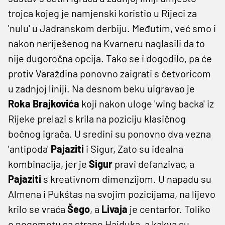
trojca kojeg je namjenski koristio u Rijeci za
'nulu' u Jadranskom derbiju. Međutim, već smo i
nakon neriješenog na Kvarneru naglasili da to
nije dugoročna opcija. Tako se i dogodilo, pa će
protiv Varaždina ponovno zaigrati s četvoricom
u zadnjoj liniji. Na desnom beku uigravao je
Roka Brajkovića
koji nakon uloge 'wing backa' iz
Rijeke prelazi s krila na poziciju klasičnog
bočnog igrača. U sredini su ponovno dva vezna
'antipoda'
Pajaziti
i Sigur, Zato su idealna
kombinacija, jer je
Sigur
pravi defanzivac, a
Pajaziti
s kreativnom dimenzijom. U napadu su
Almena i Pukštas na svojim pozicijama, na lijevo
krilo se vraća
Šego
, a
Livaja
je centarfor. Toliko
o nogometu sa strane Hajduka, a kakva su