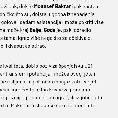
jevi bok, dok je
Mounsef Bakrar
ipak koštao
jedničko što su, doista, ugodna iznenađenja.
 golova i sedam asistencija), može pokriti više
k ne može kraj
Belje
!
Goda
je, pak, odradio
tetama, igrao više nego što se očekivalo,
ol i dvaput asistirao.
še kvaliteta, dobio poziv za španjolsku U21
ar transferni potencijal, možda ovog ljeta i
više milijuna ili ipak neka manja svota, vidjet
čina igre često je bio krivac za primljene
iz pozicije, pobjegne mu igrač, ili izgubi loptu.
ne li u Maksimiru sljedeće sezone mora biti