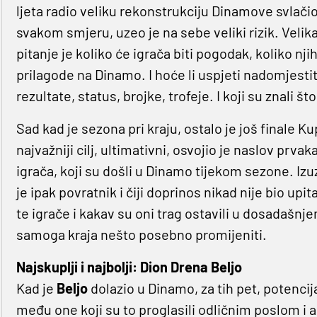
ljeta radio veliku rekonstrukciju Dinamove svlačion
svakom smjeru, uzeo je na sebe veliki rizik. Velika
pitanje je koliko će igrača biti pogodak, koliko nji
prilagode na Dinamo. I hoće li uspjeti nadomjestiti 
rezultate, status, brojke, trofeje. I koji su znali š
Sad kad je sezona pri kraju, ostalo je još finale K
najvažniji cilj, ultimativni, osvojio je naslov prv
igrača, koji su došli u Dinamo tijekom sezone. Izu
je ipak povratnik i čiji doprinos nikad nije bio upit
te igrače i kakav su oni trag ostavili u dosadašnj
samoga kraja nešto posebno promijeniti.
Najskuplji i najbolji: Dion Drena Beljo
Kad je
Beljo
dolazio u Dinamo, za tih pet, potenci
među one koji su to proglasili odličnim poslom i ak