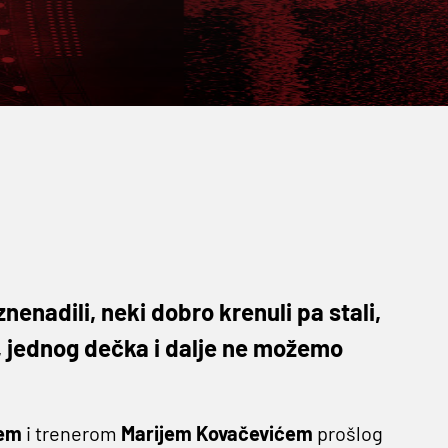
nenadili, neki dobro krenuli pa stali,
li, jednog dečka i dalje ne možemo
cem
i trenerom
Marijem Kovačevićem
prošlog