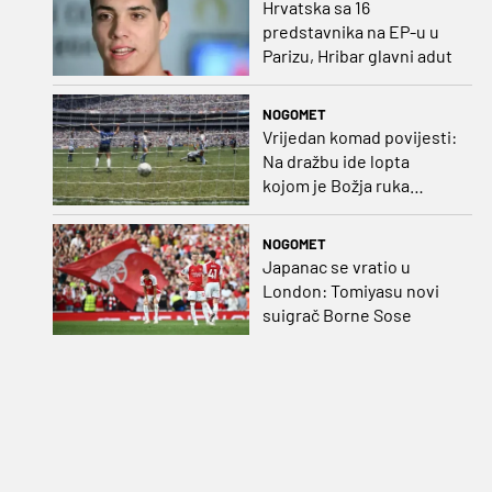
Hrvatska sa 16
predstavnika na EP-u u
Parizu, Hribar glavni adut
NOGOMET
Vrijedan komad povijesti:
Na dražbu ide lopta
kojom je Božja ruka
postigla gol
NOGOMET
Japanac se vratio u
London: Tomiyasu novi
suigrač Borne Sose