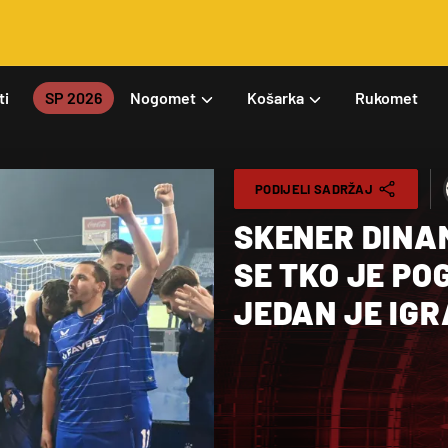
ti
SP 2026
Nogomet
Košarka
Rukomet
PODIJELI SADRŽAJ
SKENER DINA
SE TKO JE PO
JEDAN JE IGR