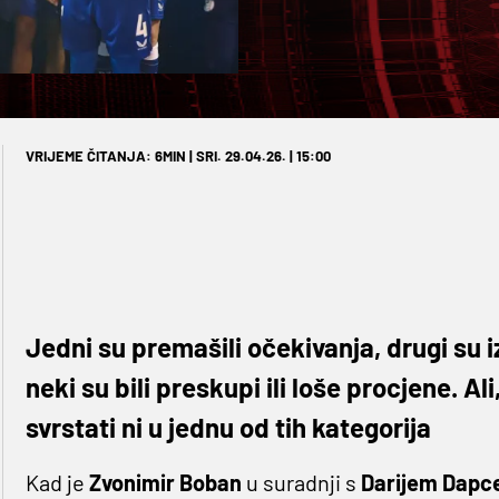
VRIJEME ČITANJA: 6MIN | SRI. 29.04.26. | 15:00
Jedni su premašili očekivanja, drugi su iz
neki su bili preskupi ili loše procjene. A
svrstati ni u jednu od tih kategorija
Kad je
Zvonimir Boban
u suradnji s
Darijem Dap