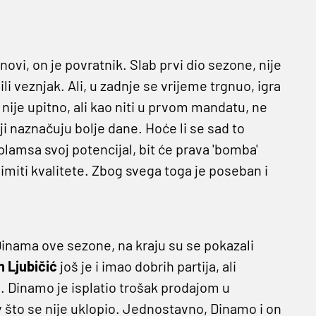
novi, on je povratnik. Slab prvi dio sezone, nije
ili veznjak. Ali, u zadnje se vrijeme trgnuo, igra
nije upitno, ali kao niti u prvom mandatu, ne
ji naznačuju bolje dane. Hoće li se sad to
plamsa svoj potencijal, bit će prava 'bomba'
imiti kvalitete. Zbog svega toga je poseban i
d Dinama ove sezone, na kraju su se pokazali
n Ljubičić
još je i imao dobrih partija, ali
i. Dinamo je isplatio trošak prodajom u
riv što se nije uklopio. Jednostavno, Dinamo i on