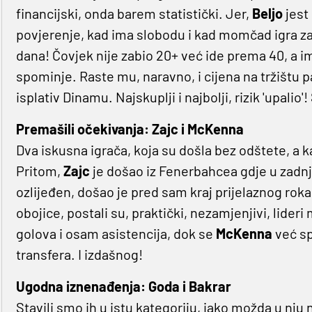
financijski, onda barem statistički. Jer,
Beljo
jest
povjerenje, kad ima slobodu i kad momčad igra za
dana! Čovjek nije zabio 20+ već ide prema 40, a ima
spominje. Raste mu, naravno, i cijena na tržištu p
isplativ Dinamu. Najskuplji i najbolji, rizik 'upalio
Premašili očekivanja: Zajc i McKenna
Dva iskusna igrača, koja su došla bez odštete, a 
Pritom,
Zajc
je došao iz Fenerbahcea gdje u zadnje 
ozlijeđen, došao je pred sam kraj prijelaznog roka
obojice, postali su, praktički, nezamjenjivi, lider
golova i osam asistencija, dok se
McKenna
već s
transfera. I izdašnog!
Ugodna iznenađenja: Goda i Bakrar
Stavili smo ih u istu kategoriju, iako možda u nju 