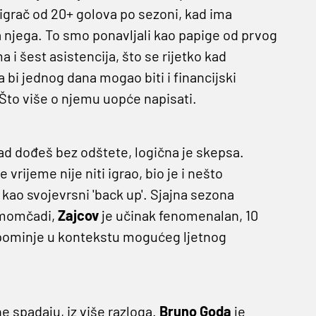
 igrač od 20+ golova po sezoni, kad ima
 njega. To smo ponavljali kao papige od prvog
 i šest asistencija, što se rijetko kad
a bi jednog dana mogao biti i financijski
'! Što više o njemu uopće napisati.
kad dođeš bez odštete, logična je skepsa.
vrijeme nije niti igrao, bio je i nešto
 kao svojevrsni 'back up'. Sjajna sezona
i momčadi,
Zajcov
je učinak fenomenalan, 10
pominje u kontekstu mogućeg ljetnog
ne spadaju, iz više razloga.
Bruno Goda
je