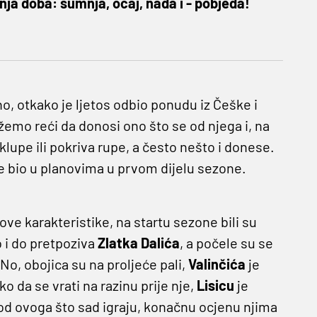
nja doba: sumnja, očaj, nada i - pobjeda!
, otkako je ljetos odbio ponudu iz Češke i
ožemo reći da donosi ono što se od njega i, na
s klupe ili pokriva rupe, a često nešto i donese.
ije bio u planovima u prvom dijelu sezone.
ihove karakteristike, na startu sezone bili su
o i do pretpoziva
Zlatka Dalića
, a počele su se
 No, obojica su na proljeće pali,
Valinčića
je
o da se vrati na razinu prije nje,
Lisicu
je
od ovoga što sad igraju, konačnu ocjenu njima