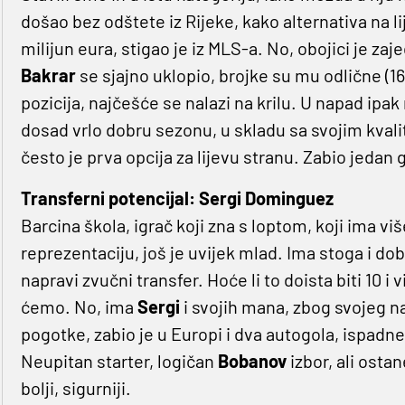
došao bez odštete iz Rijeke, kako alternativa na li
milijun eura, stigao je iz MLS-a. No, obojici je za
Bakrar
se sjajno uklopio, brojke su mu odlične (16
pozicija, najčešće se nalazi na krilu. U napad ipa
dosad vrlo dobru sezonu, u skladu sa svojim kvali
često je prva opcija za lijevu stranu. Zabio jedan g
Transferni potencijal: Sergi Dominguez
Barcina škola, igrač koji zna s loptom, koji ima vi
reprezentaciju, još je uvijek mlad. Ima stoga i dob
napravi zvučni transfer. Hoće li to doista biti 10 i 
ćemo. No, ima
Sergi
i svojih mana, zbog svojeg na
pogotke, zabio je u Europi i dva autogola, ispadne 
Neupitan starter, logičan
Bobanov
izbor, ali osta
bolji, sigurniji.