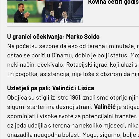
Kovina četiri godiš
U granici očekivanja: Marko Soldo
Na početku sezone daleko od terena i minutaže, no
ostao se boriti u Dinamu, dobio je bolji status. M
neki način, očekivalo. Rotacijski igrač, koji ulazi 
Tri pogotka, asistencija, nije loše s obzirom da n
Uzletjeli pa pali: Valinčić i Lisica
Obojica su stigli iz Istre 1961, znali smo otprije nj
sigurni starteri na desnoj strani.
Valinčić
je stiga
spominjati i visoke svote za potencijalni transfer.
ozljeda udaljila s terena na nekoliko mjeseci, nikak
unazadila neugodna bolest. Mogu, sigurno, bolje 