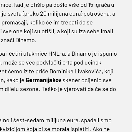
ice, kad je otišlo pa došlo više od 15 igrača u
 je svota (preko 20 milijuna eura) potrošena, a
h promašaji, koliko će im trebati da se
sve one koji su otišli, a koji su iza sebe imali
to znači Dinamo.
upa i četiri utakmice HNL-a, a Dinamo je ispunio
aka, može se već podvlačiti crta pod učinak
zet ćemo iz te priče Dominika Livakovića, koji
an, kako je
Germanijakov
skener ocijenio sve
em dijelu sezone. Teško je vjerovati da će se do
jalno i šest-sedam milijuna eura, spadali smo
vizicijom koja bi se morala isplatiti. Ako ne