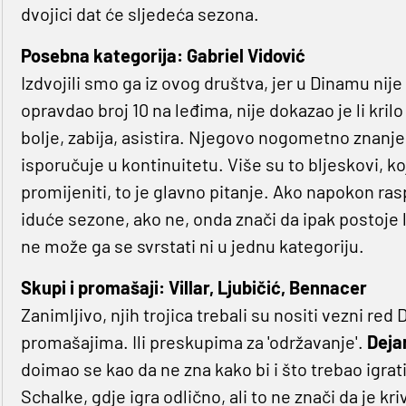
dvojici dat će sljedeća sezona.
Posebna kategorija: Gabriel Vidović
Izdvojili smo ga iz ovog društva, jer u Dinamu nije 
opravdao broj 10 na leđima, nije dokazao je li krilo 
bolje, zabija, asistira. Njegovo nogometno znanje 
isporučuje u kontinuitetu. Više su to bljeskovi, ko
promijeniti, to je glavno pitanje. Ako napokon ras
iduće sezone, ako ne, onda znači da ipak postoje l
ne može ga se svrstati ni u jednu kategoriju.
Skupi i promašaji: Villar, Ljubičić, Bennacer
Zanimljivo, njih trojica trebali su nositi vezni re
promašajima. Ili preskupima za 'održavanje'.
Deja
doimao se kao da ne zna kako bi i što trebao igrat
Schalke, gdje igra odlično, ali to ne znači da je k