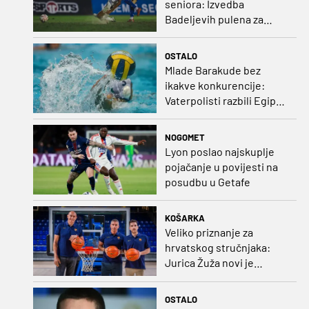
seniora: Izvedba
Badeljevih pulena za
čistu peticu protiv
Bruggea!
OSTALO
Mlade Barakude bez
ikakve konkurencije:
Vaterpolisti razbili Egipat
za polufinale SP-a!
NOGOMET
Lyon poslao najskuplje
pojačanje u povijesti na
posudbu u Getafe
KOŠARKA
Veliko priznanje za
hrvatskog stručnjaka:
Jurica Žuža novi je
pomoćni trener
Barcelone!
OSTALO