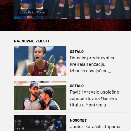
Lucija Očko/Pixsell
NAJNOVIJE VIJESTI
OSTALO
Domaća predstavnica
kreirala senzaciju i
izbacila osvajačicu
Roland Garrosa
OSTALO
Pavić i Arevalo uspješno
započeli lov na Masters
titulu u Montrealu
NOGOMET
Juniori koračali stopama