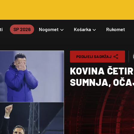
ti
SP 2026
Nogomet
Košarka
Rukomet
PODIJELI SADRŽAJ
KOVINA ČETIR
SUMNJA, OČAJ