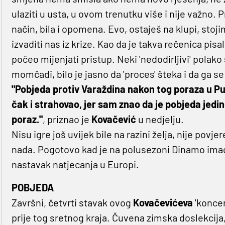
ulaziti u usta, u ovom trenutku više i nije važno. 
način, bila i opomena. Evo, ostaješ na klupi, stojim
izvaditi nas iz krize. Kao da je takva rečenica pisa
počeo mijenjati pristup. Neki 'nedodirljivi' polako 
momčadi, bilo je jasno da 'proces' šteka i da ga 
"Pobjeda protiv Varaždina nakon tog poraza u Pul
čak i strahovao, jer sam znao da je pobjeda jedin
poraz."
, priznao je
Kovačević
u nedjelju.
Nisu igre još uvijek bile na razini želja, nije povje
nada. Pogotovo kad je na polusezoni Dinamo imao 
nastavak natjecanja u Europi.
POBJEDA
Završni, četvrti stavak ovog
Kovačevićeva
'koncer
prije tog sretnog kraja. Čuvena zimska doslekcija,