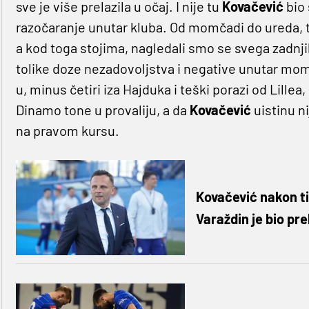
sve je više prelazila u očaj. I nije tu
Kovačević
bio 
razočaranje unutar kluba. Od momčadi do ureda, t
a kod toga stojima, nagledali smo se svega zadnjih
tolike doze nezadovoljstva i negative unutar momč
u, minus četiri iza Hajduka i teški porazi od Lillea,
Dinamo tone u provaliju, a da
Kovačević
uistinu n
na pravom kursu.
Kovačević nakon ti
Varaždin je bio pr