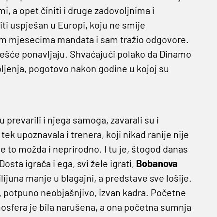
i, a opet činiti i druge zadovoljnima i
biti uspješan u Europi, koju ne smije
prvim mjesecima mandata i sam tražio odgovore.
ajčešće ponavljaju. Shvaćajući polako da Dinamo
pljenja, pogotovo nakon godine u kojoj su
prevarili i njega samoga, zavarali su i
ek upoznavala i trenera, koji nikad ranije nije
e to možda i neprirodno. I tu je, štogod danas
Dosta igrača i ega, svi žele igrati,
Bobanova
ijuna manje u blagajni, a predstave sve lošije.
i, potpuno neobjašnjivo, izvan kadra. Početne
mosfera je bila narušena, a ona početna sumnja