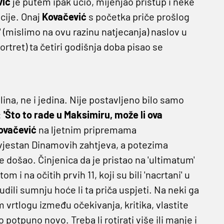
vić
je putem ipak učio, mijenjao pristup i neke
cije. Onaj
Kovačević
s početka priče prošlog
avi' (mislimo na ovu razinu natjecanja) naslov u
oportret) ta četiri godišnja doba pisao se
lina, ne i jedina. Nije postavljeno bilo samo
:
'Što to rade u Maksimiru, može li ova
ovačević
na ljetnim pripremama
svjestan Dinamovih zahtjeva, a potezima
 došao. Činjenica da je pristao na 'ultimatum'
 i na očitih prvih 11, koji su bili 'nacrtani' u
dili sumnju hoće li ta priča uspjeti. Na neki ga
om vrtlogu između očekivanja, kritika, vlastite
 potpuno novo. Treba li rotirati više ili manje i