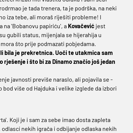
Prodrmao je tada trenera, ta je podrška, na neki
o iza tebe, ali moraš riješiti probleme! I
la na 'Bobanovu papiriću', a
Kovačević
jest
su gubili status, mijenjala se hijerahija u
se mora što prije podmazati pobjedama.
i bila je prekretnica. Uoči te utakmica sam
o rješenje i što bi za Dinamo značio još jedan
renje javnosti previše naraslo, ali pojavila se -
bod više od Hajduka i velike izglede da izbori
ta'. Koji je i sam za sebe imao dosta zapleta
 odlasci nekih igrača i odbijanje odlaska nekih