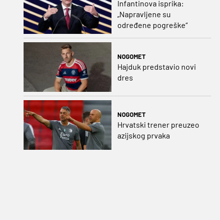
Infantinova isprika:
„Napravljene su
određene pogreške“
NOGOMET
Hajduk predstavio novi
dres
NOGOMET
Hrvatski trener preuzeo
azijskog prvaka