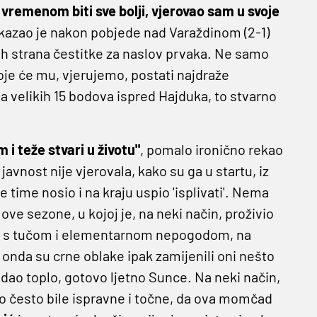
 vremenom biti sve bolji, vjerovao sam u svoje
kazao je nakon pobjede nad Varaždinom (2-1)
ih strana čestitke za naslov prvaka. Ne samo
 koje će mu, vjerujemo, postati najdraže
ma velikih 15 bodova ispred Hajduka, to stvarno
 i teže stvari u životu"
, pomalo ironično rekao
javnost nije vjerovala, kako su ga u startu, iz
e time nosio i na kraju uspio 'isplivati'. Nema
ove sezone, u kojoj je, na neki način, proživio
o se s tučom i elementarnom nepogodom, na
, onda su crne oblake ipak zamijenili oni nešto
ledao toplo, gotovo ljetno Sunce. Na neki način,
rlo često bile ispravne i točne, da ova momčad