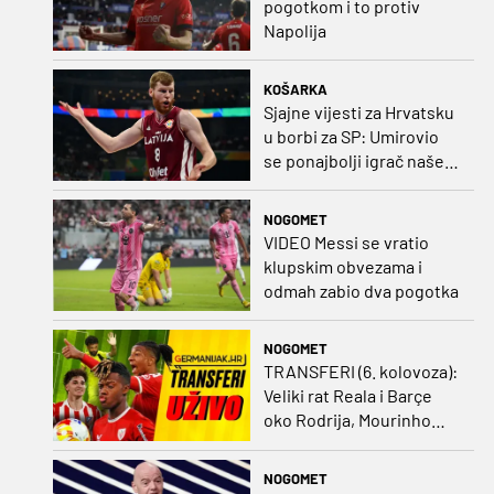
pogotkom i to protiv
Napolija
KOŠARKA
Sjajne vijesti za Hrvatsku
u borbi za SP: Umirovio
se ponajbolji igrač našeg
idućeg protivnika
NOGOMET
VIDEO Messi se vratio
klupskim obvezama i
odmah zabio dva pogotka
NOGOMET
TRANSFERI (6. kolovoza):
Veliki rat Reala i Barçe
oko Rodrija, Mourinho
nagovorio Viniciusa na
ostanak
NOGOMET