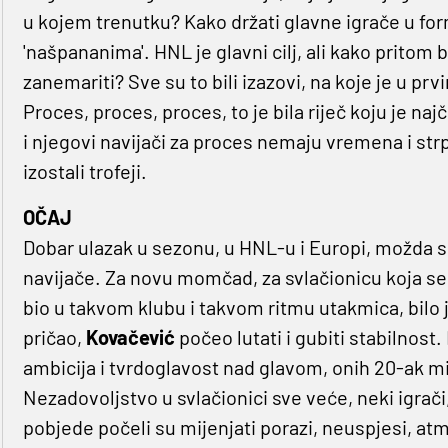
u kojem trenutku? Kako držati glavne igrače u form
'našpananima'. HNL je glavni cilj, ali kako pritom 
zanemariti? Sve su to bili izazovi, na koje je u 
Proces, proces, proces, to je bila riječ koju je n
i njegovi navijači za proces nemaju vremena i str
izostali trofeji.
OČAJ
Dobar ulazak u sezonu, u HNL-u i Europi, možda su 
navijače. Za novu momčad, za svlačionicu koja se t
bio u takvom klubu i takvom ritmu utakmica, bilo j
pričao,
Kovačević
počeo lutati i gubiti stabilnost. 
ambicija i tvrdoglavost nad glavom, onih 20-ak mil
Nezadovoljstvo u svlačionici sve veće, neki igrač
pobjede počeli su mijenjati porazi, neuspjesi, at