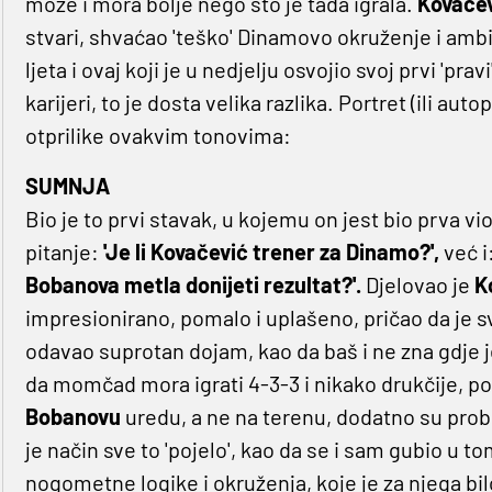
može i mora bolje nego što je tada igrala.
Kovače
stvari, shvaćao 'teško' Dinamovo okruženje i ambi
ljeta i ovaj koji je u nedjelju osvojio svoj prvi 'pr
karijeri, to je dosta velika razlika. Portret (ili aut
otprilike ovakvim tonovima:
SUMNJA
Bio je to prvi stavak, u kojemu on jest bio prva vio
pitanje:
'Je li Kovačević trener za Dinamo?',
već i
Bobanova metla donijeti rezultat?'.
Djelovao je
K
impresionirano, pomalo i uplašeno, pričao da je 
odavao suprotan dojam, kao da baš i ne zna gdje je
da momčad mora igrati 4-3-3 i nikako drukčije, potom
Bobanovu
uredu, a ne na terenu, dodatno su probu
je način sve to 'pojelo', kao da se i sam gubio u t
nogometne logike i okruženja, koje je za njega bilo