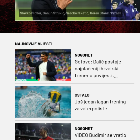
Slavko Midžor, Sanjin Strukić, Srećko Niketić, Goran Stanzl/Pixsell
NAJNOVIJE VIJESTI
NOGOMET
Gotovo: Dalić postaje
najplaćeniji hrvatski
trener u povijesti,
Bišćanu također
ponuđen posao!
OSTALO
Još jedan lagan trening
za vaterpoliste
NOGOMET
VIDEO Budimir se vratio