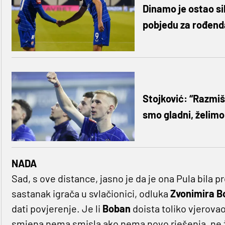
Dinamo je ostao si
pobjedu za rođend
Stojković: “Razmiš
smo gladni, želimo
NADA
Sad, s ove distance, jasno je da je ona Pula bila pr
sastanak igrača u svlačionici, odluka
Zvonimira B
dati povjerenje. Je li
Boban
doista toliko vjerovao
smjena nema smisla ako nema novo rješenja, ne žel