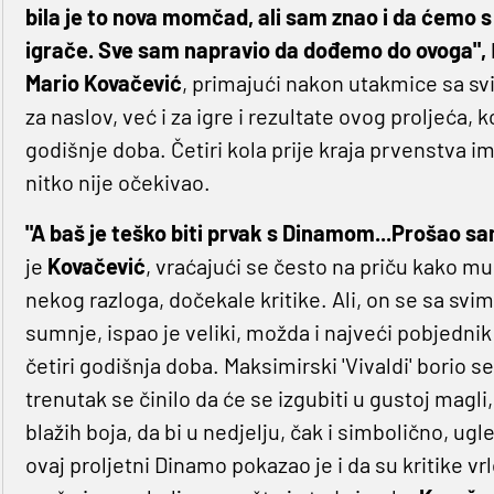
bila je to nova momčad, ali sam znao i da ćemo s
igrače. Sve sam napravio da dođemo do ovoga",
Mario Kovačević
, primajući nakon utakmice sa sv
za naslov, već i za igre i rezultate ovog proljeća,
godišnje doba. Četiri kola prije kraja prvenstva i
nitko nije očekivao.
"A baš je teško biti prvak s Dinamom...Prošao sam
je
Kovačević
, vraćajući se često na priču kako mu 
nekog razloga, dočekale kritike. Ali, on se sa svim
sumnje, ispao je veliki, možda i najveći pobjednik 
četiri godišnja doba. Maksimirski 'Vivaldi' bori
trenutak se činilo da će se izgubiti u gustoj magli
blažih boja, da bi u nedjelju, čak i simbolično, ug
ovaj proljetni Dinamo pokazao je i da su kritike v