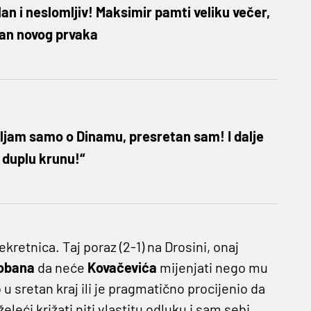
lan i neslomljiv! Maksimir pamti veliku večer,
an novog prvaka
ljam samo o Dinamu, presretan sam! I dalje
 duplu krunu!“
ekretnica. Taj poraz (2-1) na Drosini, onaj
obana
da neće
Kovačevića
mijenjati nego mu
 u sretan kraj ili je pragmatično procijenio da
eći križati niti vlastitu odluku i sam sebi