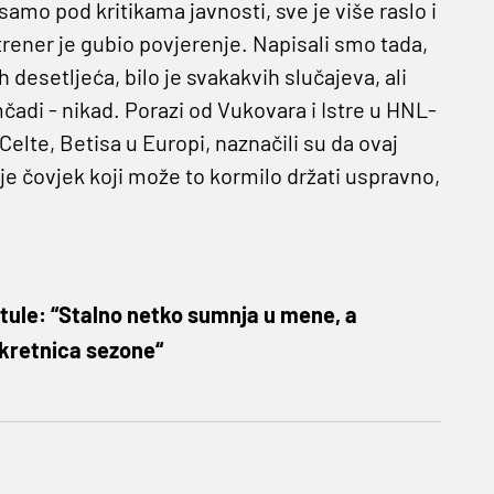
samo pod kritikama javnosti, sve je više raslo i
rener je gubio povjerenje. Napisali smo tada,
 desetljeća, bilo je svakakvih slučajeva, ali
adi - nikad. Porazi od Vukovara i Istre u HNL-
 Celte, Betisa u Europi, naznačili su da ovaj
ije čovjek koji može to kormilo držati uspravno,
tule: “Stalno netko sumnja u mene, a
ekretnica sezone“