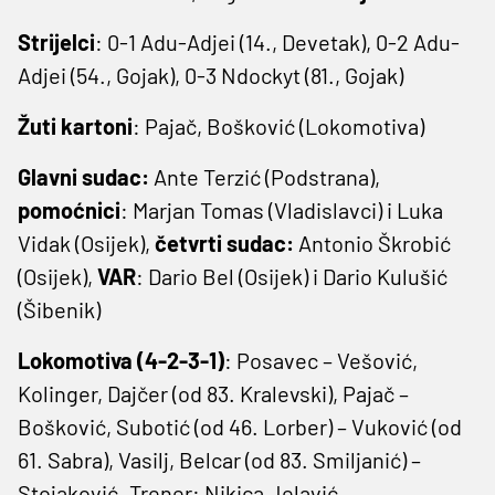
Strijelci
: 0-1 Adu-Adjei (14., Devetak), 0-2 Adu-
Adjei (54., Gojak), 0-3 Ndockyt (81., Gojak)
Žuti kartoni
: Pajač, Bošković (Lokomotiva)
Glavni sudac:
Ante Terzić (Podstrana),
pomoćnici
: Marjan Tomas (Vladislavci) i Luka
Vidak (Osijek),
četvrti sudac:
Antonio Škrobić
(Osijek),
VAR
: Dario Bel (Osijek) i Dario Kulušić
(Šibenik)
Lokomotiva (4-2-3-1)
: Posavec – Vešović,
Kolinger, Dajčer (od 83. Kralevski), Pajač –
Bošković, Subotić (od 46. Lorber) – Vuković (od
61. Sabra), Vasilj, Belcar (od 83. Smiljanić) –
Stojaković. Trener: Nikica Jelavić.