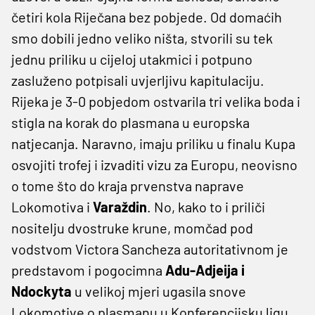
četiri kola Riječana bez pobjede. Od domaćih
smo dobili jedno veliko ništa, stvorili su tek
jednu priliku u cijeloj utakmici i potpuno
zasluženo potpisali uvjerljivu kapitulaciju.
Rijeka je 3-0 pobjedom ostvarila tri velika boda i
stigla na korak do plasmana u europska
natjecanja. Naravno, imaju priliku u finalu Kupa
osvojiti trofej i izvaditi vizu za Europu, neovisno
o tome što do kraja prvenstva naprave
Lokomotiva i
Varaždin
. No, kako to i priliči
nositelju dvostruke krune, momčad pod
vodstvom Victora Sancheza autoritativnom je
predstavom i pogocimna
Adu-Adjeija i
Ndockyta
u velikoj mjeri ugasila snove
Lokomotive o plasmanu u Konferencijsku ligu.