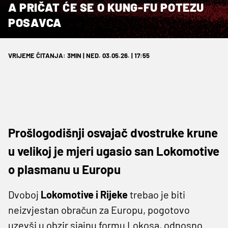
A PRIČAT ĆE SE O KUNG-FU POTEZU
POSAVCA
VRIJEME ČITANJA: 3MIN | NED. 03.05.26. | 17:55
Prošlogodišnji osvajač dvostruke krune
u velikoj je mjeri ugasio san Lokomotive
o plasmanu u Europu
Dvoboj
Lokomotive i Rijeke
trebao je biti
neizvjestan obračun za Europu, pogotovo
uzevši u obzir sjajnu formu Lokosa, odnosno