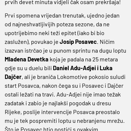
prvih devet minuta vidjeli čak osam prekršaja!
Prvi spomena vrijedan trenutak, ujedno jedan
od najneshvatljivijih poteza sezone, da ne
upotrijebimo neki teži epitet (iako bi bio
zaslužen), povukao je
Josip Posavec
. Ničim
izazvan istrčao je u punom sprintu na dugu loptu
Mladena Devetka
koja je padala na 25 metara
gdje su u duelu bili
Daniel Adu-Adjei i Luka
Dajčer
, ali je braniča Lokomotive pokosio suludi
start Posavca, nakon čega su i Posavec i Dajčer
ostali ležati na travi. Adu-Adjei nije imao težak
zadatak i zabio je najlakši pogodak u dresu
Rijeke, poslije intervencije Posavca preostalo
mu je tek pospremiti loptu u nebranjenu mrežu.
Što je Posavec htio postići s ovakvim