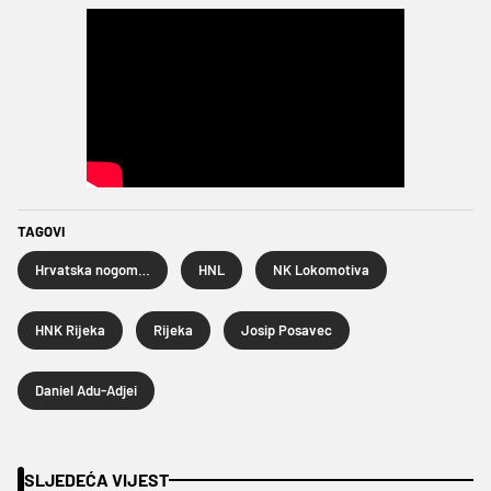
TAGOVI
Hrvatska nogometna liga
HNL
NK Lokomotiva
HNK Rijeka
Rijeka
Josip Posavec
Daniel Adu-Adjei
SLJEDEĆA VIJEST