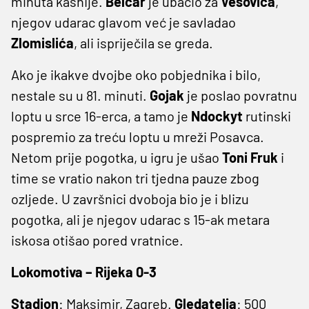
minuta kasnije.
Belcar
je ubacio za
Vešovića
,
njegov udarac glavom već je savladao
Zlomislića
, ali ispriječila se greda.
Ako je ikakve dvojbe oko pobjednika i bilo,
nestale su u 81. minuti.
Gojak
je poslao povratnu
loptu u srce 16-erca, a tamo je
Ndockyt
rutinski
pospremio za treću loptu u mreži Posavca.
Netom prije pogotka, u igru je ušao
Toni Fruk
i
time se vratio nakon tri tjedna pauze zbog
ozljede. U završnici dvoboja bio je i blizu
pogotka, ali je njegov udarac s 15-ak metara
iskosa otišao pored vratnice.
Lokomotiva – Rijeka 0-3
Stadion
: Maksimir, Zagreb.
Gledatelja
: 500