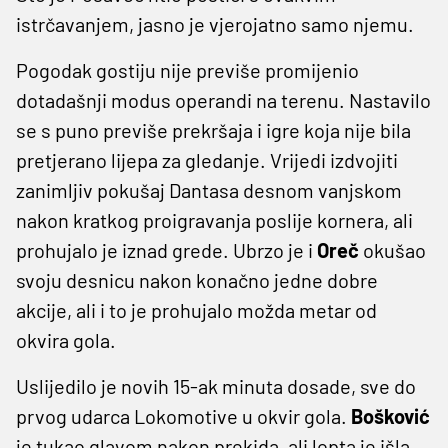
istrčavanjem, jasno je vjerojatno samo njemu.
Pogodak gostiju nije previše promijenio
dotadašnji modus operandi na terenu. Nastavilo
se s puno previše prekršaja i igre koja nije bila
pretjerano lijepa za gledanje. Vrijedi izdvojiti
zanimljiv pokušaj Dantasa desnom vanjskom
nakon kratkog proigravanja poslije kornera, ali
prohujalo je iznad grede. Ubrzo je i
Oreč
okušao
svoju desnicu nakon konačno jedne dobre
akcije, ali i to je prohujalo možda metar od
okvira gola.
Uslijedilo je novih 15-ak minuta dosade, sve do
prvog udarca Lokomotive u okvir gola.
Bošković
je tukao glavom nakon prekida, ali lopta je išla