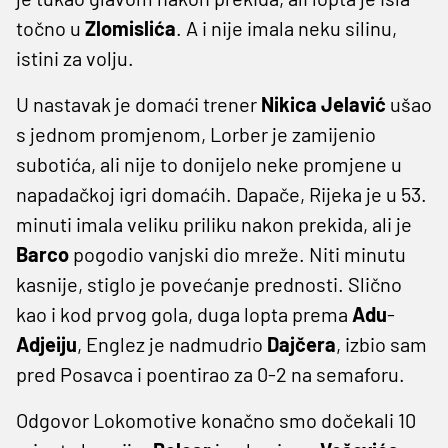
točno u
Zlomislića
. A i nije imala neku silinu,
istini za volju.
U nastavak je domaći trener
Nikica Jelavić
ušao
s jednom promjenom, Lorber je zamijenio
subotića, ali nije to donijelo neke promjene u
napadačkoj igri domaćih. Dapače, Rijeka je u 53.
minuti imala veliku priliku nakon prekida, ali je
Barco
pogodio vanjski dio mreže. Niti minutu
kasnije, stiglo je povećanje prednosti. Slično
kao i kod prvog gola, duga lopta prema
Adu
-
Adjeiju
, Englez je nadmudrio
Dajčera
, izbio sam
pred Posavca i poentirao za 0-2 na semaforu.
Odgovor Lokomotive konačno smo dočekali 10