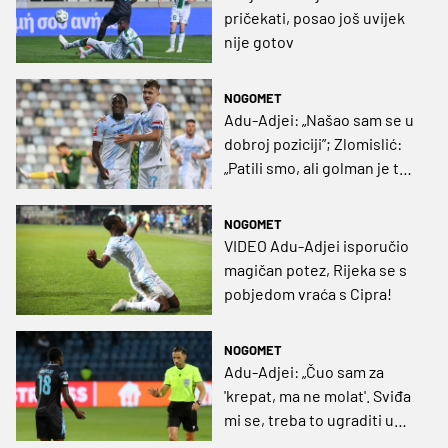
pričekati, posao još uvijek
nije gotov
NOGOMET
Adu-Adjei: „Našao sam se u
dobroj poziciji”; Zlomislić:
„Patili smo, ali golman je tu
da pomogne”
NOGOMET
VIDEO Adu-Adjei isporučio
magičan potez, Rijeka se s
pobjedom vraća s Cipra!
NOGOMET
Adu-Adjei: „Čuo sam za
'krepat, ma ne molat'. Sviđa
mi se, treba to ugraditi u
našu igru“