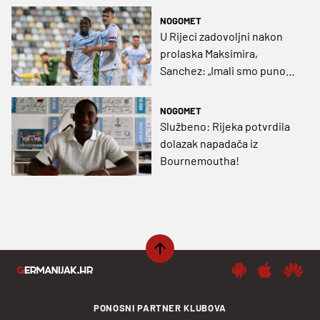
NOGOMET
U Rijeci zadovoljni nakon
prolaska Maksimira,
Sanchez: „Imali smo puno
prilika“, Adu-Adjei: „Skinuo
sam si teret s leđa“
NOGOMET
Službeno: Rijeka potvrdila
dolazak napadača iz
Bournemoutha!
PONOSNI PARTNER KLUBOVA