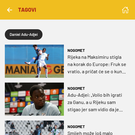
TAGOVI
Daniel Adu-Adjei
NOGOMET
Rijeka na Maksimiru stigla
na korak do Europe: Fruk se
vratio, a pričat će se o kung-
fu potezu Posavca
NOGOMET
Adu-Adjei: „Volio bih igrati
za Ganu, a u Rijeku sam
stigao jer sam vidio da je
uspješna i ima lijep stadion”
NOGOMET
Smijeh može još malo