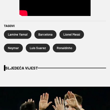
TAGOVI
Lamine Yamal
Barcelona
Lionel Messi
Neymar
Luis Suarez
Ronaldinho
SLJEDEĆA VIJEST