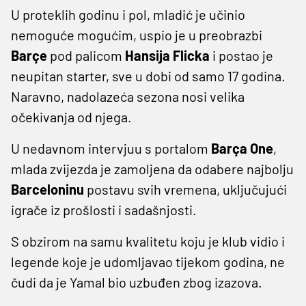
U proteklih godinu i pol, mladić je učinio
nemoguće mogućim, uspio je u preobrazbi
Barçe
pod palicom
Hansija Flicka
i postao je
neupitan starter, sve u dobi od samo 17 godina.
Naravno, nadolazeća sezona nosi velika
očekivanja od njega.
U nedavnom intervjuu s portalom
Barça One
,
mlada zvijezda je zamoljena da odabere najbolju
Barceloninu
postavu svih vremena, uključujući
igrače iz prošlosti i sadašnjosti.
S obzirom na samu kvalitetu koju je klub vidio i
legende koje je udomljavao tijekom godina, ne
čudi da je Yamal bio uzbuđen zbog izazova.