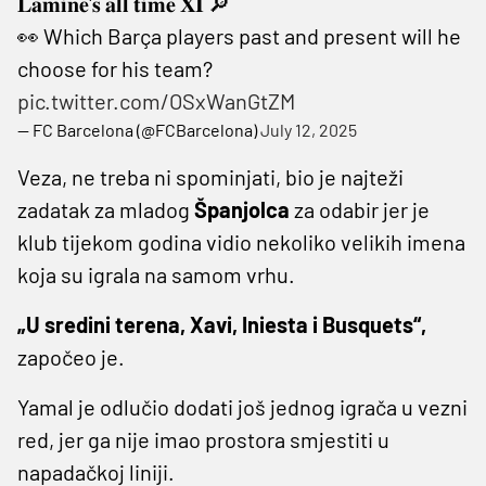
𝐋𝐚𝐦𝐢𝐧𝐞'𝐬 𝐚𝐥𝐥 𝐭𝐢𝐦𝐞 𝐗𝐈 🔎
👀 Which Barça players past and present will he
choose for his team?
pic.twitter.com/OSxWanGtZM
— FC Barcelona (@FCBarcelona)
July 12, 2025
Veza, ne treba ni spominjati, bio je najteži
zadatak za mladog
Španjolca
za odabir jer je
klub tijekom godina vidio nekoliko velikih imena
koja su igrala na samom vrhu.
„U sredini terena, Xavi, Iniesta i Busquets“,
započeo je.
Yamal je odlučio dodati još jednog igrača u vezni
red, jer ga nije imao prostora smjestiti u
napadačkoj liniji.