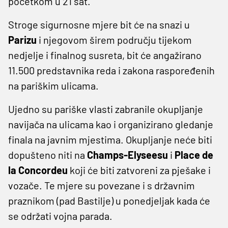
početkom u 21 sat.
Stroge sigurnosne mjere bit će na snazi u
Parizu
i njegovom širem području tijekom
nedjelje i finalnog susreta, bit će angažirano
11.500 predstavnika reda i zakona raspoređenih
na pariškim ulicama.
Ujedno su pariške vlasti zabranile okupljanje
navijača na ulicama kao i organizirano gledanje
finala na javnim mjestima. Okupljanje neće biti
dopušteno niti na
Champs-Elyseesu
i
Place de
la Concordeu
koji će biti zatvoreni za pješake i
vozače. Te mjere su povezane i s državnim
praznikom (pad Bastilje) u ponedjeljak kada će
se održati vojna parada.