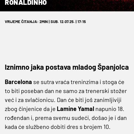
RONALDINHO
VRIJEME ČITANJA: 2MIN | SUB. 12.07.25. | 17:15
Iznimno jaka postava mladog Španjolca
Barcelona
se sutra vraća treninzima i stoga će
to biti poseban dan ne samo za trenerski stožer
već i za svlačionicu. Dan će biti još zanimljiviji
zbog činjenice da je
Lamine Yamal
napunio 18.
rođendan i, prema svemu sudeći, došao je i dan
kada će službeno dobiti dres s brojem 10.