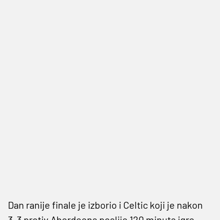
Dan ranije finale je izborio i Celtic koji je nakon
3-3 protiv Aberdeena poslije 120 minuta igre,