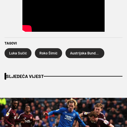
TAGOVI
Luka Sučić
Roko Šimić
Austrijska Bundesliga
SLJEDEĆA VIJEST