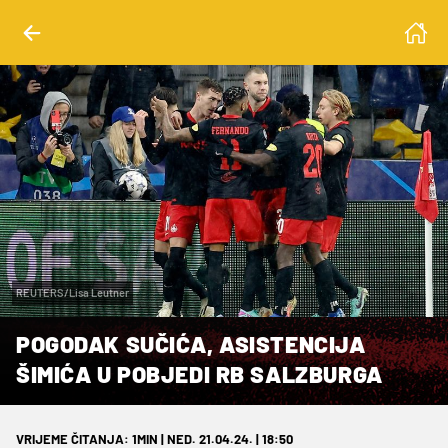
REUTERS/Lisa Leutner
POGODAK SUČIĆA, ASISTENCIJA
ŠIMIĆA U POBJEDI RB SALZBURGA
VRIJEME ČITANJA: 1MIN | NED. 21.04.24. | 18:50