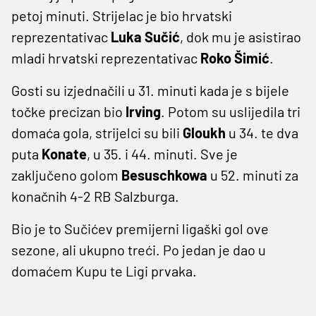
petoj minuti. Strijelac je bio hrvatski
reprezentativac
Luka Sučić
, dok mu je asistirao
mladi hrvatski reprezentativac
Roko Šimić
.
Gosti su izjednačili u 31. minuti kada je s bijele
točke precizan bio
Irving
. Potom su uslijedila tri
domaća gola, strijelci su bili
Gloukh
u 34. te dva
puta
Konate
, u 35. i 44. minuti. Sve je
zaključeno golom
Besuschkowa
u 52. minuti za
konačnih 4-2 RB Salzburga.
Bio je to Sučićev premijerni ligaški gol ove
sezone, ali ukupno treći. Po jedan je dao u
domaćem Kupu te Ligi prvaka.