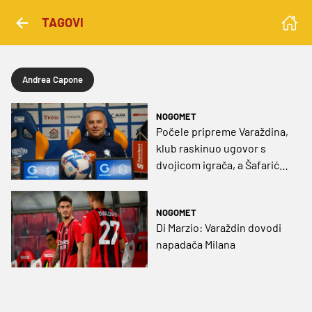
TAGOVI
Andrea Capone
NOGOMET
Počele pripreme Varaždina,
klub raskinuo ugovor s
dvojicom igrača, a Šafarić
poručio: “Iz Dinama još ništa
konkretno”
NOGOMET
Di Marzio: Varaždin dovodi
napadača Milana