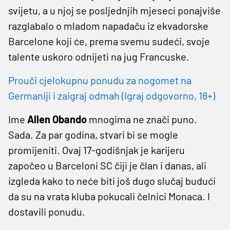
svijetu, a u njoj se posljednjih mjeseci ponajviše
razglabalo o mladom napadaču iz ekvadorske
Barcelone koji će, prema svemu sudeći, svoje
talente uskoro odnijeti na jug Francuske.
Prouči cjelokupnu ponudu za nogomet na
Germaniji i zaigraj odmah (Igraj odgovorno, 18+)
Ime
Allen Obando
mnogima ne znači puno.
Sada. Za par godina, stvari bi se mogle
promijeniti. Ovaj 17-godišnjak je karijeru
započeo u Barceloni SC čiji je član i danas, ali
izgleda kako to neće biti još dugo slučaj budući
da su na vrata kluba pokucali čelnici Monaca. I
dostavili ponudu.