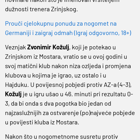
dužnosti trenera Zrinjskog.
Prouči cjelokupnu ponudu za nogomet na
Germaniji i zaigraj odmah (Igraj odgovorno, 18+)
Veznjak
Zvonimir Kožulj
, koji je potekao u
Zrinjskom iz Mostara, vratio se u ovoj godini u
svoj matični klub nakon niza ozljeda i promjena
klubova u kojima je igrao, uz ostalo i u
Hajduku. U povijesnoj pobjedi protiv AZ-a (4-3),
Kožulj
je u igru ušao u 46. minuti pri rezultatu 0-
3, da bi onda s dva pogotka bio jedan od
najzaslužnijih za ostvarenje (po)najveće pobjede
u povijesti kluba iz Mostara.
Nakon što u nogometnome susretu protiv