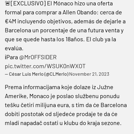
🚨[EXCLUSIVO] El Mónaco hizo una oferta
formal para comprar a Allen Obando: cerca de
€4M incluyendo objetivos, además de dejarle a
Barcelona un porcentaje de una futura venta y
que se quede hasta los 18años. El club ya la
evalúa.
ℹ️Para
@MrOFFSIDER
pic.twitter.com/WSUK0nWXOT
— César Luis Merlo (@CLMerlo)
November 21, 2023
Prema informacijama koje dolaze iz Južne
Amerike, Monaco je poslao službenu ponudu
tešku četiri milijuna eura, s tim da će Barcelona
dobiti postotak od sljedeće prodaje te da će
mladi napadač ostati u klubu do kraja sezone.