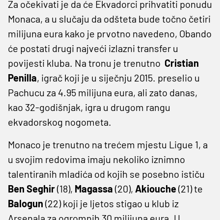
Za očekivati je da će Ekvadorci prihvatiti ponudu
Monaca, a u slučaju da odšteta bude točno četiri
milijuna eura kako je prvotno navedeno, Obando
će postati drugi najveći izlazni transfer u
povijesti kluba. Na tronu je trenutno
Cristian
Penilla
, igrač koji je u siječnju 2015. preselio u
Pachucu za 4.95 milijuna eura, ali zato danas,
kao 32-godišnjak, igra u drugom rangu
ekvadorskog nogometa.
Monaco je trenutno na trećem mjestu Ligue 1, a
u svojim redovima imaju nekoliko iznimno
talentiranih mladića od kojih se posebno ističu
Ben Seghir
(18),
Magassa
(20),
Akiouche
(21) te
Balogun
(22) koji je ljetos stigao u klub iz
Arsenala za ogromnih 30 milijuna eura. U