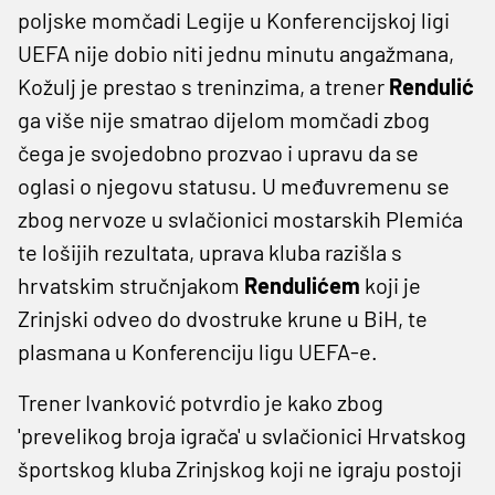
poljske momčadi Legije u Konferencijskoj ligi
UEFA nije dobio niti jednu minutu angažmana,
Kožulj je prestao s treninzima, a trener
Rendulić
ga više nije smatrao dijelom momčadi zbog
čega je svojedobno prozvao i upravu da se
oglasi o njegovu statusu. U međuvremenu se
zbog nervoze u svlačionici mostarskih Plemića
te lošijih rezultata, uprava kluba razišla s
hrvatskim stručnjakom
Rendulićem
koji je
Zrinjski odveo do dvostruke krune u BiH, te
plasmana u Konferenciju ligu UEFA-e.
Trener Ivanković potvrdio je kako zbog
'prevelikog broja igrača' u svlačionici Hrvatskog
športskog kluba Zrinjskog koji ne igraju postoji