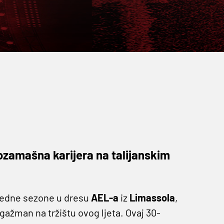
pozamašna karijera na talijanskim
edne sezone u dresu
AEL-a
iz
Limassola
,
ngažman na tržištu ovog ljeta. Ovaj 30-