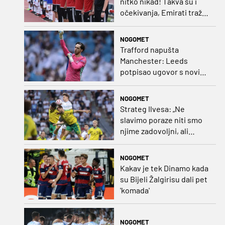
nitko nikad! Takva su i
očekivanja, Emirati traže
i veliki rezultat!“
NOGOMET
Trafford napušta
Manchester: Leeds
potpisao ugovor s novim
golmanom i oborio
nekoliko rekorda
NOGOMET
Strateg Ilvesa: „Ne
slavimo poraze niti smo
njime zadovoljni, ali
možemo biti ponosni jer
smo pokazali karakter”
NOGOMET
Kakav je tek Dinamo kada
su Bijeli Žalgirisu dali pet
'komada'
NOGOMET