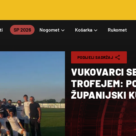
ti
SP 2026
Nogomet
Košarka
Rukomet
PODIJELI SADRŽAJ
VUKOVARCI SE
TROFEJEM: P
ŽUPANIJSKI K