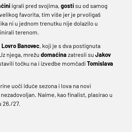
ćini
igrali pred svojima,
gosti
su od samog
velikog favorita, tim više jer je prvoligaš
ka ni u jednom trenutku nije dolazilo u
nirali terenom.
i
Lovro Banovec
, koji je s dva postignuta
Uz njega, mrežu
domaćina
zatresli su
Jakov
 stavili točku na i izvedbe momčadi
Tomislava
ine uoči iduće sezona i lova na novi
nezadovoljan. Naime, kao finalist, plasirao u
 26./27.