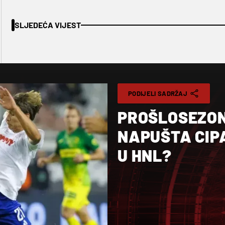
SLJEDEĆA VIJEST
PODIJELI SADRŽAJ
PROŠLOSEZON
NAPUŠTA CIPA
U HNL?