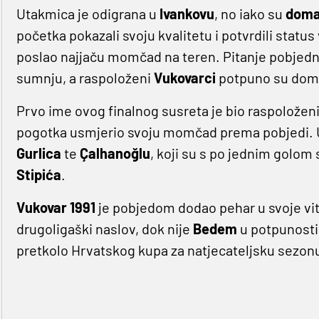
Utakmica je odigrana u
Ivankovu
, no iako su
doma
početka pokazali svoju kvalitetu i potvrdili status 
poslao najjaču momčad na teren. Pitanje pobjedni
sumnju, a raspoloženi
Vukovarci
potpuno su domi
Prvo ime ovog finalnog susreta je bio raspoložen
pogotka usmjerio svoju momčad prema pobjedi. 
Gurlica
te
Çalhanoğlu
, koji su s po jednim golom
Stipića
.
Vukovar 1991
je pobjedom dodao pehar u svoje vitr
drugoligaški naslov, dok nije
Bedem
u potpunosti 
pretkolo Hrvatskog kupa za natjecateljsku sezonu