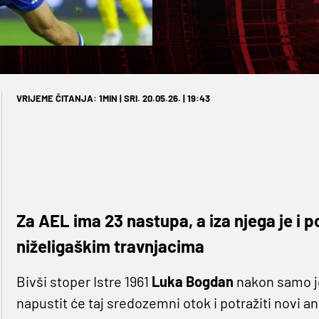
VRIJEME ČITANJA: 1MIN | SRI. 20.05.26. | 19:43
Za AEL ima 23 nastupa, a iza njega je i 
niželigaškim travnjacima
Bivši stoper Istre 1961
Luka Bogdan
nakon samo j
napustit će taj sredozemni otok i potražiti novi a