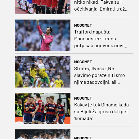
nitko nikad! Takva su i
očekivanja, Emirati traže
i veliki rezultat!“
NOGOMET
Trafford napušta
Manchester: Leeds
potpisao ugovor s novim
golmanom i oborio
nekoliko rekorda
NOGOMET
Strateg Ilvesa: „Ne
slavimo poraze niti smo
njime zadovoljni, ali
možemo biti ponosni jer
smo pokazali karakter”
NOGOMET
Kakav je tek Dinamo kada
su Bijeli Žalgirisu dali pet
'komada'
NOGOMET