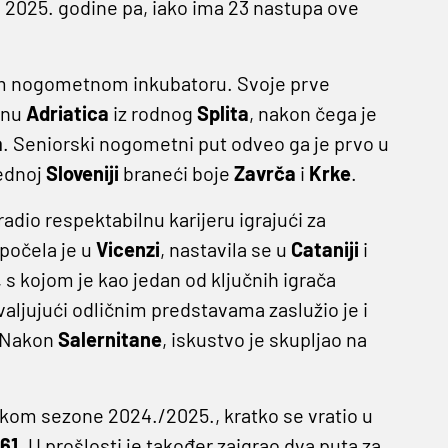
e 2025. godine pa, iako ima 23 nastupa ove
jem nogometnom inkubatoru. Svoje prve
onu
Adriatica
iz rodnog
Splita
, nakon čega je
a
. Seniorski nogometni put odveo ga je prvo u
jednoj
Sloveniji
braneći boje
Zavrča
i
Krke
.
radio respektabilnu karijeru igrajući za
apočela je u
Vicenzi
, nastavila se u
Cataniji
i
, s kojom je kao jedan od ključnih igrača
hvaljujući odličnim predstavama zaslužio je i
. Nakon
Salernitane
, iskustvo je skupljao na
tkom sezone 2024./2025., kratko se vratio u
961
. U prošlosti je također zaigrao dva puta za