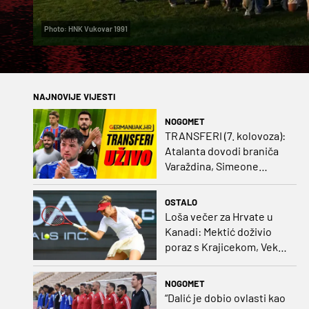
Photo: HNK Vukovar 1991
NAJNOVIJE VIJESTI
NOGOMET
TRANSFERI (7. kolovoza):
Atalanta dovodi braniča
Varaždina, Simeone
dovodi stopera po svom
ukusu
OSTALO
Loša večer za Hrvate u
Kanadi: Mektić doživio
poraz s Krajicekom, Vekić
poražena u paru sa
Sakkari
NOGOMET
“Dalić je dobio ovlasti kao