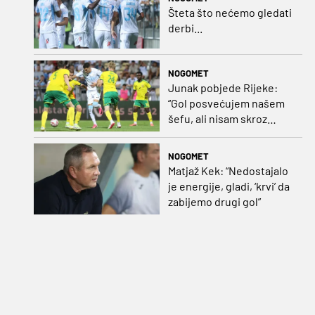
Šteta što nećemo gledati
derbi...
NOGOMET
Junak pobjede Rijeke:
“Gol posvećujem našem
šefu, ali nisam skroz
zadovoljan, trebali smo
pobijediti s dva, tri gola
NOGOMET
razlike”
Matjaž Kek: “Nedostajalo
je energije, gladi, ‘krvi’ da
zabijemo drugi gol”