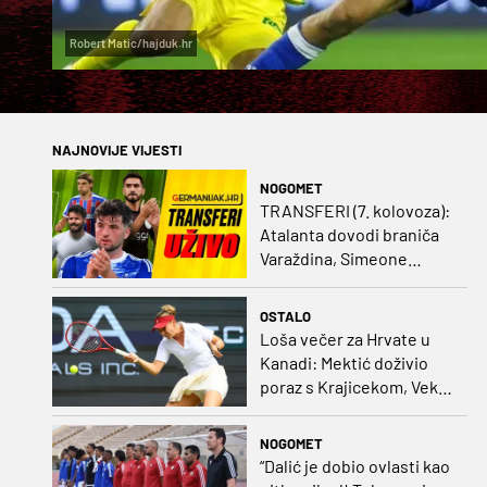
Robert Matic/hajduk.hr
NAJNOVIJE VIJESTI
NOGOMET
TRANSFERI (7. kolovoza):
Atalanta dovodi braniča
Varaždina, Simeone
dovodi stopera po svom
ukusu
OSTALO
Loša večer za Hrvate u
Kanadi: Mektić doživio
poraz s Krajicekom, Vekić
poražena u paru sa
Sakkari
NOGOMET
“Dalić je dobio ovlasti kao