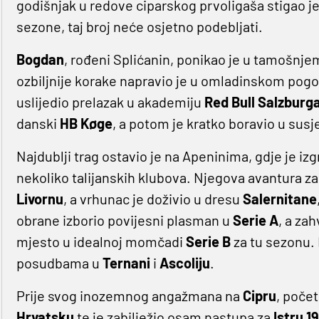
godišnjak u redove ciparskog prvoligaša stigao j
sezone, taj broj neće osjetno podebljati.
Bogdan
, rođeni Splićanin, ponikao je u tamošn
ozbiljnije korake napravio je u omladinskom pog
uslijedio prelazak u akademiju
Red Bull Salzburg
danski
HB Køge
, a potom je kratko boravio u sus
Najdublji trag ostavio je na Apeninima, gdje je izg
nekoliko talijanskih klubova. Njegova avantura z
Livornu
, a vrhunac je doživio u dresu
Salernitane
obrane izborio povijesni plasman u
Serie A
, a za
mjesto u idealnoj momčadi
Serie B
za tu sezonu
posudbama u
Ternani
i
Ascoliju
.
Prije svog inozemnog angažmana na
Cipru
, poče
Hrvatsku
te je zabilježio osam nastupa za
Istru 1