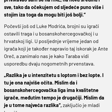
sve, tako da očekujem od sljedeće puno više i
stojim iza toga da mogu biti još bolji.“
Počevši još od Luke Modrića, brojni su igrači
ostavili traga i u bosanskohercegovačkoj i u
hrvatskoj ligi. U posljednje vrijeme jedan od
igrača koji je također napravio taj iskorak je Ante
Oreč, a zanimalo nas je kako Taraba vidi
usporedbu dvaju nogometnih prvenstava.
„Razlika je u intenzitetu s loptom i bez lopte. I
tu je ona najviše očita. Mislim da i
bosanskohercegovačka liga ima kvalitetne
igrače, međutim tempo je drugačiji. Mislim da
je u tome najveća razlika“,
zaključio je mladi