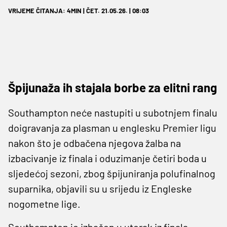
VRIJEME ČITANJA: 4MIN | ČET. 21.05.26. | 08:03
Špijunaža ih stajala borbe za elitni rang
Southampton neće nastupiti u subotnjem finalu
doigravanja za plasman u englesku Premier ligu
nakon što je odbačena njegova žalba na
izbacivanje iz finala i oduzimanje četiri boda u
sljedećoj sezoni, zbog špijuniranja polufinalnog
suparnika, objavili su u srijedu iz Engleske
nogometne lige.
Southampton je izbačen u utorak iz finala,