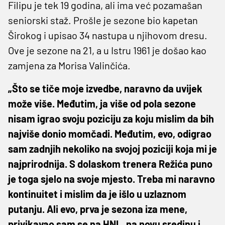
Filipu je tek 19 godina, ali ima već pozamašan
seniorski staž. Prošle je sezone bio kapetan
Širokog i upisao 34 nastupa u njihovom dresu.
Ove je sezone na 21, a u Istru 1961 je došao kao
zamjena za Morisa Valinčića.
„Što se tiče moje izvedbe, naravno da uvijek
može više. Međutim, ja više od pola sezone
nisam igrao svoju poziciju za koju mislim da bih
najviše donio momčadi. Međutim, evo, odigrao
sam zadnjih nekoliko na svojoj poziciji koja mi je
najprirodnija. S dolaskom trenera Režića puno
je toga sjelo na svoje mjesto. Treba mi naravno
kontinuitet i mislim da je išlo u uzlaznom
putanju. Ali evo, prva je sezona iza mene,
privikavao sam se na HNL, na novu sredinu i