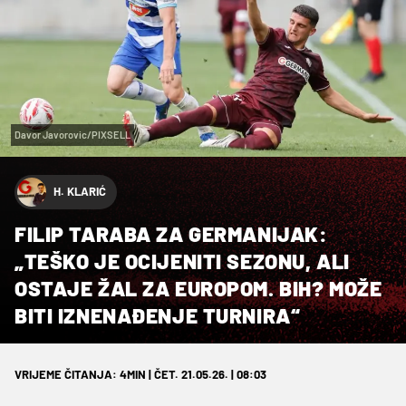
Davor Javorovic/PIXSELL
H. KLARIĆ
FILIP TARABA ZA GERMANIJAK:
„TEŠKO JE OCIJENITI SEZONU, ALI
OSTAJE ŽAL ZA EUROPOM. BIH? MOŽE
BITI IZNENAĐENJE TURNIRA“
VRIJEME ČITANJA: 4MIN | ČET. 21.05.26. | 08:03