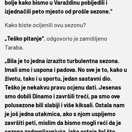
bolje kako bismo u Varaždinu pobijedili i
izjednačili peto mjesto od prošle sezone.“
Kako biste ocijenili ovu sezonu?
„Teško pitanje“
, odgovorio je zamišljeno
Taraba.
„Bila je to jedna izrazito turbulentna sezona.
Imali smo i uspona i padova. No sve je to, kako u
životu, tako i u sportu, jedan sastavni dio.
Teško je nekakvu pravu ocjenu dati. Jesenas
smo dobili Dinamo i završili treći, pa smo ove
polusezone bili slabiji i više kiksali. Ostala nam
je još jedna utakmica, ako s njom uspijemo
završiti peti, mislim da bismo mogli reći da je
sezona zadovoljavajuća, iako ostaje žal što