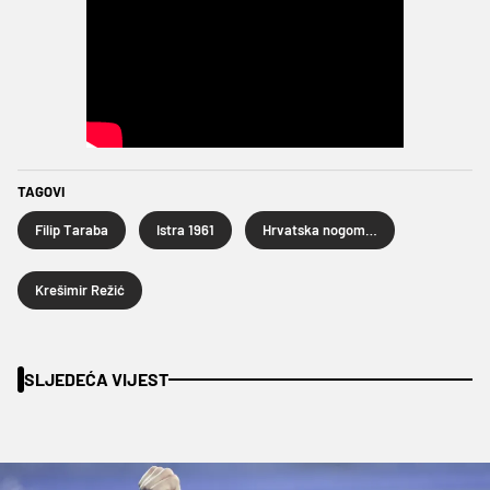
TAGOVI
Filip Taraba
Istra 1961
Hrvatska nogometna liga
Krešimir Režić
SLJEDEĆA VIJEST