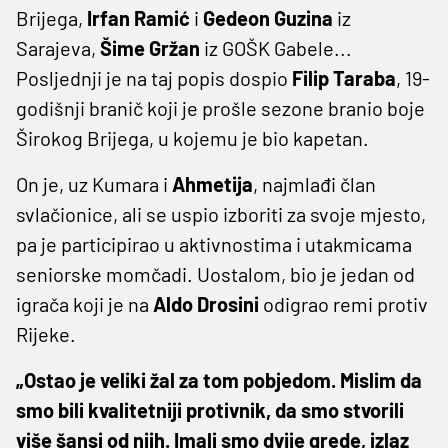
Brijega,
Irfan Ramić
i
Gedeon Guzina
iz
Sarajeva,
Šime Gržan
iz GOŠK Gabele...
Posljednji je na taj popis dospio
Filip Taraba
, 19-
godišnji branič koji je prošle sezone branio boje
Širokog Brijega, u kojemu je bio kapetan.
On je, uz Kumara i
Ahmetija
, najmlađi član
svlačionice, ali se uspio izboriti za svoje mjesto,
pa je participirao u aktivnostima i utakmicama
seniorske momčadi. Uostalom, bio je jedan od
igrača koji je na
Aldo Drosini
odigrao remi protiv
Rijeke.
„Ostao je veliki žal za tom pobjedom. Mislim da
smo bili kvalitetniji protivnik, da smo stvorili
više šansi od njih. Imali smo dvije grede, izlaz