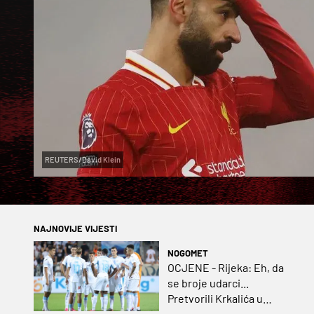
REUTERS/David Klein
NAJNOVIJE VIJESTI
NOGOMET
OCJENE - Rijeka: Eh, da
se broje udarci...
Pretvorili Krkalića u
junaka, a izlet na uzvrat u