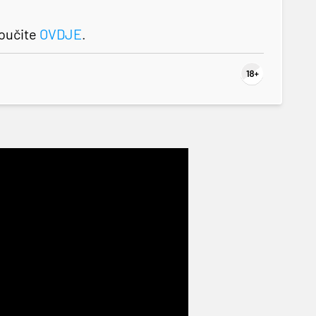
roučite
OVDJE
.