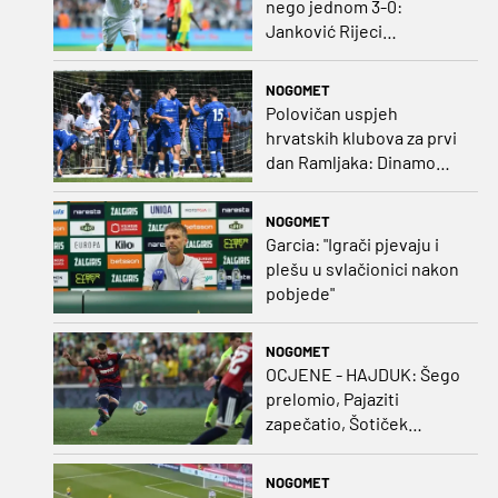
nego jednom 3-0:
Janković Rijeci
projektilom donio slavlje
protiv inferiornijeg
NOGOMET
protivnika
Polovičan uspjeh
hrvatskih klubova za prvi
dan Ramljaka: Dinamo
poražen od Juventusa,
Hajduk bolji od Bologne
NOGOMET
Garcia: "Igrači pjevaju i
plešu u svlačionici nakon
pobjede"
NOGOMET
OCJENE - HAJDUK: Šego
prelomio, Pajaziti
zapečatio, Šotiček
oduševio u predstavi
splitskih 'odlikaša'
NOGOMET