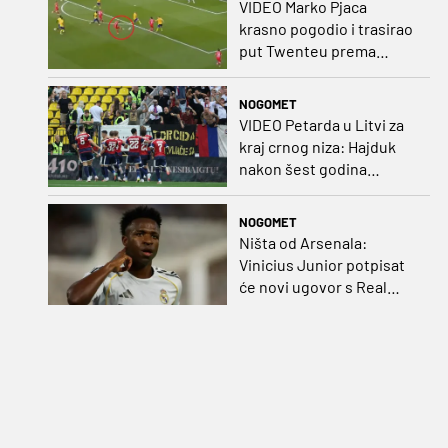
VIDEO Marko Pjaca
krasno pogodio i trasirao
put Twenteu prema
važnoj pobjedi
NOGOMET
VIDEO Petarda u Litvi za
kraj crnog niza: Hajduk
nakon šest godina
pobijedio na europskom
gostovanju
NOGOMET
Ništa od Arsenala:
Vinicius Junior potpisat
će novi ugovor s Real
Madridom