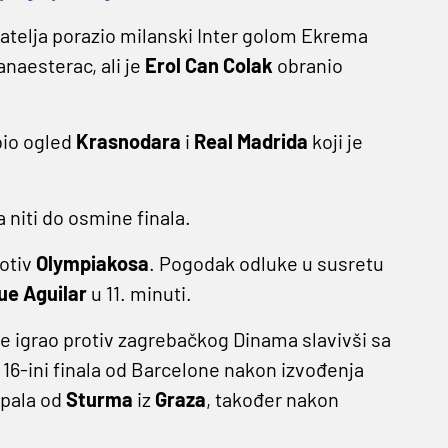
datelja porazio milanski Inter golom Ekrema
danaesterac, ali je
Erol Can Colak
obranio
bio ogled
Krasnodara
i
Real Madrida
koji je
 niti do osmine finala.
rotiv
Olympiakosa
. Pogodak odluke u susretu
ue Aguilar
u 11. minuti.
je igrao protiv zagrebačkog Dinama slavivši sa
u 16-ini finala od Barcelone nakon izvođenja
spala od
Sturma
iz
Graza
, također nakon