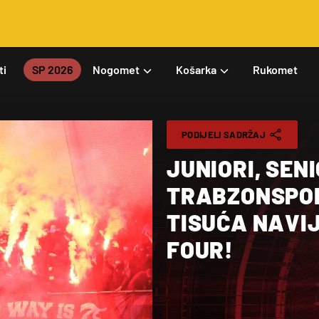
ti
SP 2026
Nogomet
Košarka
Rukomet
PODIJELI SADRŽAJ
JUNIORI, SENI
TRABZONSPOR
TISUĆA NAVI
FOUR!