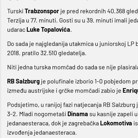
Turski
Trabzonspor
je pred rekordnih 40.368 gle
Terzija u 77. minuti. Gosti su u 39. minuti imali je
udarac
Luke Topalovića
.
Do sada je najgledanija utakmica u juniorskoj LP 
2018. pratilo 32.510 gledatelja.
Niti jedna turska momčad do sada se nije plasirala
RB Salzburg
je polufinale izborio 1-0 pobjedom p
između austrijske i grčke momčadi zabio je
Enriq
Podsjetimo, u ranijoj fazi natjecanja RB Salzburg 
3-2. Mladi nogometaši
Dinama
su kasnije zapeli 
jedanaesteraca, dok je zagrebačka
Lokomotiva
i
izvođenja jedanaesteraca.