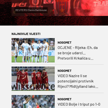
REUTERS/Denis Balibouse
NAJNOVIJE VIJESTI
NOGOMET
OCJENE - Rijeka: Eh, da
se broje udarci...
Pretvorili Krkalića u
junaka, a izlet na uzvrat u
ozbiljan posao!
NOGOMET
VIDEO Nazire li se
potencijalni protivnik
Rijeci? Midtjylland lako
protiv Iraca za slavlje u
prvoj utakmici
NOGOMET
VIDEO Bolje i triput po 1-0