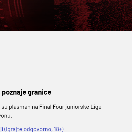
 poznaje granice
li su plasman na Final Four juniorske Lige
yonu.
i (Igrajte odgovorno, 18+)