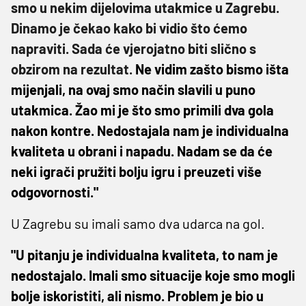
smo u nekim dijelovima utakmice u Zagrebu.
Dinamo je čekao kako bi vidio što ćemo
napraviti. Sada će vjerojatno biti slično s
obzirom na rezultat.
Ne vidim zašto bismo išta
mijenjali, na ovaj smo način slavili u puno
utakmica. Žao mi je što smo primili dva gola
nakon kontre. Nedostajala nam je individualna
kvaliteta u obrani i napadu. Nadam se da će
neki igrači pružiti bolju igru i preuzeti više
odgovornosti."
U Zagrebu su imali samo dva udarca na gol.
"U pitanju je individualna kvaliteta, to nam je
nedostajalo. Imali smo situacije koje smo mogli
bolje iskoristiti, ali nismo. Problem je bio u