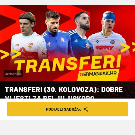
Germanijak
TRANSFERI (30. KOLOVOZA): DOBRE
VIJESTI ZA BELJU, USKORO
OČEKUJEMO TANDEM BADELJ-
PODIJELI SADRŽAJ
NDOMBELE, MLADI DJED U LEEDSU