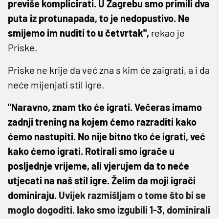
previše komplicirati. U Zagrebu smo primili dva
puta iz protunapada, to je nedopustivo. Ne
smijemo im nuditi to u četvrtak",
rekao je
Priske.
Priske ne krije da već zna s kim će zaigrati, a i da
neće mijenjati stil igre.
"Naravno, znam tko će igrati. Večeras imamo
zadnji trening na kojem ćemo razraditi kako
ćemo nastupiti. No nije bitno tko će igrati, već
kako ćemo igrati. Rotirali smo igrače u
posljednje vrijeme, ali vjerujem da to neće
utjecati na naš stil igre. Želim da moji igrači
dominiraju.
Uvijek razmišljam o tome što bi se
moglo dogoditi. Iako smo izgubili 1-3, dominirali