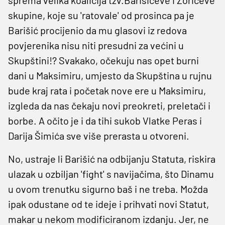
skupine, koje su 'ratovale' od prosinca pa je
Barišić procijenio da mu glasovi iz redova
povjerenika nisu niti presudni za većini u
Skupštini!? Svakako, očekuju nas opet burni
dani u Maksimiru, umjesto da Skupština u rujnu
bude kraj rata i početak nove ere u Maksimiru,
izgleda da nas čekaju novi preokreti, preletači i
borbe. A očito je i da tihi sukob Vlatke Peras i
Darija Šimića sve više prerasta u otvoreni.
No, ustraje li Barišić na odbijanju Statuta, riskira
ulazak u ozbiljan 'fight' s navijačima, što Dinamu
u ovom trenutku sigurno baš i ne treba. Možda
ipak odustane od te ideje i prihvati novi Statut,
makar u nekom modificiranom izdanju. Jer, ne