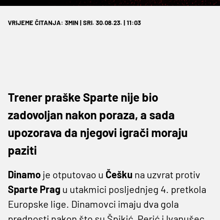
VRIJEME ČITANJA: 3MIN | SRI. 30.08.23. | 11:03
Trener praške Sparte nije bio
zadovoljan nakon poraza, a sada
upozorava da njegovi igrači moraju
paziti
Dinamo
je otputovao u
Češku
na uzvrat protiv
Sparte Prag
u utakmici posljednjeg 4. pretkola
Europske lige. Dinamovci imaju dva gola
prednosti nakon što su Špikić, Perić i Ivanušec