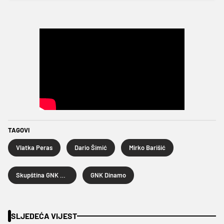
TAGOVI
Vlatka Peras
Dario Šimić
Mirko Barišić
Skupština GNK Dinamo
GNK Dinamo
SLJEDEĆA VIJEST