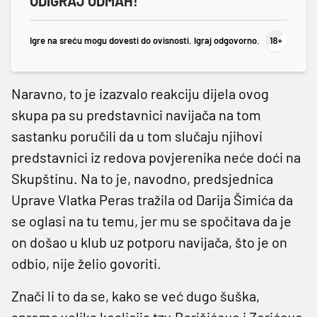
ODIGRAJ ODMAH!
Igre na sreću mogu dovesti do ovisnosti. Igraj odgovorno.
Naravno, to je izazvalo reakciju dijela ovog
skupa pa su predstavnici navijača na tom
sastanku poručili da u tom slučaju njihovi
predstavnici iz redova povjerenika neće doći na
Skupštinu. Na to je, navodno, predsjednica
Uprave Vlatka Peras tražila od Darija Šimića da
se oglasi na tu temu, jer mu se spočitava da je
on došao u klub uz potporu navijača, što je on
odbio, nije želio govoriti.
Znači li to da se, kako se već dugo šuška,
sprema velika koalicija tzv.Barišićeve i Zorićeve