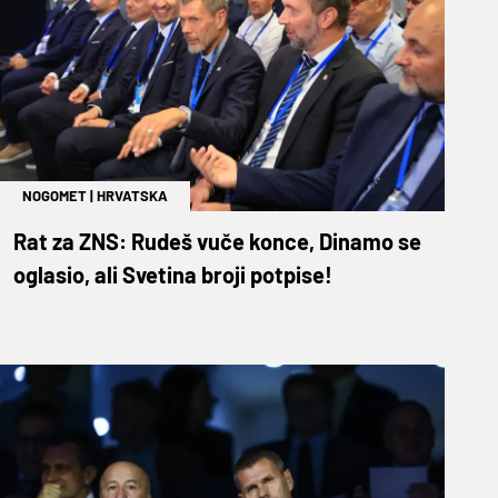
NOGOMET
|
HRVATSKA
Rat za ZNS: Rudeš vuče konce, Dinamo se
oglasio, ali Svetina broji potpise!