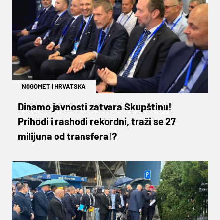
NOGOMET
|
HRVATSKA
Dinamo javnosti zatvara Skupštinu!
Prihodi i rashodi rekordni, traži se 27
milijuna od transfera!?