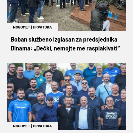
NOGOMET
|
HRVATSKA
Boban službeno izglasan za predsjednika
Dinama: „Dečki, nemojte me rasplakivati“
NOGOMET
|
HRVATSKA