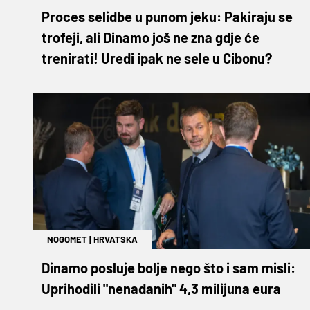
Proces selidbe u punom jeku: Pakiraju se
trofeji, ali Dinamo još ne zna gdje će
trenirati! Uredi ipak ne sele u Cibonu?
NOGOMET
|
HRVATSKA
Dinamo posluje bolje nego što i sam misli:
Uprihodili "nenadanih" 4,3 milijuna eura