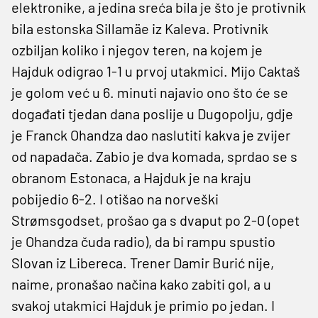
elektronike, a jedina sreća bila je što je protivnik
bila estonska Sillamäe iz Kaleva. Protivnik
ozbiljan koliko i njegov teren, na kojem je
Hajduk odigrao 1-1 u prvoj utakmici. Mijo Caktaš
je golom već u 6. minuti najavio ono što će se
događati tjedan dana poslije u Dugopolju, gdje
je Franck Ohandza dao naslutiti kakva je zvijer
od napadača. Zabio je dva komada, sprdao se s
obranom Estonaca, a Hajduk je na kraju
pobijedio 6-2. I otišao na norveški
Strømsgodset, prošao ga s dvaput po 2-0 (opet
je Ohandza čuda radio), da bi rampu spustio
Slovan iz Libereca. Trener Damir Burić nije,
naime, pronašao načina kako zabiti gol, a u
svakoj utakmici Hajduk je primio po jedan. I