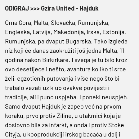
ODIGRAJ >>> Gzira United - Hajduk
Crna Gora, Malta, Slovačka, Rumunjska,
Engleska, Latvija, Makedonija, Irska, Estonija,
Rumunjska, pa dvaput Bugarska. Tako izgleda
niz koji će danas zaokružiti još jedna Malta, 11
godina nakon Birkirkare. I svega je tu bilo kroz
ovo desetljeće i nešto, avantura koliko ti srce
želi, egzotičnih putovanja i više nego što bi
trebalo vezati uz klub ovakve povijesti i
tradicije, ali i puno uspjeha. I poneki neuspjeh.
Samo dvaput Hajduk je zapeo već na prvom
koraku, prvo protiv Žiline, u utakmici koja je
doslovno bila za infarkt, a onda i protiv Stoke
Cityja, u kooprodukciji irskog bacača u dalj i