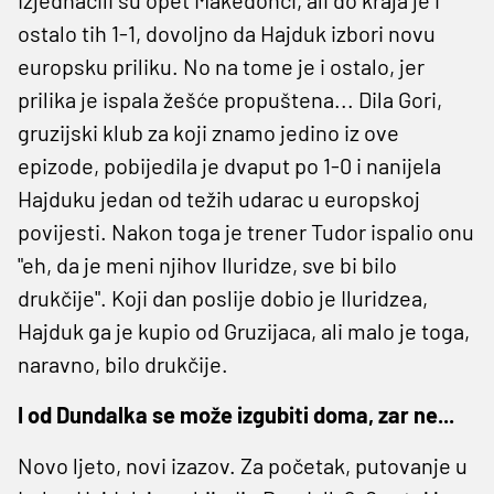
ostalo tih 1-1, dovoljno da Hajduk izbori novu
europsku priliku. No na tome je i ostalo, jer
prilika je ispala žešće propuštena... Dila Gori,
gruzijski klub za koji znamo jedino iz ove
epizode, pobijedila je dvaput po 1-0 i nanijela
Hajduku jedan od težih udarac u europskoj
povijesti. Nakon toga je trener Tudor ispalio onu
"eh, da je meni njihov Iluridze, sve bi bilo
drukčije". Koji dan poslije dobio je Iluridzea,
Hajduk ga je kupio od Gruzijaca, ali malo je toga,
naravno, bilo drukčije.
I od Dundalka se mo
ž
e izgubiti doma, zar ne...
Novo ljeto, novi izazov. Za početak, putovanje u