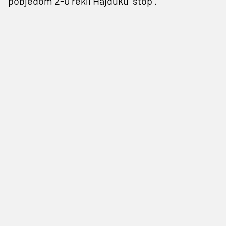
pobjedom 2-0 rekli Hajduku "stop".