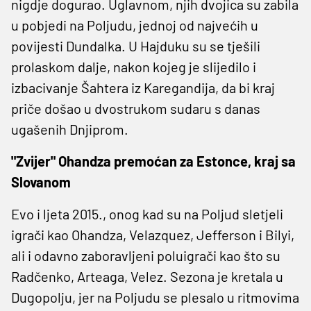
nigdje dogurao. Uglavnom, njih dvojica su zabila
u pobjedi na Poljudu, jednoj od najvećih u
povijesti Dundalka. U Hajduku su se tješili
prolaskom dalje, nakon kojeg je slijedilo i
izbacivanje Šahtera iz Karegandija, da bi kraj
priče došao u dvostrukom sudaru s danas
ugašenih Dnjiprom.
"Zvijer" Ohandza premo
ć
an za Estonce, kraj sa
Slovanom
Evo i ljeta 2015., onog kad su na Poljud sletjeli
igrači kao Ohandza, Velazquez, Jefferson i Bilyi,
ali i odavno zaboravljeni poluigrači kao što su
Radčenko, Arteaga, Velez. Sezona je kretala u
Dugopolju, jer na Poljudu se plesalo u ritmovima