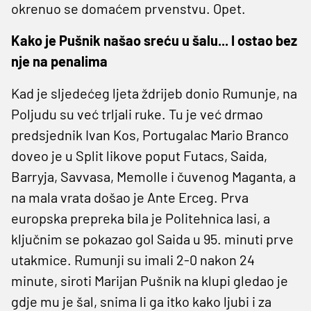
okrenuo se domaćem prvenstvu. Opet.
Kako je Pu
š
nik na
š
ao sre
ć
u u
š
alu... I ostao bez
nje na penalima
Kad je sljedećeg ljeta ždrijeb donio Rumunje, na
Poljudu su već trljali ruke. Tu je već drmao
predsjednik Ivan Kos, Portugalac Mario Branco
doveo je u Split likove poput Futacs, Saida,
Barryja, Savvasa, Memolle i čuvenog Maganta, a
na mala vrata došao je Ante Erceg. Prva
europska prepreka bila je Politehnica Iasi, a
ključnim se pokazao gol Saida u 95. minuti prve
utakmice. Rumunji su imali 2-0 nakon 24
minute, siroti Marijan Pušnik na klupi gledao je
gdje mu je šal, snima li ga itko kako ljubi i za