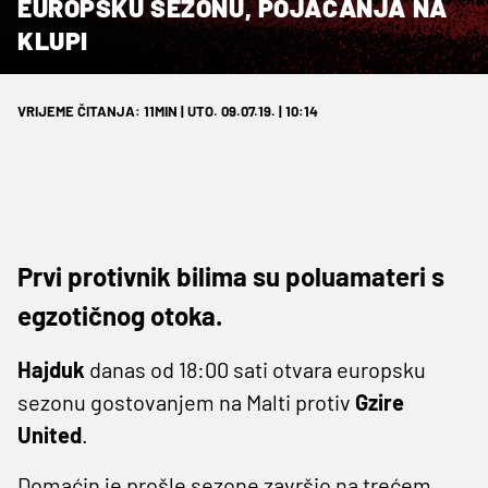
EUROPSKU SEZONU, POJAČANJA NA
KLUPI
VRIJEME ČITANJA: 11MIN | UTO. 09.07.19. | 10:14
Prvi protivnik bilima su poluamateri s
egzotičnog otoka.
Hajduk
danas od 18:00 sati otvara europsku
sezonu gostovanjem na Malti protiv
Gzire
United
.
Domaćin je prošle sezone završio na trećem