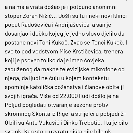
a na mala vrata došao je i potpuno anonimni
stoper Zoran Nižić... Došli su tu i neki novi klinci
poput Radoševića i Andrijaševića, a san je
dosanjao i dečko kojeg je jedno slovo djelilo da
postane novi Toni Kukoč. Zvao se Tonći Kukoč. I
sve to pod vodstvom Miše Krstičevića, trenera
koji je psovao toliko da je imao čovjeka
zaduženog da makne televizijske mikrofone od
njega, da ljudi ne čuju u kojem kontekstu
spominje katolička božanstva i članove obitelji
svojih igrača. Više od 22.000 ljudi došlo je na
Poljud pogledati otvaranje sezone protiv
skromnog Skonta iz Rige, a strijelci u pobjedi 2-
0 bili su Ante Vukušić i Dinko Trebotić. I tu je bilo
sve ok. Kao što u uzvratu ništa nije bilo ok.