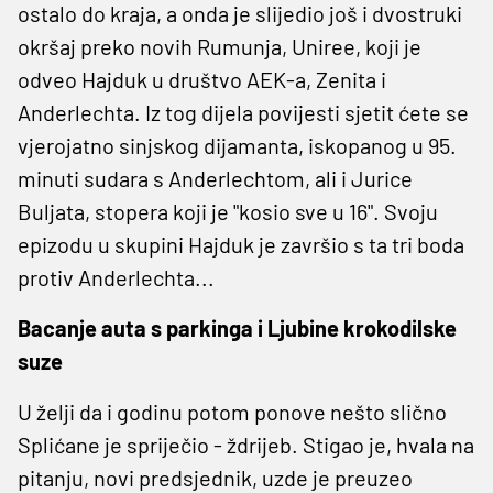
ostalo do kraja, a onda je slijedio još i dvostruki
okršaj preko novih Rumunja, Uniree, koji je
odveo Hajduk u društvo AEK-a, Zenita i
Anderlechta. Iz tog dijela povijesti sjetit ćete se
vjerojatno sinjskog dijamanta, iskopanog u 95.
minuti sudara s Anderlechtom, ali i Jurice
Buljata, stopera koji je "kosio sve u 16". Svoju
epizodu u skupini Hajduk je završio s ta tri boda
protiv Anderlechta...
Bacanje auta s parkinga i Ljubine krokodilske
suze
U želji da i godinu potom ponove nešto slično
Splićane je spriječio - ždrijeb. Stigao je, hvala na
pitanju, novi predsjednik, uzde je preuzeo