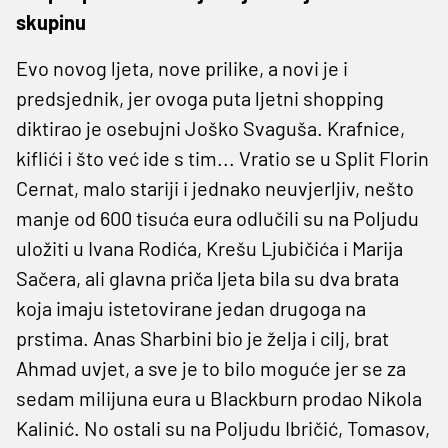
skupinu
Evo novog ljeta, nove prilike, a novi je i
predsjednik, jer ovoga puta ljetni shopping
diktirao je osebujni Joško Svaguša. Krafnice,
kiflići i što već ide s tim... Vratio se u Split Florin
Cernat, malo stariji i jednako neuvjerljiv, nešto
manje od 600 tisuća eura odlučili su na Poljudu
uložiti u Ivana Rodića, Krešu Ljubičića i Marija
Sačera, ali glavna priča ljeta bila su dva brata
koja imaju istetovirane jedan drugoga na
prstima. Anas Sharbini bio je želja i cilj, brat
Ahmad uvjet, a sve je to bilo moguće jer se za
sedam milijuna eura u Blackburn prodao Nikola
Kalinić. No ostali su na Poljudu Ibričić, Tomasov,