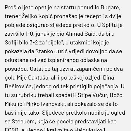
Prošlo ljeto opet je na startu ponudilo Bugare,
trener Željko Kopić pronašao je recept i s dvije
pobjede osigurao sljedeće pretkolo. U Splitu je
završilo 1-0, junak je bio Ahmad Said, da bi u
Sofiji bilo 3-2 za "bijele", u utakmici koja je
pokazala da Stanko Jurić vrijedi dovoljno da se
odustane od već isplaniranog odlaska na
posudbu. Ostat će taj uzvrat zapamćen i po dva
gola Mije Caktaša, ali i po teškoj ozljedi Dina
Beširovića, jednog od tek pristiglih pojačanja. U
tu su rubriku trebali spadati i Stipe Vučur, Božo
Mikulić i Mirko Ivanovski, ali pokazalo se da to
baš i nije tako. Sljedeće pretkolo nudilo je ogled
sa Steauom, koja se počela predstavljati kao
FCSB, a ujedno i kraj mita o Hajduku koji