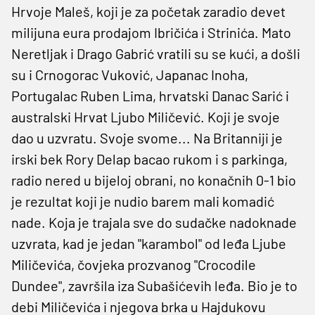
Hrvoje Maleš, koji je za početak zaradio devet
milijuna eura prodajom Ibričića i Strinića. Mato
Neretljak i Drago Gabrić vratili su se kući, a došli
su i Crnogorac Vuković, Japanac Inoha,
Portugalac Ruben Lima, hrvatski Danac Sarić i
australski Hrvat Ljubo Miličević. Koji je svoje
dao u uzvratu. Svoje svome... Na Britanniji je
irski bek Rory Delap bacao rukom i s parkinga,
radio nered u bijeloj obrani, no konačnih 0-1 bio
je rezultat koji je nudio barem mali komadić
nade. Koja je trajala sve do sudačke nadoknade
uzvrata, kad je jedan "karambol" od leđa Ljube
Miličevića, čovjeka prozvanog "Crocodile
Dundee", završila iza Subašićevih leđa. Bio je to
debi Miličevića i njegova brka u Hajdukovu