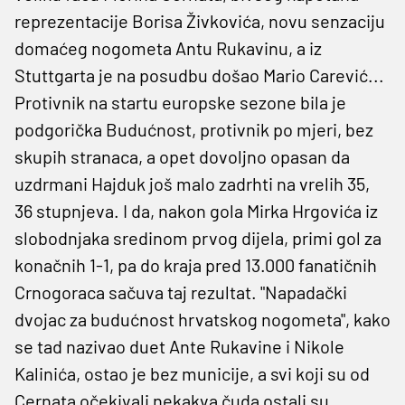
reprezentacije Borisa Živkovića, novu senzaciju
domaćeg nogometa Antu Rukavinu, a iz
Stuttgarta je na posudbu došao Mario Carević...
Protivnik na startu europske sezone bila je
podgorička Budućnost, protivnik po mjeri, bez
skupih stranaca, a opet dovoljno opasan da
uzdrmani Hajduk još malo zadrhti na vrelih 35,
36 stupnjeva. I da, nakon gola Mirka Hrgovića iz
slobodnjaka sredinom prvog dijela, primi gol za
konačnih 1-1, pa do kraja pred 13.000 fanatičnih
Crnogoraca sačuva taj rezultat. "Napadački
dvojac za budućnost hrvatskog nogometa", kako
se tad nazivao duet Ante Rukavine i Nikole
Kalinića, ostao je bez municije, a svi koji su od
Cernata očekivali nekakva čuda ostali su