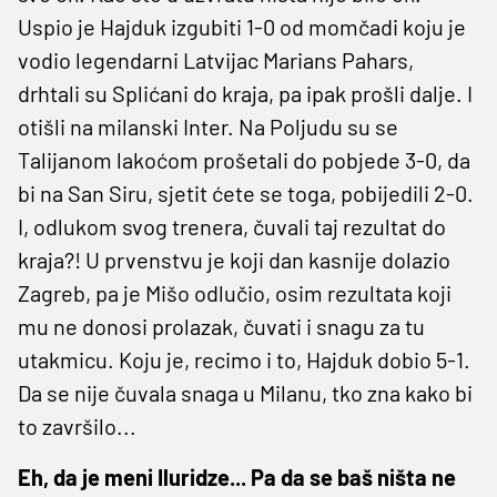
Uspio je Hajduk izgubiti 1-0 od momčadi koju je
vodio legendarni Latvijac Marians Pahars,
drhtali su Splićani do kraja, pa ipak prošli dalje. I
otišli na milanski Inter. Na Poljudu su se
Talijanom lakoćom prošetali do pobjede 3-0, da
bi na San Siru, sjetit ćete se toga, pobijedili 2-0.
I, odlukom svog trenera, čuvali taj rezultat do
kraja?! U prvenstvu je koji dan kasnije dolazio
Zagreb, pa je Mišo odlučio, osim rezultata koji
mu ne donosi prolazak, čuvati i snagu za tu
utakmicu. Koju je, recimo i to, Hajduk dobio 5-1.
Da se nije čuvala snaga u Milanu, tko zna kako bi
to završilo...
Eh, da je meni Iluridze... Pa da se ba
š
ni
š
ta ne