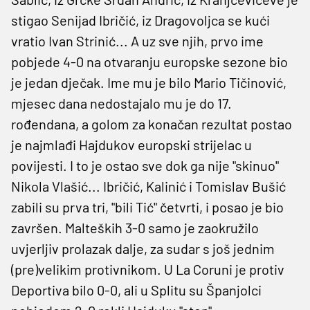
stigao Senijad Ibričić, iz Dragovoljca se kući
vratio Ivan Strinić... A uz sve njih, prvo ime
pobjede 4-0 na otvaranju europske sezone bio
je jedan dječak. Ime mu je bilo Mario Tičinović,
mjesec dana nedostajalo mu je do 17.
rođendana, a golom za konačan rezultat postao
je najmlađi Hajdukov europski strijelac u
povijesti. I to je ostao sve dok ga nije "skinuo"
Nikola Vlašić... Ibričić, Kalinić i Tomislav Bušić
zabili su prva tri, "bili Tić" četvrti, i posao je bio
završen. Malteških 3-0 samo je zaokružilo
uvjerljiv prolazak dalje, za sudar s još jednim
(pre)velikim protivnikom. U La Coruni je protiv
Deportiva bilo 0-0, ali u Splitu su Španjolci