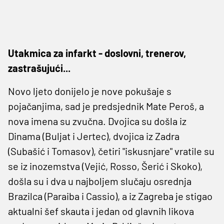
Utakmica za infarkt - doslovni, trenerov,
zastra
š
uju
ć
i...
Novo ljeto donijelo je nove pokušaje s
pojačanjima, sad je predsjednik Mate Peroš, a
nova imena su zvučna. Dvojica su došla iz
Dinama (Buljat i Jertec), dvojica iz Zadra
(Subašić i Tomasov), četiri "iskusnjare" vratile su
se iz inozemstva (Vejić, Rosso, Šerić i Skoko),
došla su i dva u najboljem slučaju osrednja
Brazilca (Paraiba i Cassio), a iz Zagreba je stigao
aktualni šef skauta i jedan od glavnih likova