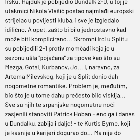
Irsku. Hajduk je pobijedio Dundalk 2-0, u toj je
utakmici Nikola Vlašić postao najmlađi europski
strijelac u povijesti kluba, i sve je izgledalo
idilično. A opet, zašto bi bilo jednostavno kad
može biti komplicirano... Skromni Irci u Splitu
su pobijedili 2-1 protiv momčadi koja je u
sezonu ušla "pojačana" za tipove kao što su
Mezga, Gotal, Kurbanov, Jo... I, naravno, za
Artema Milevskog, koji je u Split donio dah
nogometne romantike. Problem je, međutim,
bio što je u tome dahu prečesto bilo viskija...
Sve su njih te srpanjske nogometne noći
zasjenili stanoviti Patrick Hoban - eno ga i danas
u Dundalku, zabija i dalje! - te Kurtis Byrne, koji
je kasnije u karijeri dogurao do... Ma nije do