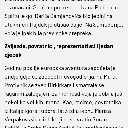
razočarani. Srećom po trenera Ivana Pudara, u
Splitu je gol Darija Damjanovića bio jedini na
utakmici i Hajduk je otišao dalje. Na Sampdoriju,
koja je ipak bila previsoka prepreka.
Zvijezde, povratnici, reprezentativci i jedan
dje
č
ak
Godinu poslije europska avantura započela je
ondje gdje će započeti i ovogodišnja, na Malti.
Protivnik se zvao Birkirkara i smatrala se
laganim zalogajem za momčad koja je dobila još
nekoliko velikih imena. Kao, recimo, povratnika
iz Italije Igora Tudora, latvijsku ikonu Marisa
Verpakovskisa, iz Ukrajine se vratio Goran
Sablić, iz Grčke Srđan Andrić, iz Kranjčevićeve je