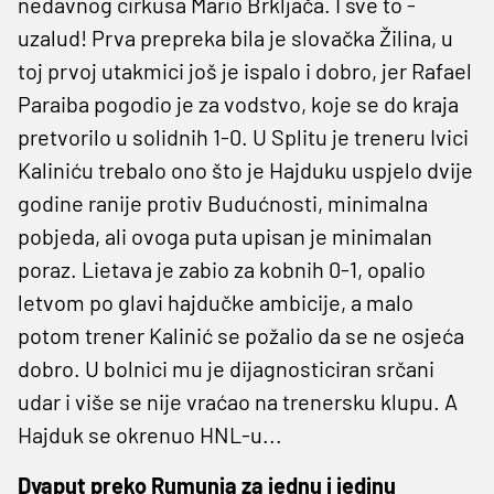
nedavnog cirkusa Mario Brkljača. I sve to -
uzalud! Prva prepreka bila je slovačka Žilina, u
toj prvoj utakmici još je ispalo i dobro, jer Rafael
Paraiba pogodio je za vodstvo, koje se do kraja
pretvorilo u solidnih 1-0. U Splitu je treneru Ivici
Kaliniću trebalo ono što je Hajduku uspjelo dvije
godine ranije protiv Budućnosti, minimalna
pobjeda, ali ovoga puta upisan je minimalan
poraz. Lietava je zabio za kobnih 0-1, opalio
letvom po glavi hajdučke ambicije, a malo
potom trener Kalinić se požalio da se ne osjeća
dobro. U bolnici mu je dijagnosticiran srčani
udar i više se nije vraćao na trenersku klupu. A
Hajduk se okrenuo HNL-u...
Dvaput preko Rumunja za jednu i jedinu