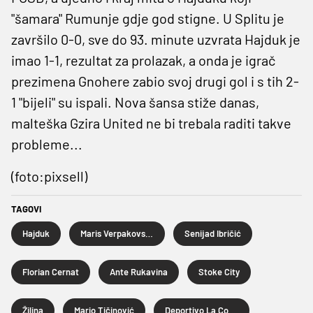
"šamara" Rumunje gdje god stigne. U Splitu je
završilo 0-0, sve do 93. minute uzvrata Hajduk je
imao 1-1, rezultat za prolazak, a onda je igrač
prezimena Gnohere zabio svoj drugi gol i s tih 2-
1 "bijeli" su ispali. Nova šansa stiže danas,
malteška Gzira United ne bi trebala raditi takve
probleme...
(foto:pixsell)
TAGOVI
Hajduk
Maris Verpakovskis
Senijad Ibričić
Florian Cernat
Ante Rukavina
Stoke City
Žilina
Mario Tičinović
Deportivo La Coruña