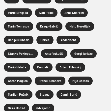
Mario Brkljača
Ivan Rodić
Anas Sharbini
Marin Tomasov
Drago Gabrić
Mato Neretljak
Danijel Subašić
Unirea
Anderlecht
Stanko Poklepović
Ante Vukušić
Gergi Iluridze
Mario Maloča
Dundalk
Artem Milevskij
Anton Maglica
Franck Ohandza
Mijo Caktaš
Marijan Pušnik
Steaua
Damir Burić
Gzira United
izdvajamo