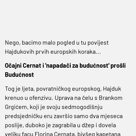
Nego, bacimo malo pogled u tu povijest
Hajdukovih prvih europskih koraka...
O
č
ajni Cernat i 'napada
č
i za budu
ć
nost' pro
š
li
Budu
ć
nost
Tog je ljeta, povratničkog europskog, Hajduk
krenuo u ofenzivu. Uprava na čelu s Brankom
Grgićem, koji je svoju sedmogodišnju
predsjedničku eru završio samo dva mjeseca
poslije, duboko je zagrabila u džep i dovela
veliku facu Florina Cernata, bivšeg kapetana