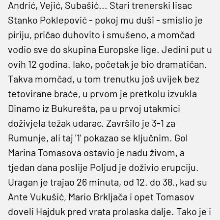
Andrić, Vejić, Subašić... Stari trenerski lisac
Stanko Poklepović - pokoj mu duši - smislio je
piriju, pričao duhovito i smušeno, a momčad
vodio sve do skupina Europske lige. Jedini put u
ovih 12 godina. Iako, početak je bio dramatičan.
Takva momčad, u tom trenutku još uvijek bez
tetovirane braće, u prvom je pretkolu izvukla
Dinamo iz Bukurešta, pa u prvoj utakmici
doživjela težak udarac. Završilo je 3-1 za
Rumunje, ali taj '1' pokazao se ključnim. Gol
Marina Tomasova ostavio je nadu živom, a
tjedan dana poslije Poljud je doživio erupciju.
Uragan je trajao 26 minuta, od 12. do 38., kad su
Ante Vukušić, Mario Brkljača i opet Tomasov
doveli Hajduk pred vrata prolaska dalje. Tako je i