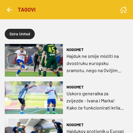
TAGOVI
Gzira United
NOGOMET
Hajduk ne smije misliti na
dvostruku europsku
sramotu, nego na Ovčjim
Otocima ponoviti GI Gøtu
NOGOMET
Uskoro generalka za
zvijezde - Ivana i Marka!
Kako će funkcionirati krila
Perišić i Durdov?
NOGOMET
Hajdukov protivnik u Europi