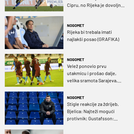
Cipru, no Rijeka je dovoljno
kvalitetna da pobijedi Gziru
NOGOMET
Rijeka bi trebala imati
najlakši posao (GRAFIKA)
NOGOMET
Velež ponovio prvu
utakmicu i prošao dalje,
velika sramota Sarajeva,
Rijeka ide na Gziru
NOGOMET
Stigle reakcije za ždrijeb,
Bjelica: Najteži mogući
protivnik; Gustafsson:
Drago nam je da igramo na
Poljudu