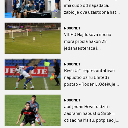
ima čudo od napadača,
zabio je dva uzastopna hat-
tricka
NOGOMET
VIDEO Hajdukova noćna
mora prošla nakon 28
jedanaesteraca i
nevjerojatnoga gafa vratara
NOGOMET
Bivši U21 reprezentativac
napustio Gziru United i
postao - Rođeni: „Očekuje
nas Europa, sezona kreće i
ništa – samo gas"
NOGOMET
Još jedan Hrvat u Gziri:
Zadranin napustio Široki i
otišao na Maltu, potpisao je
dvogodišnji ugovor