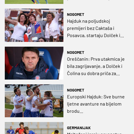
Maltežana (VIDEO)
NOGOMET
Hajduk na poljudskoj
premijeri bez Caktaša i
Posavca, startaju Dolček i
Simić
NOGOMET
Oreščanin: Prva utakmica je
bila zagrijavanje, a Dolček i
Čolina su dobra priča za
hajduk
NOGOMET
Europski Hajduk: Sve burne
ljetne avanture na bijelom
brodu...
GERMANIJAK