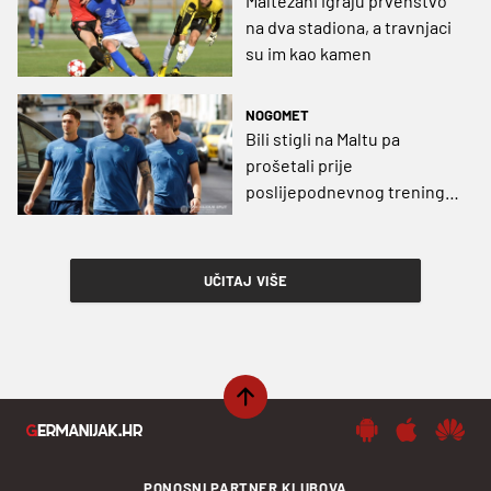
Maltežani igraju prvenstvo
na dva stadiona, a travnjaci
su im kao kamen
NOGOMET
Bili stigli na Maltu pa
prošetali prije
poslijepodnevnog treninga
(VIDEO)
UČITAJ VIŠE
PONOSNI PARTNER KLUBOVA