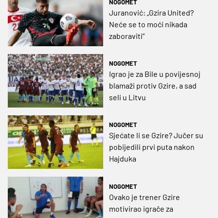
NOGOMET
Juranović: „Gzira United?
Neće se to moći nikada
zaboraviti“
NOGOMET
Igrao je za Bile u povijesnoj
blamaži protiv Gzire, a sad
seli u Litvu
NOGOMET
Sjećate li se Gzire? Jučer su
pobijedili prvi puta nakon
Hajduka
NOGOMET
Ovako je trener Gzire
motivirao igrače za