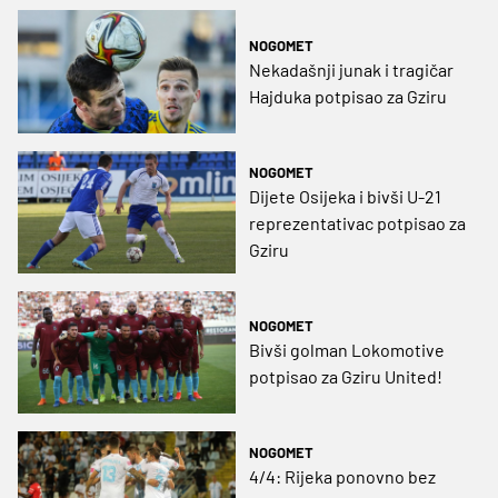
NOGOMET
Nekadašnji junak i tragičar
Hajduka potpisao za Gziru
NOGOMET
Dijete Osijeka i bivši U-21
reprezentativac potpisao za
Gziru
NOGOMET
Bivši golman Lokomotive
potpisao za Gziru United!
NOGOMET
4/4: Rijeka ponovno bez