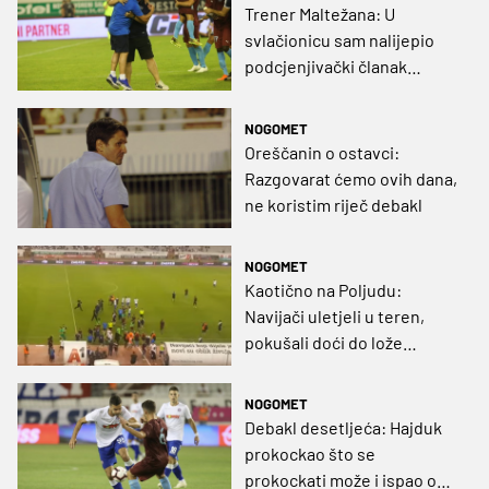
Trener Maltežana: U
svlačionicu sam nalijepio
podcjenjivački članak
hrvatskih medija
NOGOMET
Oreščanin o ostavci:
Razgovarat ćemo ovih dana,
ne koristim riječ debakl
NOGOMET
Kaotično na Poljudu:
Navijači uletjeli u teren,
pokušali doći do lože
(VIDEO)
NOGOMET
Debakl desetljeća: Hajduk
prokockao što se
prokockati može i ispao od