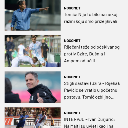
NOGOMET
Tomić: Nije to bilo na nekoj
razini koju smo priželjkivali
NOGOMET
Riječani teže od očekivanog
protiv Gzire, Bušnja i
Ampem odlučili
NOGOMET
Stigli sastavi (Gzira – Rijeka):
Pavičić se vratio u početnu
postavu, Tomić ozbiljno
shvatio Maltežane
NOGOMET
INTERVJU – Ivan Čurjurić:
Na Malti su uvjeti kao i na