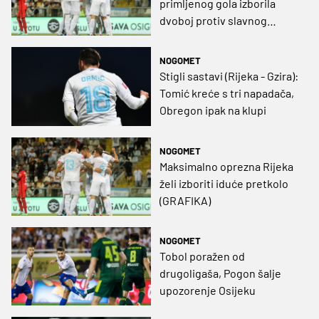
primljenog gola izborila
dvoboj protiv slavnog
škotskog kluba
NOGOMET
Stigli sastavi (Rijeka - Gzira):
Tomić kreće s tri napadača,
Obregon ipak na klupi
NOGOMET
Maksimalno oprezna Rijeka
želi izboriti iduće pretkolo
(GRAFIKA)
NOGOMET
Tobol poražen od
drugoligaša, Pogon šalje
upozorenje Osijeku