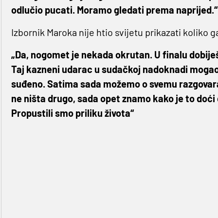
odlučio pucati. Moramo gledati prema naprijed.“
Izbornik Maroka nije htio svijetu prikazati koliko ga
„Da, nogomet je nekada okrutan. U finalu dobiješ j
Taj kazneni udarac u sudačkoj nadoknadi mogao na
suđeno. Satima sada možemo o svemu razgovarati
ne ništa drugo, sada opet znamo kako je to doći d
Propustili smo priliku života“