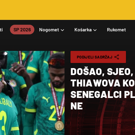
ti
SP 2026
Nogomet
Košarka
Rukomet
PODIJELI SADRŽAJ
DOŠAO, SJEO,
THIAWOVA KO
SENEGALCI PL
NE