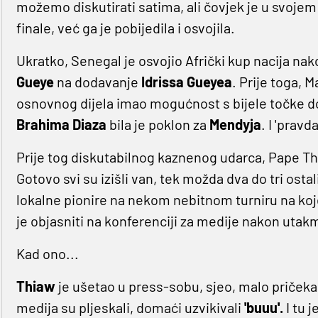
možemo diskutirati satima, ali čovjek je u svoje
finale, već ga je pobijedila i osvojila.
Ukratko, Senegal je osvojio Afrički kup nacija na
Gueye
na dodavanje
Idrissa Gueyea
. Prije toga, 
osnovnog dijela imao mogućnost s bijele točke doć
Brahima
Diaza
bila je poklon za
Mendyja
. I 'pravd
Prije tog diskutabilnog kaznenog udarca, Pape Th
Gotovo svi su izišli van, tek možda dva do tri ostal
lokalne pionire na nekom nebitnom turniru na koj
je objasniti na konferenciji za medije nakon utak
Kad ono...
Thiaw
je ušetao u press-sobu, sjeo, malo pričeka
medija su pljeskali, domaći uzvikivali
'buuu'.
I tu j