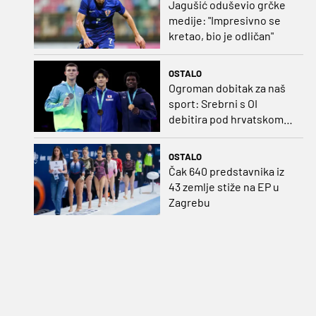
Jagušić oduševio grčke
medije: "Impresivno se
kretao, bio je odličan"
OSTALO
Ogroman dobitak za naš
sport: Srebrni s OI
debitira pod hrvatskom
zastavom
OSTALO
Čak 640 predstavnika iz
43 zemlje stiže na EP u
Zagrebu