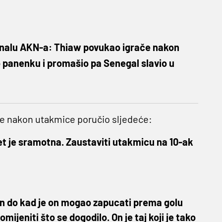
finalu AKN-a: Thiaw povukao igrače nakon
 panenku i promašio pa Senegal slavio u
 je nakon utakmice poručio sljedeće:
et je sramotna. Zaustaviti utakmicu na 10-ak
n do kad je on mogao zapucati prema golu
jeniti što se dogodilo. On je taj koji je tako