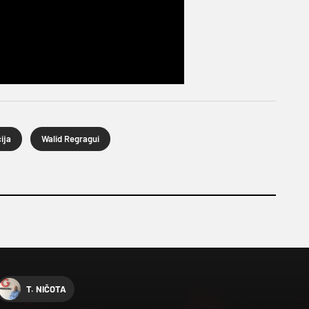
ija
Walid Regragui
T. NIČOTA