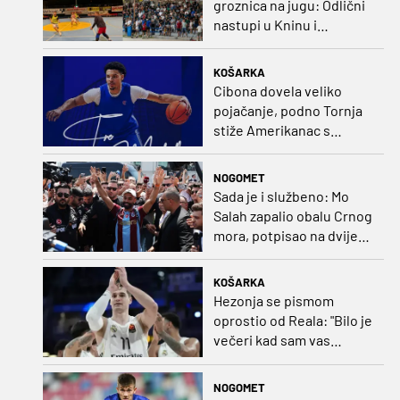
groznica na jugu: Odlični
nastupi u Kninu i
Metkoviću okrunjeni
vrijednim nagradama
KOŠARKA
Cibona dovela veliko
pojačanje, podno Tornja
stiže Amerikanac s
naslovom iz EuroCupa
NOGOMET
Sada je i službeno: Mo
Salah zapalio obalu Crnog
mora, potpisao na dvije
godine
KOŠARKA
Hezonja se pismom
oprostio od Reala: "Bilo je
večeri kad sam vas
dovodio do ruba
strpljenja"
NOGOMET