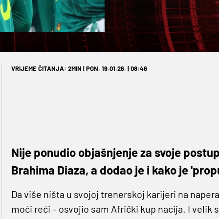
VRIJEME ČITANJA: 2MIN | PON. 19.01.26. | 08:46
Nije ponudio objašnjenje za svoje postu
Brahima Diaza, a dodao je i kako je 'propu
Da više ništa u svojoj trenerskoj karijeri na naper
moći reći – osvojio sam Afrički kup nacija. I veli