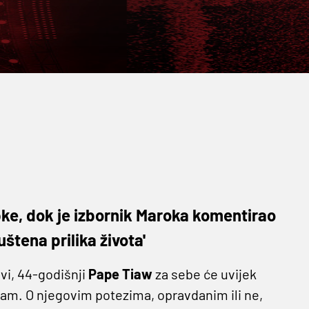
pke, dok je izbornik Maroka komentirao
štena prilika života'
avi, 44-godišnji
Pape Tiaw
za sebe će uvijek
k sam. O njegovim potezima, opravdanim ili ne,