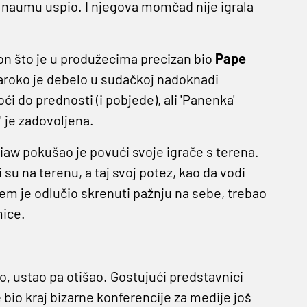
m naumu uspio. I njegova momčad nije igrala
kon što je u produžecima precizan bio
Pape
Maroko je debelo u sudačkoj nadoknadi
i do prednosti (i pobjede), ali 'Panenka'
a' je zadovoljena.
iaw pokušao je povući svoje igrače s terena.
i su na terenu, a taj svoj potez, kao da vodi
em je odlučio skrenuti pažnju na sebe, trebao
mice.
o, ustao pa otišao. Gostujući predstavnici
e bio kraj bizarne konferencije za medije još