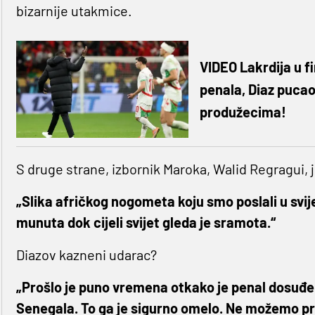
bizarnije utakmice.
VIDEO Lakrdija u 
penala, Diaz pucao
produžecima!
S druge strane, izbornik Maroka, Walid Regragui,
„Slika afričkog nogometa koju smo poslali u svij
munuta dok cijeli svijet gleda je sramota.“
Diazov kazneni udarac?
„Prošlo je puno vremena otkako je penal dosuđe
Senegala. To ga je sigurno omelo. Ne možemo promi