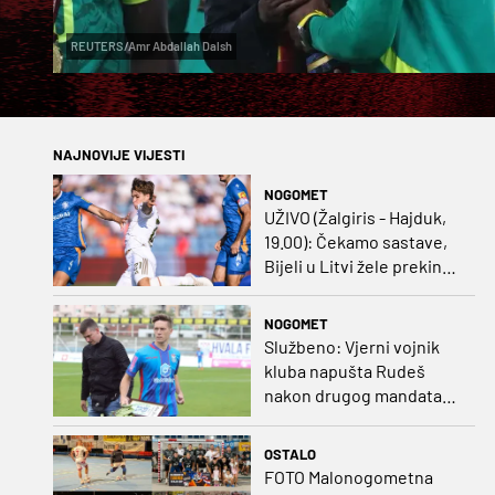
REUTERS/Amr Abdallah Dalsh
NAJNOVIJE VIJESTI
NOGOMET
UŽIVO (Žalgiris - Hajduk,
19.00): Čekamo sastave,
Bijeli u Litvi žele prekinut
negativan niz
NOGOMET
Službeno: Vjerni vojnik
kluba napušta Rudeš
nakon drugog mandata
na zapadu Zagreba
OSTALO
FOTO Malonogometna