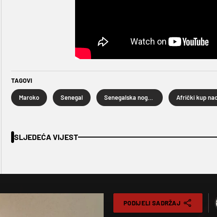
TAGOVI
Maroko
Senegal
Senegalska nogometna reprezentacija
Afrički kup nac
SLJEDEĆA VIJEST
PODIJELI SADRŽAJ