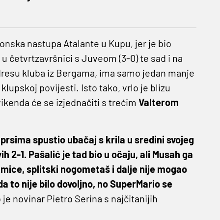
onska nastupa Atalante u Kupu, jer je bio
m u četvrtzavršnici s Juveom (3-0) te sad i na
 dresu kluba iz Bergama, ima samo jedan manje
 klupskoj povijesti. Isto tako, vrlo je blizu
vikenda će se izjednačiti s trećim
Valterom
 prsima spustio ubačaj s krila u sredini svojeg
h 2-1. Pašalić je tad bio u očaju, ali Musah ga
akmice, splitski nogometaš i dalje nije mogao
da to nije bilo dovoljno, no SuperMario se
je novinar Pietro Serina s najčitanijih