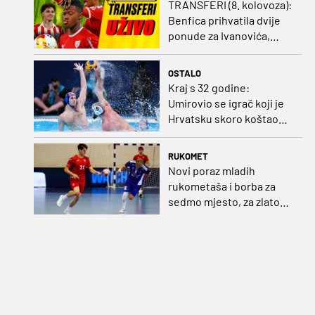
TRANSFERI (8. kolovoza):
Benfica prihvatila dvije
ponude za Ivanovića,
Vukovar doveo
Marokanca
OSTALO
Kraj s 32 godine:
Umirovio se igrač koji je
Hrvatsku skoro koštao
svjetskog zlata
RUKOMET
Novi poraz mladih
rukometaša i borba za
sedmo mjesto, za zlato
se bore Slovenci i
Nijemci