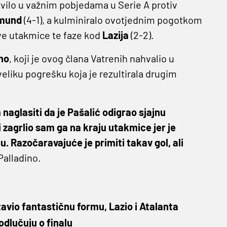
tavilo u važnim pobjedama u Serie A protiv
tmund
(4-1), a kulminiralo ovotjednim pogotkom
ve utakmice te faze kod
Lazija
(2-2).
no
, koji je ovog člana Vatrenih nahvalio u
eliku pogrešku koja je rezultirala drugim
 naglasiti da je Pašalić odigrao sjajnu
 zagrlio sam ga na kraju utakmice jer je
nu. Razočaravajuće je primiti takav gol, ali
Palladino.
avio fantastičnu formu, Lazio i Atalanta
odlučuju o finalu