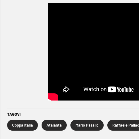
TAGOVI
Coppa Italia
Atalanta
Mario Pašalić
Raffaele Palla