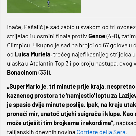
Inače, Pašalić je sad zabio u svakom od tri ovosez
strijelac i u osmini finala protiv
Genoe
(4-0), zati
Olimpicu. Ukupno je sad na brojci od 67 golova u
od
Luisa Muriela
, trećeg najefikasnijeg strijelca u
ulaska u Atalantin Top 3 i po broju nastupa, ovog 
Bonacinom
(331).
„SuperMario je, tri minute prije kraja, nespretno
kaznenog prostora te 'namjestio' loptu za Lazijevi
je spasio dvije minute poslije. Ipak, na kraju ut
pronaći mir, unatoč utjehi suigrača i klupe. Kao 
može utješiti tim brojkama i rekordima”,
napisao 
talijanskih dnevnih novina
Corriere della Sera
.