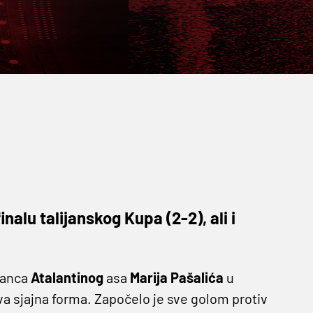
nalu talijanskog Kupa (2-2), ali i
ilanca
Atalantinog
asa
Marija
Pašalića
u
va sjajna forma. Započelo je sve golom protiv