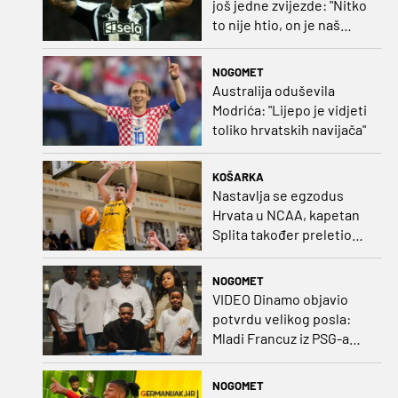
još jedne zvijezde: "Nitko
to nije htio, on je naš
kapetan"
NOGOMET
Australija oduševila
Modrića: "Lijepo je vidjeti
toliko hrvatskih navijača"
KOŠARKA
Nastavlja se egzodus
Hrvata u NCAA, kapetan
Splita također preletio
Atlantik
NOGOMET
VIDEO Dinamo objavio
potvrdu velikog posla:
Mladi Francuz iz PSG-a
zadužio dres Plavih!
NOGOMET