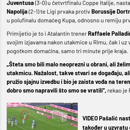
Juventusa
(3-0) u četvrtfinalu Coppe Italije, nas
Napolija
(2-1) te Ligi prvaka protiv
Borussije Dor
u polufinalu domaćeg Kupa, odnosno u remiju pr
Primijetio je to i Atalantin trener
Raffaele Palladi
svojim izjavama nakon utakmice u Rimu, čak i uz v
pogotkom domaćina, samo tri minute prije kraja.
„Šteta smo bili malo neoprezni u obrani, ali želim
utakmicu. Nažalost, takve stvari se događaju, ali
pružio sjajnu izvedbu i bio je zaista vođa na tere
dobro smo napravili što smo se vratili”,
rekao je 
VIDEO Pašalić nast
također u uzvratu 