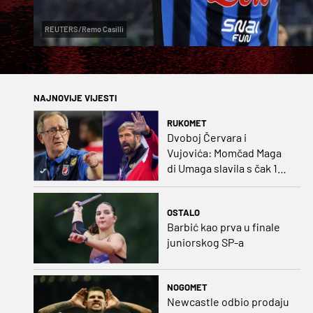
REUTERS/Remo Casilli
NAJNOVIJE VIJESTI
RUKOMET
Dvoboj Červara i
Vujovića: Momčad Maga
di Umaga slavila s čak 12
golova razlike
OSTALO
Barbić kao prva u finale
juniorskog SP-a
NOGOMET
Newcastle odbio prodaju