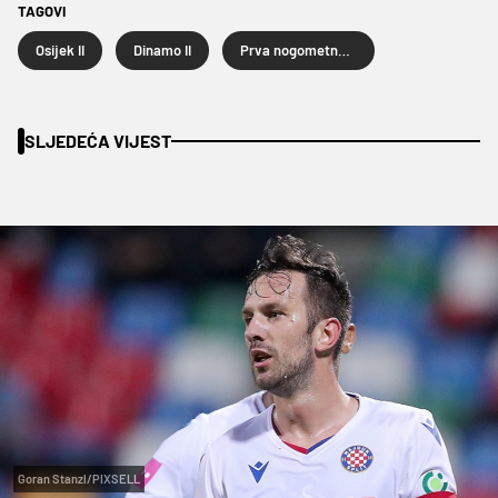
TAGOVI
Osijek II
Dinamo II
Prva nogometna liga
SLJEDEĆA VIJEST
Goran Stanzl/PIXSELL