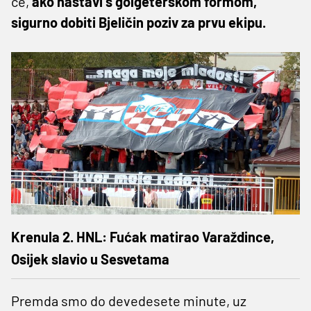
će,
ako nastavi s golgeterskom formom,
sigurno dobiti Bjeličin poziv za prvu ekipu.
Krenula 2. HNL: Fućak matirao Varaždince,
Osijek slavio u Sesvetama
Premda smo do devedesete minute, uz