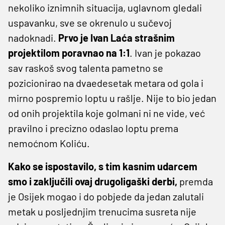
nekoliko iznimnih situacija, uglavnom gledali
uspavanku, sve se okrenulo u sučevoj
nadoknadi.
Prvo je Ivan Laća strašnim
projektilom poravnao na 1:1
. Ivan je pokazao
sav raskoš svog talenta pametno se
pozicionirao na dvaedesetak metara od gola i
mirno pospremio loptu u rašlje. Nije to bio jedan
od onih projektila koje golmani ni ne vide, već
pravilno i precizno odaslao loptu prema
nemoćnom Koliću.
Kako se ispostavilo, s tim kasnim udarcem
smo i zaključili ovaj drugoligaški derbi,
premda
je Osijek mogao i do pobjede da jedan zalutali
metak u posljednjim trenucima susreta nije