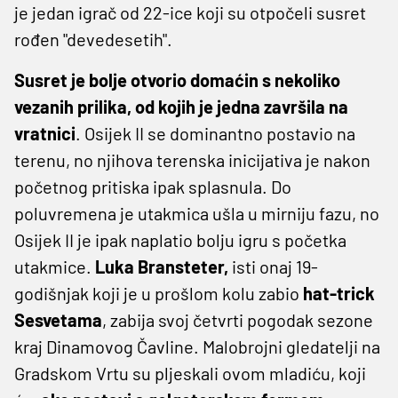
je jedan igrač od 22-ice koji su otpočeli susret
rođen "devedesetih".
Susret je bolje otvorio domaćin s nekoliko
vezanih prilika, od kojih je jedna završila na
vratnici
. Osijek II se dominantno postavio na
terenu, no njihova terenska inicijativa je nakon
početnog pritiska ipak splasnula. Do
poluvremena je utakmica ušla u mirniju fazu, no
Osijek II je ipak naplatio bolju igru s početka
utakmice.
Luka Bransteter,
isti onaj 19-
godišnjak koji je u prošlom kolu zabio
hat-trick
Sesvetama
, zabija svoj četvrti pogodak sezone
kraj Dinamovog Čavline. Malobrojni gledatelji na
Gradskom Vrtu su pljeskali ovom mladiću, koji