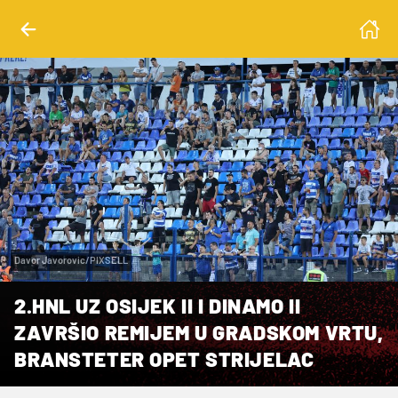
Davor Javorovic/PIXSELL
2.HNL UZ OSIJEK II I DINAMO II
ZAVRŠIO REMIJEM U GRADSKOM VRTU,
BRANSTETER OPET STRIJELAC