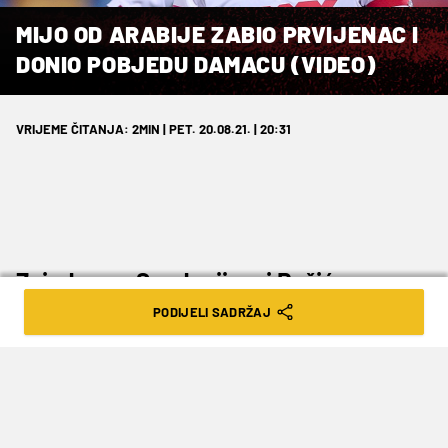
MIJO OD ARABIJE ZABIO PRVIJENAC I
DONIO POBJEDU DAMACU (VIDEO)
VRIJEME ČITANJA: 2MIN | PET. 20.08.21. | 20:31
Zajedno sa Soudanijem i Režićem
predvodi ex.HNL koloniju u dalekoj
PODIJELI SADRŽAJ
Sudijskoj Arabiji
Mijo Caktaš je upravo zabio svoj prvi gol za
Damac
! Bivši golgeter Hajduka je proveo