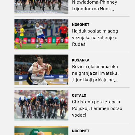
Niewiadoma-Phinney
trijumfom na Mont
Ventoux preuzela žutu
majicu
NOGOMET
Hajduk poslao mladog
veznjaka na kaljenje u
Rudeš
KOŠARKA
Božić o glasinama oko
neigranja za Hrvatsku:
„Ljudi koji pričaju ne
plaćaju mi račune, ne
osvrćem se komentare
OSTALO
dušebrižnika“
Christenu peta etapa u
Poljskoj, Lemmen ostao
vodeći
NOGOMET