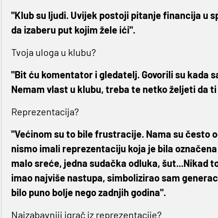
"Klub su ljudi. Uvijek postoji pitanje financija u s
da izaberu put kojim žele ići".
Tvoja uloga u klubu?
"Bit ću komentator i gledatelj. Govorili su kada 
Nemam vlast u klubu, treba te netko željeti da t
Reprezentacija?
"Većinom su to bile frustracije. Nama su često o
nismo imali reprezentaciju koja je bila označena 
malo sreće, jedna sudačka odluka, šut...Nikad t
imao najviše nastupa, simbolizirao sam generaciju
bilo puno bolje nego zadnjih godina".
Najzabavniji igrač iz reprezentacije?