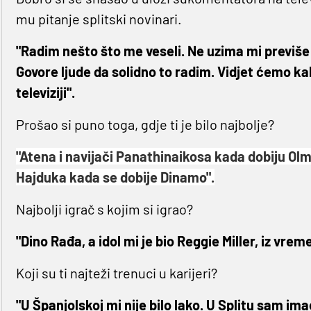
mu pitanje splitski novinari.
"Radim nešto što me veseli. Ne uzima mi previše 
Govore ljude da solidno to radim. Vidjet ćemo ka
televiziji".
Prošao si puno toga, gdje ti je bilo najbolje?
"Atena i navijači Panathinaikosa kada dobiju Ol
Hajduka kada se dobije Dinamo".
Najbolji igrač s kojim si igrao?
"Dino Rađa, a idol mi je bio Reggie Miller, iz vr
Koji su ti najteži trenuci u karijeri?
"U Španjolskoj mi nije bilo lako. U Splitu sam im