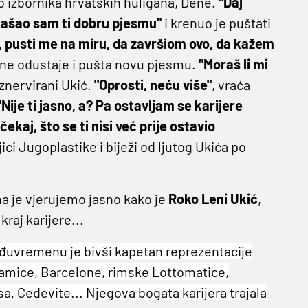
elo izbornika hrvatskih huligana, Dene.
"Daj
 našao sam ti dobru pjesmu"
i krenuo je puštati
, pusti me na miru, da završiom ovo, da kažem
ne odustaje i pušta novu pjesmu.
"Moraš li mi
iznervirani Ukić.
"Oprosti, neću više"
, vraća
 "Nije ti jasno, a? Pa ostavljam se karijere
čekaj, što se ti nisi već prije ostavio
jici Jugoplastike i biježi od ljutog Ukića po
ma je vjerujemo jasno kako je
Roko Leni Ukić
,
raj karijere...
međuvremenu je bivši kapetan reprezentacije
amice, Barcelone, rimske Lottomatice,
, Cedevite... Njegova bogata karijera trajala