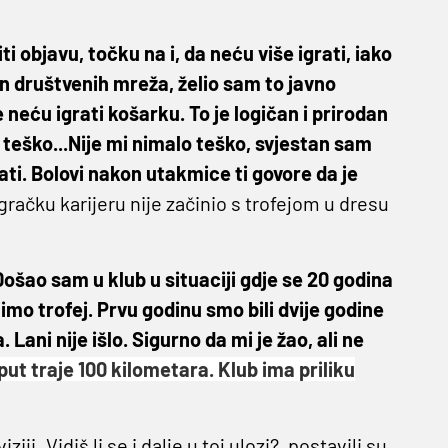
 objavu, točku na i, da neću više igrati, iako
an društvenih mreža, želio sam to javno
 neću igrati košarku. To je logičan i prirodan
i teško...Nije mi nimalo teško, svjestan sam
ati. Bolovi nakon utakmice ti govore da je
igračku karijeru nije začinio s trofejom u dresu
Došao sam u klub u situaciji gdje se 20 godina
jimo trofej. Prvu godinu smo bili dvije godine
Lani nije išlo. Sigurno da mi je žao, ali ne
put traje 100 kilometara. Klub ima priliku
i. Vidiš li se i dalje u toj ulozi?, postavili su