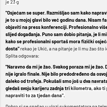
je 23 g
"Osjećam se super. Razmišljao sam kako napraviti
je to u mojoj glavi bilo već godinu dana. Nisam f
objaviti na press konferenciji. Profesionalno više
slijed događanja. Puno sam dobio pitanja, je li m
kako se profesionalni sportaš mora fizički osjeć
dosta"
rekao je Ukić, a na pitanje je li mu žao što 
Splita odgovara:
"Naravno da mi je žao. Svakog poraza mi je žao. 
nije igralo finale. Nije bilo predodređeno da osvo
daleko od trofeja. Pokušali smo još u dva navrata. 
gledaš svoju karijeru zadnja tri
kilometra, ako ti 
napraviti to za tjedan dana".
Dobro si se snašao u ulozi sukomentatora na televizij