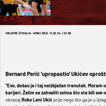
VRIJEME ČITANJA: 4MIN | NED. 11.02.24. | 12:38
Bernard Perić 'upropastio' Ukićev oprošt
"Evo, došao je i taj neizbježan trenutak. Moram ok
karijeri. Želim se zahvaliti svima što ste bili sve
obraćaj
Roko Leni Ukić
prije nego što ga je u izla