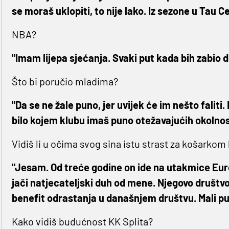
se moraš uklopiti, to nije lako. Iz sezone u Tau 
NBA?
"Imam lijepa sjećanja. Svaki put kada bih zabio 
Što bi poručio mladima?
"Da se ne žale puno, jer uvijek će im nešto faliti
bilo kojem klubu imaš puno otežavajućih okolnos
Vidiš li u očima svog sina istu strast za košarkom 
"Jesam. Od treće godine on ide na utakmice Eurol
jači natjecateljski duh od mene. Njegovo društvo 
benefit odrastanja u današnjem društvu. Mali puno
Kako vidiš budućnost KK Splita?