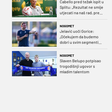
Cabello pred težak ispit u
Splitu: „Rezultat ne smije
utjecati na naš rad, pred
nama je dugo prvenstvo“
NOGOMET
Jelavić uoči Gorice:
„Očekujem da budemo
dobri u svim segmentima
igre i pobjedu“
NOGOMET
Slaven Belupo potpisao
trogodišnji ugovor s
mladim talentom