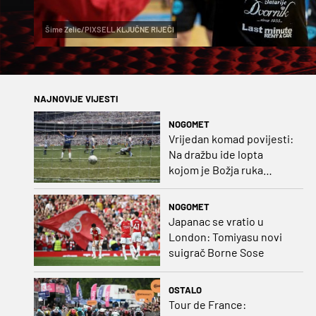
Šime Zelic/PIXSELL KLJUČNE RIJEČI
NAJNOVIJE VIJESTI
NOGOMET
Vrijedan komad povijesti:
Na dražbu ide lopta
kojom je Božja ruka
postigla gol
NOGOMET
Japanac se vratio u
London: Tomiyasu novi
suigrač Borne Sose
OSTALO
Tour de France: