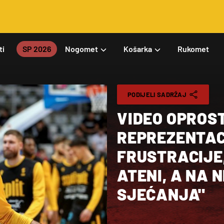
ti
SP 2026
Nogomet
Košarka
Rukomet
PODIJELI SADRŽAJ
VIDEO OPROST
REPREZENTAC
FRUSTRACIJE,
ATENI, A NA 
SJEĆANJA"