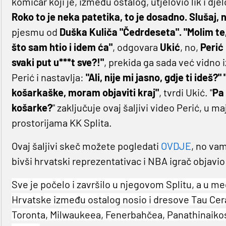
komičar koji je, između ostalog, utjelovio lik i dj
Roko to je neka patetika, to je dosadno. Slušaj,
pjesmu od
Duška Kuliča "Čedrdeseta". "Molim te
što sam htio i idem ća"
, odgovara
Ukić
, no,
Perić
svaki put u***t sve?!"
, prekida ga sada već vidno 
Perić i nastavlja:
"Ali, nije mi jasno, gdje ti ideš?"
košarkaške, moram objaviti kraj"
, tvrdi Ukić. "
Pa 
košarke?
" zaključuje ovaj šaljivi video Perić, u ma
prostorijama KK Splita.
Ovaj šaljivi skeč možete pogledati
OVDJE
, no va
bivši hrvatski reprezentativac i NBA igrač objavio k
Sve je počelo i završilo u njegovom Splitu, a u 
Hrvatske između ostalog nosio i dresove Tau Cer
Toronta, Milwaukeea, Fenerbahčea, Panathinaikosa