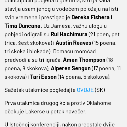
stavlja usamljenog u vodećem položaju na listi
svih vremena i prestigao je
Dereka Fishera i
Tima Duncana
. Uz Jamesa, važnu ulogu u
pobjedi odigrali su
Rui Hachimura
(21 poen, pet
trica, šest skokova) i
Austin Reaves
(15 poena,
tri skoka i blokade). Domaću momčad
predvodila su tri igrača,
Amen Thompson
(18
poena, 8 skokova),
Alperen Sengun
(17 poena, 11
skokova) i
Tari Eason
(14 poena, 5 skokova).
Sažetak utakmice pogledajte
OVDJE
(SK)
Prva utakmica drugog kola protiv Oklahome
očekuje Lakerse u petak navečer.
U Istočnoj konferenciji, nakon preostale dvije