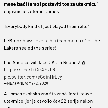
mene izaći tamo i postaviti ton za utakmicu“
,
objasnio je veteran James.
"Everybody kind of just played their role."
LeBron shows love to his teammates after the
Lakers sealed the series!
Los Angeles will face OKC in Round 2 🍿
https://t.co/DfGi6XSxb6
pic.twitter.com/eGotnHrLvy
— NBA (@NBA)
May 2, 2026
A James svakako zna što znači igrati takve
utakmice, jer je osvojio čak 22 serije nakon
odlučujućih pobjeda u gostima, što ga sada