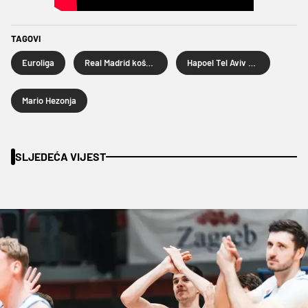
TAGOVI
Euroliga
Real Madrid košarka
Hapoel Tel Aviv košarka
Mario Hezonja
SLJEDEĆA VIJEST