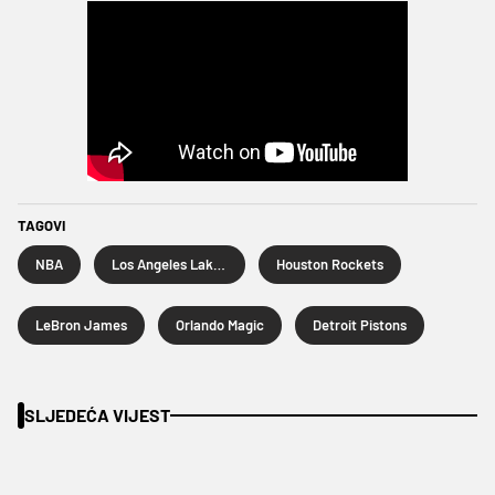
TAGOVI
NBA
Los Angeles Lakers
Houston Rockets
LeBron James
Orlando Magic
Detroit Pistons
SLJEDEĆA VIJEST