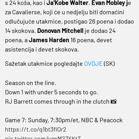
s 24 koša, kao i
Ja'Kobe Walter
.
Evan Mobley j
e
za Cavalierse, koji će u nedjelju biti domaćini
odlučujuće utakmice, postigao 26 poena i dodao
14 skokova.
Donovan Mitchell
je dodao 24
poena, a
James Harden
16 poena, devet
asistencija i devet skokova.
Sažetak utakmice pogledajte
OVDJE
(SK)
Season on the line.
Down 1 with under 5 seconds to go.
RJ Barrett comes through in the clutch 📸
Game 7: Sunday, 7:30pm/et, NBC & Peacock
https://t.co/q1bt3flOr2
pic.twitter.com/vzpM27XKtT