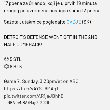
17 poena za Orlando, koji je u prvih 19 minuta
drugog poluvremena postigao samo 12 poena.
Sažetak utakmice pogledajte
OVDJE
(SK)
DETROIT'S DEFENSE WENT OFF IN THE 2ND
HALF COMEBACK!
😤 5 STL
😤 8 BLK
Game 7: Sunday, 3:30pm/et on ABC
https://t.co/vAYSJ9MAqT
pic.twitter.com/AR1jaJBhhB
— NBA (@NBA)
May 2, 2026