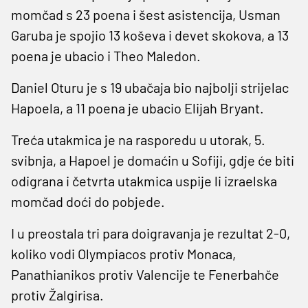
momčad s 23 poena i šest asistencija, Usman
Garuba je spojio 13 koševa i devet skokova, a 13
poena je ubacio i Theo Maledon.
Daniel Oturu je s 19 ubačaja bio najbolji strijelac
Hapoela, a 11 poena je ubacio Elijah Bryant.
Treća utakmica je na rasporedu u utorak, 5.
svibnja, a Hapoel je domaćin u Sofiji, gdje će biti
odigrana i četvrta utakmica uspije li izraelska
momčad doći do pobjede.
I u preostala tri para doigravanja je rezultat 2-0,
koliko vodi Olympiacos protiv Monaca,
Panathianikos protiv Valencije te Fenerbahče
protiv Žalgirisa.