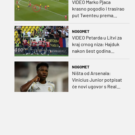
VIDEO Marko Pjaca
krasno pogodio i trasirao
put Twenteu prema
važnoj pobjedi
NOGOMET
VIDEO Petarda u Litvi za
kraj crnog niza: Hajduk
nakon šest godina
pobijedio na europskom
gostovanju
NOGOMET
Ništa od Arsenala:
Vinicius Junior potpisat
će novi ugovor s Real
Madridom