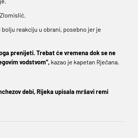
je.
 Zlomislić.
 bolju reakciju u obrani, posebno jer je
oga prenijeti. Trebat će vremena dok se ne
jegovim vodstvom”,
kazao je kapetan Rječana.
anchezov debi, Rijeka upisala mršavi remi