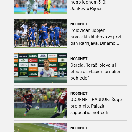
nego jednom 3-0:
Janković Rijeci
projektilom donio slavlje
protiv inferiornijeg
NOGOMET
protivnika
Polovičan uspjeh
hrvatskih klubova za prvi
dan Ramljaka: Dinamo
poražen od Juventusa,
Hajduk bolji od Bologne
NOGOMET
Garcia: "Igrači pjevaju i
plešu u svlačionici nakon
pobjede"
NOGOMET
OCJENE - HAJDUK: Šego
prelomio, Pajaziti
zapečatio, Šotiček
oduševio u predstavi
splitskih 'odlikaša'
NOGOMET