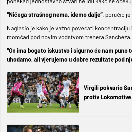
ponekad jednostavno stvari ne idu kako se očeku
“Ničega strašnog nema, idemo dalje”
, poručio je
Naglasio je kako je važno povećati koncentraciju i
momčad pod novim vodstvom trenera Sancheza.
“On ima bogato iskustvo i sigurno će nam puno t
uhodamo, ali vjerujemo u dobre rezultate pod n
Virgili pokvario S
protiv Lokomotive