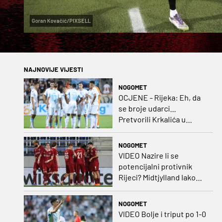
Goran Kovačić/PIXSELL
NAJNOVIJE VIJESTI
NOGOMET
OCJENE - Rijeka: Eh, da
se broje udarci...
Pretvorili Krkalića u
junaka, a izlet na uzvrat u
ozbiljan posao!
NOGOMET
VIDEO Nazire li se
potencijalni protivnik
Rijeci? Midtjylland lako
protiv Iraca za slavlje u
prvoj utakmici
NOGOMET
VIDEO Bolje i triput po 1-0