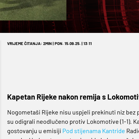
VRIJEME ČITANJA: 2MIN | PON. 15.09.25. | 13:11
Kapetan Rijeke nakon remija s Lokomoti
Nogometaši Rijeke nisu uspjeli prekinuti niz bez
su odigrali neodlučeno protiv Lokomotive (1-1). K
gostovanju u emisiji
Pod stijenama Kantride
Radio