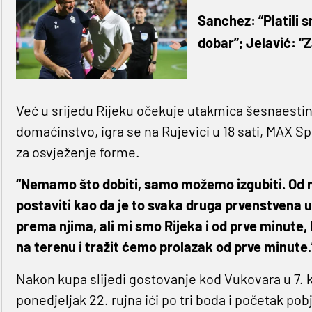
Sanchez: “Platili
dobar”; Jelavić: “Z
Već u srijedu Rijeku očekuje utakmica šesnaestin
domaćinstvo, igra se na Rujevici u 18 sati, MAX Spo
za osvježenje forme.
“Nemamo što dobiti, samo možemo izgubiti. Od
postaviti kao da je to svaka druga prvenstvena 
prema njima, ali mi smo Rijeka i od prve minute, b
na terenu i tražit ćemo prolazak od prve minute.
Nakon kupa slijedi gostovanje kod Vukovara u 7. 
ponedjeljak 22. rujna ići po tri boda i početak po