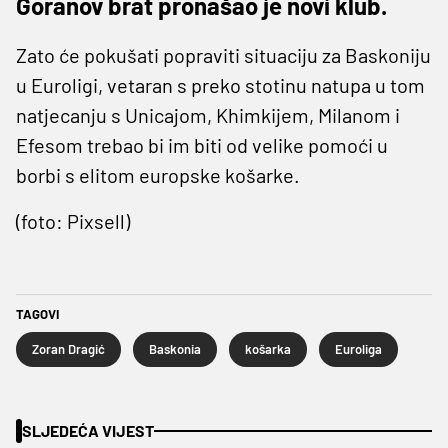
Goranov brat pronašao je novi klub.
Zato će pokušati popraviti situaciju za Baskoniju
u Euroligi, vetaran s preko stotinu natupa u tom
natjecanju s Unicajom, Khimkijem, Milanom i
Efesom trebao bi im biti od velike pomoći u
borbi s elitom europske košarke.
(foto: Pixsell)
TAGOVI
Zoran Dragić
Baskonia
košarka
Euroliga
SLJEDEĆA VIJEST