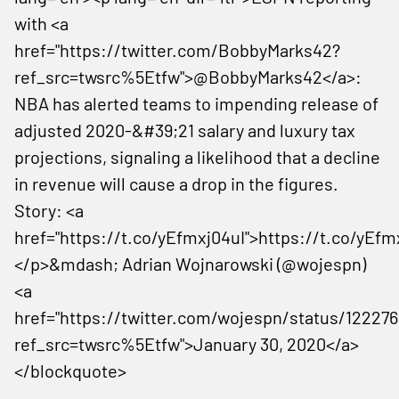
with <a
href="https://twitter.com/BobbyMarks42?
ref_src=twsrc%5Etfw">@BobbyMarks42</a>:
NBA has alerted teams to impending release of
adjusted 2020-&#39;21 salary and luxury tax
projections, signaling a likelihood that a decline
in revenue will cause a drop in the figures.
Story: <a
href="https://t.co/yEfmxj04uI">https://t.co/yEfm
</p>&mdash; Adrian Wojnarowski (@wojespn)
<a
href="https://twitter.com/wojespn/status/12227
ref_src=twsrc%5Etfw">January 30, 2020</a>
</blockquote>