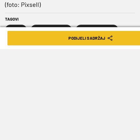
(foto: Pixsell)
TAGOVI
igokea
Cedevita Olimpija
KK Cedevita Olimpija Ljubljana
PODIJELI SADRŽAJ
Dominic Artis
SLJEDEĆA VIJEST
PONOSNI PARTNER KLUBOVA