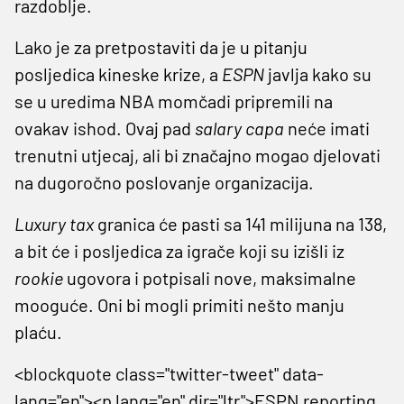
razdoblje.
Lako je za pretpostaviti da je u pitanju
posljedica kineske krize, a
ESPN
javlja kako su
se u uredima NBA momčadi pripremili na
ovakav ishod. Ovaj pad
salary capa
neće imati
trenutni utjecaj, ali bi značajno mogao djelovati
na dugoročno poslovanje organizacija.
Luxury tax
granica će pasti sa 141 milijuna na 138,
a bit će i posljedica za igrače koji su izišli iz
rookie
ugovora i potpisali nove, maksimalne
mooguće. Oni bi mogli primiti nešto manju
plaću.
<blockquote class="twitter-tweet" data-
lang="en"><p lang="en" dir="ltr">ESPN reporting