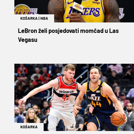
KOŠARKA
|
NBA
LeBron želi posjedovati momčad u Las
Vegasu
KOŠARKA