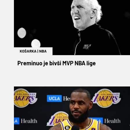
KOŠARKA
|
NBA
Preminuo je bivši MVP NBA lige