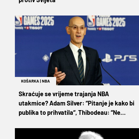
KOŠARKA
|
NBA
Skraćuje se vrijeme trajanja NBA
utakmice? Adam Silver: “Pitanje je kako bi
publika to prihvatila“, Thibodeau: “Ne
vidim razlog za promjenu“