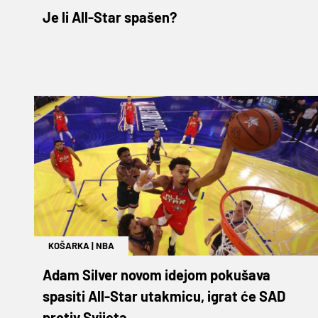
Je li All-Star spašen?
KOŠARKA
|
NBA
Adam Silver novom idejom pokušava
spasiti All-Star utakmicu, igrat će SAD
protiv Svijeta