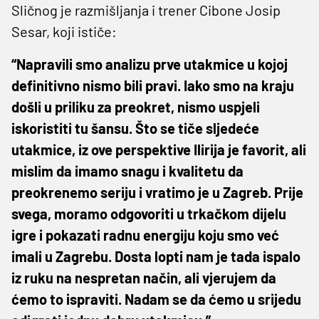
Sličnog je razmišljanja i trener Cibone Josip
Sesar, koji ističe:
“Napravili smo analizu prve utakmice u kojoj
definitivno nismo bili pravi. Iako smo na kraju
došli u priliku za preokret, nismo uspjeli
iskoristiti tu šansu. Što se tiče sljedeće
utakmice, iz ove perspektive Ilirija je favorit, ali
mislim da imamo snagu i kvalitetu da
preokrenemo seriju i vratimo je u Zagreb. Prije
svega, moramo odgovoriti u trkačkom dijelu
igre i pokazati radnu energiju koju smo već
imali u Zagrebu. Dosta lopti nam je tada ispalo
iz ruku na nespretan način, ali vjerujem da
ćemo to ispraviti. Nadam se da ćemo u srijedu