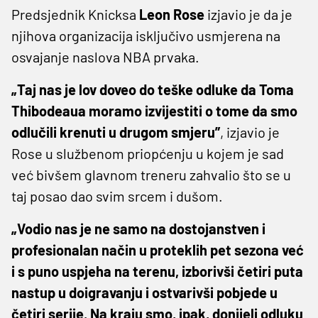
Predsjednik Knicksa
Leon Rose
izjavio je da je
njihova organizacija isključivo usmjerena na
osvajanje naslova NBA prvaka.
„Taj nas je lov doveo do teške odluke da Toma
Thibodeaua moramo izvijestiti o tome da smo
odlučili krenuti u drugom smjeru”
, izjavio je
Rose u službenom priopćenju u kojem je sad
već bivšem glavnom treneru zahvalio što se u
taj posao dao svim srcem i dušom.
„Vodio nas je ne samo na dostojanstven i
profesionalan način u proteklih pet sezona već
i s puno uspjeha na terenu, izborivši četiri puta
nastup u doigravanju i ostvarivši pobjede u
četiri serije. Na kraju smo, ipak, donijeli odluku