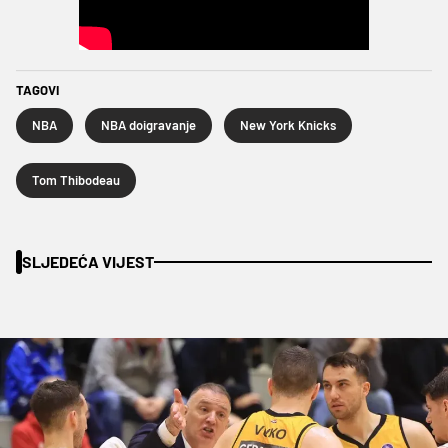
TAGOVI
NBA
NBA doigravanje
New York Knicks
Tom Thibodeau
SLJEDEĆA VIJEST