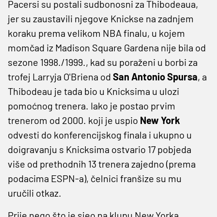
Pacersi su postali sudbonosni za Thibodeaua,
jer su zaustavili njegove Knickse na zadnjem
koraku prema velikom NBA finalu, u kojem
momčad iz Madison Square Gardena nije bila od
sezone 1998./1999., kad su poraženi u borbi za
trofej Larryja O'Briena od
San Antonio Spursa
, a
Thibodeau je tada bio u Knicksima u ulozi
pomoćnog trenera. Iako je postao prvim
trenerom od 2000. koji je uspio
New York
odvesti do konferencijskog finala i ukupno u
doigravanju s Knicksima ostvario 17 pobjeda
više od prethodnih 13 trenera zajedno (prema
podacima ESPN-a), čelnici franšize su mu
uručili otkaz.
Prije nego što je sjeo na klupu New Yorka,