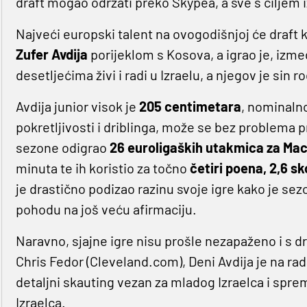
draft mogao održati preko Skypea, a sve s ciljem i
Najveći europski talent na ovogodišnjoj će draft kl
Zufer Avdija
porijeklom s Kosova, a igrao je, izme
desetljećima živi i radi u Izraelu, a njegov je sin
Avdija junior visok je
205 centimetara
, nominalno
pokretljivosti i driblinga, može se bez problema p
sezone odigrao
26 euroligaških utakmica za Ma
minuta te ih koristio za točno
četiri poena, 2,6 sk
je drastično podizao razinu svoje igre kako je sezo
pohodu na još veću afirmaciju.
Naravno, sjajne igre nisu prošle nezapaženo i s 
Chris Fedor (Cleveland.com), Deni Avdija je na ra
detaljni skauting vezan za mladog Izraelca i spremn
Izraelca.