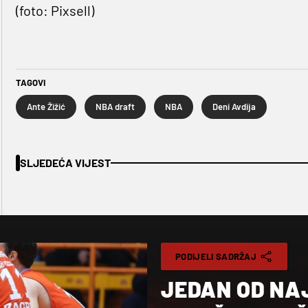
(foto: Pixsell)
TAGOVI
Ante Žižić
NBA draft
NBA
Deni Avdija
SLJEDEĆA VIJEST
PODIJELI SADRŽAJ
JEDAN OD NA