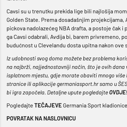
Cavsi su u trenutku prekida lige bili najlošija mo
Golden State. Prema dosadašnjim projekcijama, Av
pickova nadolazećeg NBA drafta, a postoje čak i p
ga Cavsi odabrali, Avdija bi, barem privremeno, 
budućnost u Clevelandu dosta upitna nakon ove
Iz udobnosti svog doma možete bez problema koris
na najbrži, najjednostavniji način, što je ovih dana 
isplatnom mjestu, gdje morate obaviti mnogo više k
stranice ili aplikacije germaniasport.hr samo u ŠE
bi igra započela. Detaljne upute pogledajte
OVDJE
Pogledajte
TEČAJEVE
Germania Sport kladionice
POVRATAK NA NASLOVNICU