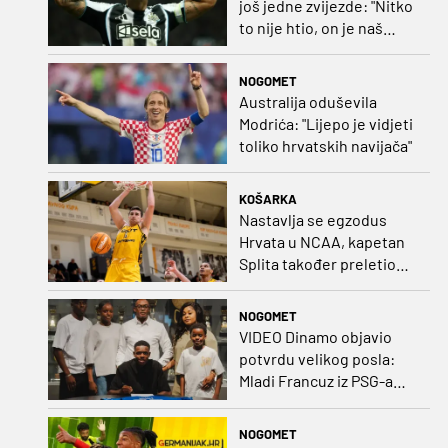
još jedne zvijezde: "Nitko
to nije htio, on je naš
kapetan"
NOGOMET
Australija oduševila
Modrića: "Lijepo je vidjeti
toliko hrvatskih navijača"
KOŠARKA
Nastavlja se egzodus
Hrvata u NCAA, kapetan
Splita također preletio
Atlantik
NOGOMET
VIDEO Dinamo objavio
potvrdu velikog posla:
Mladi Francuz iz PSG-a
zadužio dres Plavih!
NOGOMET