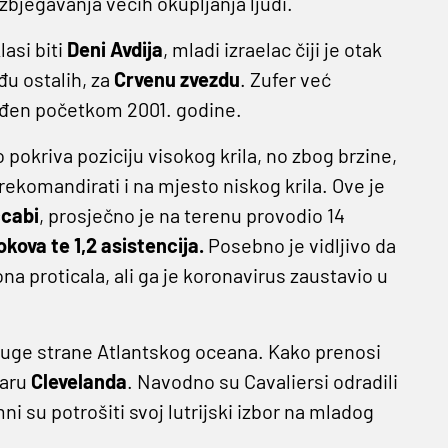
zbjegavanja većih okupljanja ljudi.
asi biti
Deni Avdija
, mladi izraelac čiji je otak
đu ostalih, za
Crvenu zvezdu
. Zufer već
 rođen početkom 2001. godine.
 pokriva poziciju visokog krila, no zbog brzine,
rekomandirati i na mjesto niskog krila. Ove je
ccabi
, prosječno je na terenu provodio 14
okova te 1,2 asistencija.
Posebno je vidljivo da
na proticala, ali ga je koronavirus zaustavio u
druge strane Atlantskog oceana. Kako prenosi
daru
Clevelanda
. Navodno su Cavaliersi odradili
i su potrošiti svoj lutrijski izbor na mladog