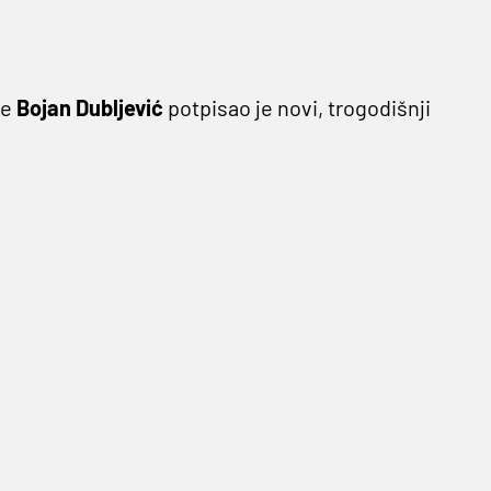
je
Bojan Dubljević
potpisao je novi, trogodišnji
udionik Eurolige te trenutni osvajač Eurokupa
23, a uključena je opcija za još jednu godinu.
i li ovaj produženi ugovor do kraja,
stočne španjolske obale. S njom je osvojio
m ACB lige 2017. kada je bio i proglašen za
r="ltr">Bojan Dubljevic, extended contract with
club in 2012! Unique! <a