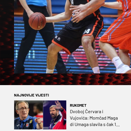
NAJNOVIJE VIJESTI
RUKOMET
Dvoboj Červara i
Vujovića: Momčad Maga
di Umaga slavila s čak 12
golova razlike