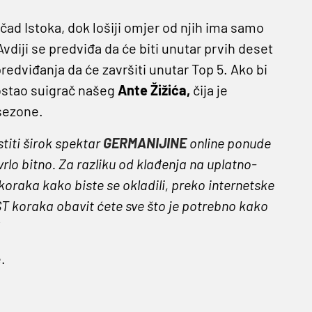
mčad Istoka, dok lošiji omjer od njih ima samo
diji se predviđa da će biti unutar prvih deset
redviđanja da će završiti unutar Top 5. Ako bi
postao suigrač našeg
Ante Žižića,
čija je
 sezone.
titi širok spektar
GERMANIJINE
online ponude
vrlo bitno. Za razliku od klađenja na uplatno-
oraka kako biste se okladili, preko internetske
ST koraka obavit ćete sve što je potrebno kako
!
.