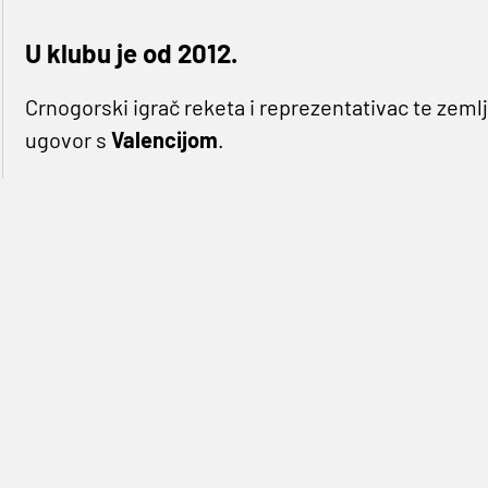
U klubu je od 2012.
Crnogorski igrač reketa i reprezentativac te zeml
ugovor s
Valencijom
.
205 centimetara visoki igrač rodom iz Nikšića i s
dosegli su dogovor i produžili suradnju do ljeta 20
Ove je sezone postao kapetanom momčadi, a odrad
kompletirat će 11-godišnju vjernost momčadi sa i
naslove u Eurokupu 2014. i 2019. te postao prvako
MVP-a finala.
<blockquote class="twitter-tweet"><p lang="en" di
Valencia basket for next 3 seasons! He joined the 
href="https://twitter.com/hashtag/BeoBasket?