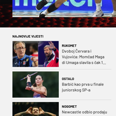
NAJNOVIJE VIJESTI
RUKOMET
Dvoboj Červara i
Vujovića: Momčad Maga
di Umaga slavila s čak 12
golova razlike
OSTALO
Barbić kao prva u finale
juniorskog SP-a
NOGOMET
Newcastle odbio prodaju