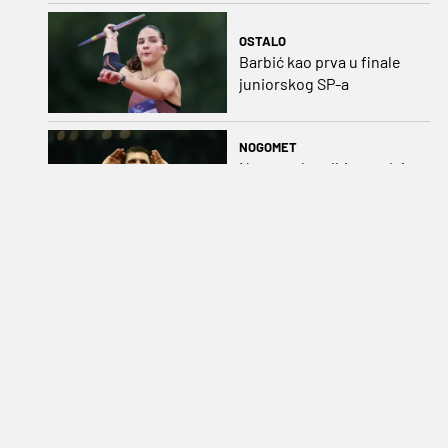
OSTALO
Barbić kao prva u finale
juniorskog SP-a
NOGOMET
Newcastle odbio prodaju
još jedne zvijezde: "Nitko
to nije htio, on je naš
kapetan"
NOGOMET
Australija oduševila
Modrića: "Lijepo je vidjeti
toliko hrvatskih navijača"
KOŠARKA
Nastavlja se egzodus
Hrvata u NCAA, kapetan
Splita također preletio