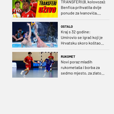
TRANSFERI (8. kolovoza):
Benfica prihvatila dvije
ponude za Ivanovića,
Vukovar doveo
Marokanca
OSTALO
Kraj s 32 godine:
Umirovio se igrač koji je
Hrvatsku skoro koštao
svjetskog zlata
RUKOMET
Novi poraz mladih
rukometaša i borba za
sedmo mjesto, za zlato
se bore Slovenci i
Nijemci