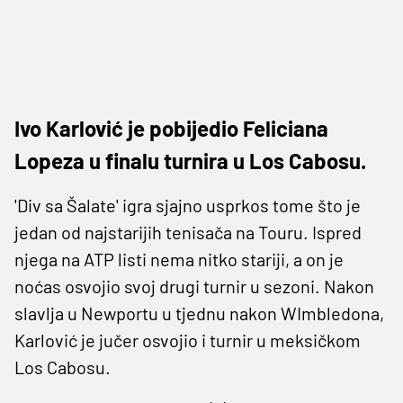
Ivo Karlović je pobijedio Feliciana
Lopeza u finalu turnira u Los Cabosu.
'Div sa Šalate' igra sjajno usprkos tome što je
jedan od najstarijih tenisača na Touru. Ispred
njega na ATP listi nema nitko stariji, a on je
noćas osvojio svoj drugi turnir u sezoni. Nakon
slavlja u Newportu u tjednu nakon WImbledona,
Karlović je jučer osvojio i turnir u meksičkom
Los Cabosu.