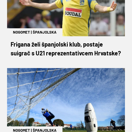
NOGOMET
|
ŠPANJOLSKA
Frigana želi španjolski klub, postaje
suigrač s U21 reprezentativcem Hrvatske?
NOGOMET
|
ŠPANJOLSKA