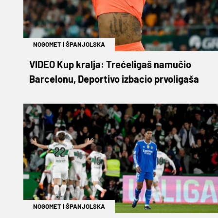
NOGOMET
|
ŠPANJOLSKA
VIDEO Kup kralja: Trećeligaš namučio
Barcelonu, Deportivo izbacio prvoligaša
NOGOMET
|
ŠPANJOLSKA