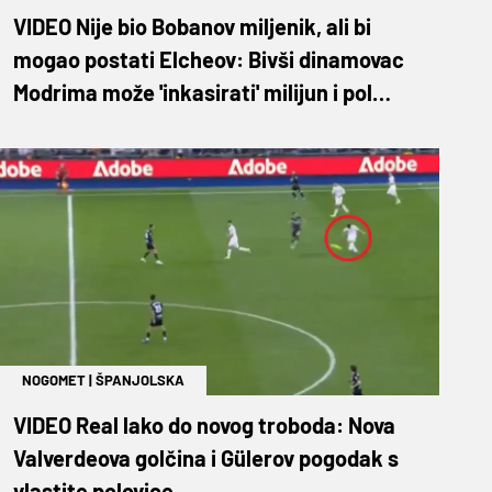
VIDEO Nije bio Bobanov miljenik, ali bi
mogao postati Elcheov: Bivši dinamovac
Modrima može 'inkasirati' milijun i pol
eura!
NOGOMET
|
ŠPANJOLSKA
VIDEO Real lako do novog troboda: Nova
Valverdeova golčina i Gülerov pogodak s
vlastite polovice