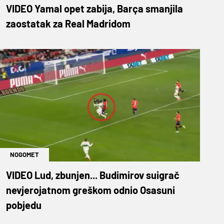
VIDEO Yamal opet zabija, Barça smanjila
zaostatak za Real Madridom
NOGOMET
VIDEO Lud, zbunjen... Budimirov suigrač
nevjerojatnom greškom odnio Osasuni
pobjedu