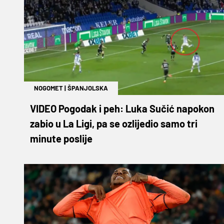
NOGOMET
|
ŠPANJOLSKA
VIDEO Pogodak i peh: Luka Sučić napokon
zabio u La Ligi, pa se ozlijedio samo tri
minute poslije