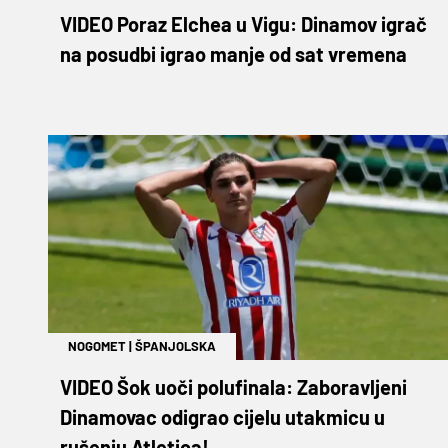
VIDEO Poraz Elchea u Vigu: Dinamov igrač
na posudbi igrao manje od sat vremena
NOGOMET
|
ŠPANJOLSKA
VIDEO Šok uoči polufinala: Zaboravljeni
Dinamovac odigrao cijelu utakmicu u
rušenju Atletica!