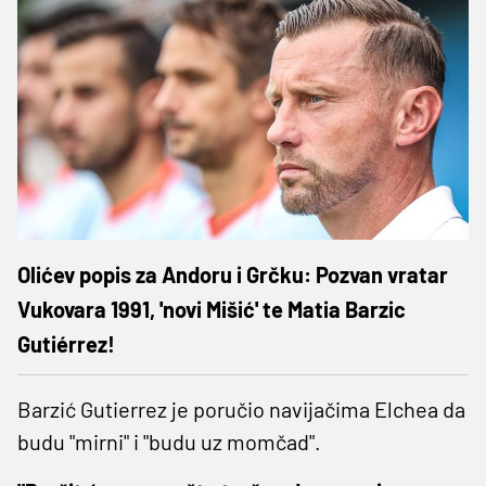
Olićev popis za Andoru i Grčku: Pozvan vratar
Vukovara 1991, 'novi Mišić' te Matia Barzic
Gutiérrez!
Barzić Gutierrez je poručio navijačima Elchea da
budu "mirni" i "budu uz momčad".