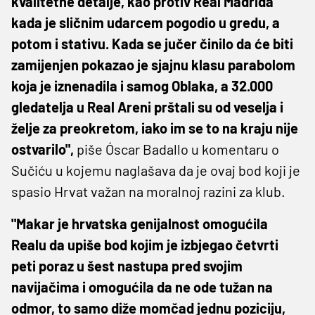
kvalitetne detalje, kao protiv Real Madrida
kada je sličnim udarcem pogodio u gredu, a
potom i stativu. Kada se jučer činilo da će biti
zamijenjen pokazao je sjajnu klasu parabolom
koja je iznenadila i samog Oblaka, a 32.000
gledatelja u Real Areni prštali su od veselja i
želje za preokretom, iako im se to na kraju nije
ostvarilo",
piše Óscar Badallo u komentaru o
Sučiću u kojemu naglašava da je ovaj bod koji je
spasio Hrvat važan na moralnoj razini za klub.
"Makar je hrvatska genijalnost omogućila
Realu da upiše bod kojim je izbjegao četvrti
peti poraz u šest nastupa pred svojim
navijačima i omogućila da ne ode tužan na
odmor, to samo diže momčad jednu poziciju,