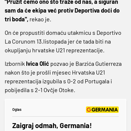
"Pružit ćemo ono što traže od nas, a siguran
sam da će ekipa već protiv Deportiva doći do
tri boda",
rekao je.
On će propustiti domaću utakmicu s Deportivo
La Corunom 13.listopada jer će tada biti na
okupljanju hrvatske U21 reprezentacije.
Izbornik
Ivica Olić
pozvao je Barzića Gutierreza
nakon što je prošli mjesec Hrvatska U21
reprezentacija izgubila s 0-2 od Portugala i
pobijedila s 2-1 Ovčje Otoke.
Oglas
Zaigraj odmah, Germania!