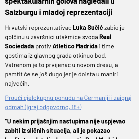
spektakularnih golova nagledali u
Salzburgu i mladoj reprezentaciji
Hrvatski reprezentativac
Luka Sučić
zabio je
golčinu u završnici utakmice svoga
Real
Sociedada
protiv
Atletico Madrida
i time
gostima iz glavnog grada otkinuo bod.
Vatrenom je to prvijenac u novom dresu, a
pamtit će se još dugo jer je doista u maniri
najvećih.
Prouči cjelokupnu ponudu na Germaniji i zaigraj
odmah (Igraj odgovorno, 18+)
"U nekim prijašnjim nastupima nije uspjevao
zabiti iz sličnih situacija, ali je pokazao