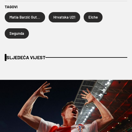
TAGOVI
Matia Barzić Gutierrez
Hrvatska U21
Elche
Segunda
SLJEDEĆA VIJEST