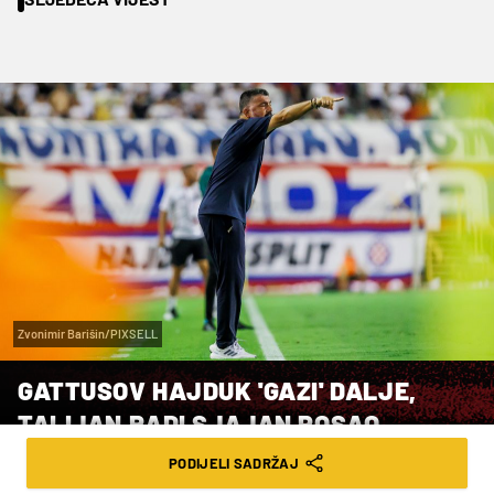
Zvonimir Barišin/PIXSELL
GATTUSOV HAJDUK 'GAZI' DALJE,
TALIJAN RADI SJAJAN POSAO
PODIJELI SADRŽAJ