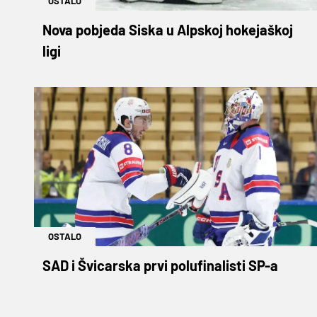
OSTALO
Nova pobjeda Siska u Alpskoj hokejaškoj
ligi
OSTALO
SAD i Švicarska prvi polufinalisti SP-a