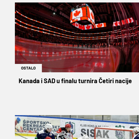
OSTALO
Kanada i SAD u finalu turnira Četiri nacije