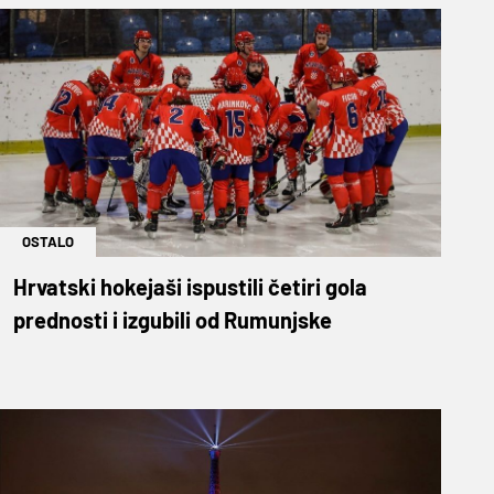
OSTALO
Hrvatski hokejaši ispustili četiri gola
prednosti i izgubili od Rumunjske