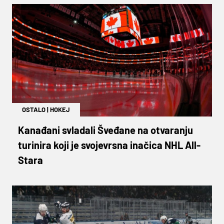
OSTALO
|
HOKEJ
Kanađani svladali Šveđane na otvaranju
turinira koji je svojevrsna inačica NHL All-
Stara