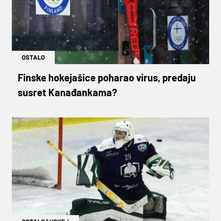
OSTALO
Finske hokejašice poharao virus, predaju
susret Kanađankama?