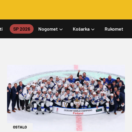
ti
SP 2026
Nogomet
Košarka
Rukomet
OSTALO