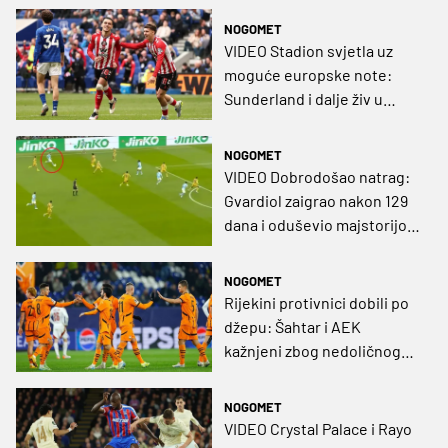
NOGOMET
VIDEO Stadion svjetla uz
moguće europske note:
Sunderland i dalje živ u
borbi za kontinentalna
natjecanja
NOGOMET
VIDEO Dobrodošao natrag:
Gvardiol zaigrao nakon 129
dana i oduševio majstorijom
kod drugog gola Cityja
NOGOMET
Rijekini protivnici dobili po
džepu: Šahtar i AEK
kažnjeni zbog nedoličnog
ponašanja navijača
NOGOMET
VIDEO Crystal Palace i Rayo