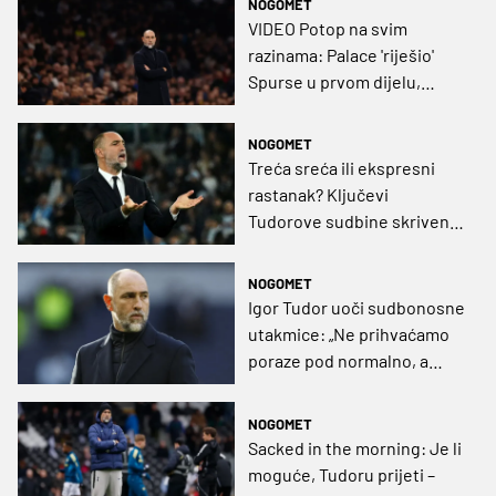
NOGOMET
VIDEO Potop na svim
razinama: Palace 'riješio'
Spurse u prvom dijelu,
navijači u poluvremenu
napustili stadion!
NOGOMET
Treća sreća ili ekspresni
rastanak? Ključevi
Tudorove sudbine skriveni
su u 'Kristalnoj palači'
NOGOMET
Igor Tudor uoči sudbonosne
utakmice: „Ne prihvaćamo
poraze pod normalno, a
svima u klubu je jasna
situacija”
NOGOMET
Sacked in the morning: Je li
moguće, Tudoru prijeti –