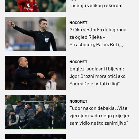
rušenju velikog rekorda!
NOGOMET
Grčka šestorka delegirana
za ogled Rijeka –
Strasbourg, Pajač, Bel i
Bebek u Engleskoj
NOGOMET
Englezi suglasni i bijesni:
„Igor Grozni mora otići ako
Spursi žele ostati u ligi“
NOGOMET
Tudor nakon debakla: „Više
vjerujem sada nego prije jer
sam vidio nešto zanimljivo“