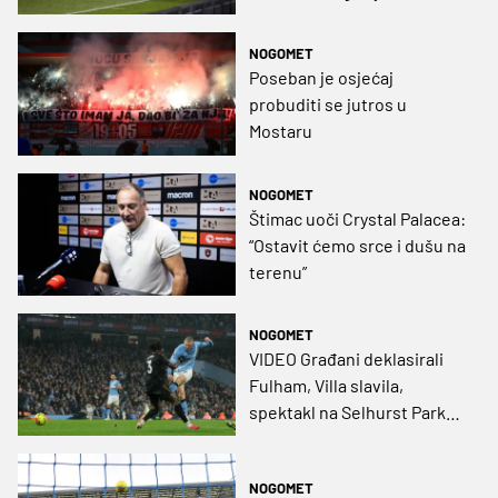
Palacea
NOGOMET
Poseban je osjećaj
probuditi se jutros u
Mostaru
NOGOMET
Štimac uoči Crystal Palacea:
“Ostavit ćemo srce i dušu na
terenu”
NOGOMET
VIDEO Građani deklasirali
Fulham, Villa slavila,
spektakl na Selhurst Parku
pripao Burnleyju
NOGOMET