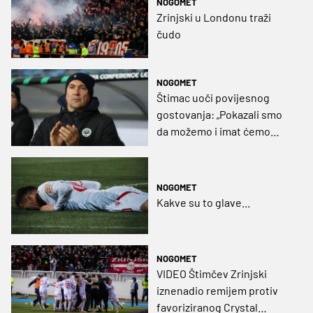
NOGOMET
Zrinjski u Londonu traži
čudo
NOGOMET
Štimac uoči povijesnog
gostovanja: „Pokazali smo
da možemo i imat ćemo
svoje prilike u Londonu“
NOGOMET
Kakve su to glave...
NOGOMET
VIDEO Štimčev Zrinjski
iznenadio remijem protiv
favoriziranog Crystal