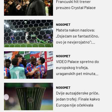
Francuski hit trener
preuzeo Crystal Palace
NOGOMET
Mateta nakon naslova:
„Osjećam se fantastično,
ovo je nevjerojatno”;
Batalla: „Izgubljeno finale
boli cijeli život”
NOGOMET
VIDEO Palace spretno do
europskog trofeja,
uraganskih pet minuta
odlučilo finale
NOGOMET
Dvije autsajderske priče,
jedan trofej: Finale kakvo
Europa nije očekivala