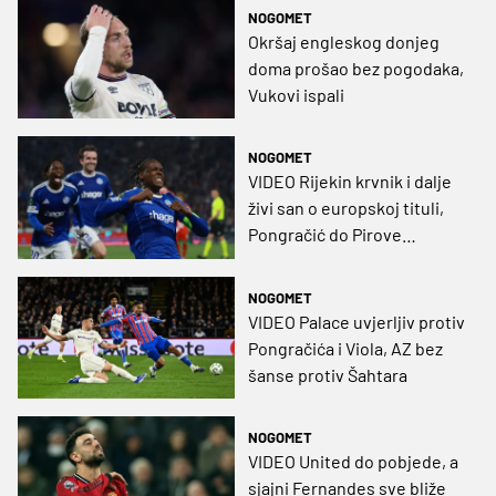
svoje za Liverpool!
NOGOMET
Okršaj engleskog donjeg
doma prošao bez pogodaka,
Vukovi ispali
NOGOMET
VIDEO Rijekin krvnik i dalje
živi san o europskoj tituli,
Pongračić do Pirove
pobjede nad Sosinim
Palaceom
NOGOMET
VIDEO Palace uvjerljiv protiv
Pongračića i Viola, AZ bez
šanse protiv Šahtara
NOGOMET
VIDEO United do pobjede, a
sjajni Fernandes sve bliže