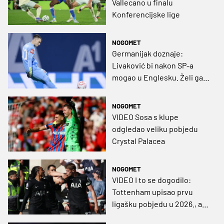
Vallecano u finalu
Konferencijske lige
NOGOMET
Germanijak doznaje:
Livaković bi nakon SP-a
mogao u Englesku. Želi ga
polufinalist KL-a!
NOGOMET
VIDEO Sosa s klupe
odgledao veliku pobjedu
Crystal Palacea
NOGOMET
VIDEO I to se dogodilo:
Tottenham upisao prvu
ligašku pobjedu u 2026., a
Salah je možda odigrao