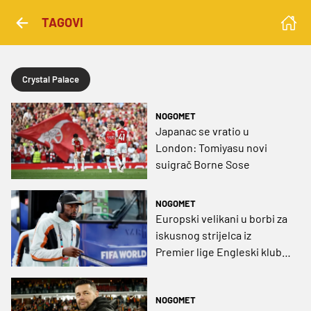
TAGOVI
Crystal Palace
NOGOMET
Japanac se vratio u
London: Tomiyasu novi
suigrač Borne Sose
NOGOMET
Europski velikani u borbi za
iskusnog strijelca iz
Premier lige Engleski klub
odredio cijenu i otvorio
vrata transferu
NOGOMET