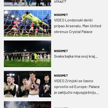
otkaz!?
NOGOMET
VIDEO Londonski derbi
pripao Arsenalu, Man United
okrenuo Crystal Palace
NOGOMET
Svaka bajka ima svoj kraj...
NOGOMET
VIDEO Zrinjski se časno
oprostio od Europe: Palace
je zaključio najuspješniju
sezonu Plemića