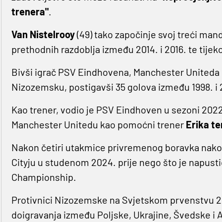
trenera"
.
Van Nistelrooy
(49) tako započinje svoj treći ma
prethodnih razdoblja između 2014. i 2016. te tije
Bivši igrač PSV Eindhovena, Manchester Uniteda i
Nizozemsku, postigavši ​​35 golova između 1998. i 
Kao trener, vodio je PSV Eindhoven u sezoni 2022.
Manchester Unitedu kao pomoćni trener
Erika t
Nakon četiri utakmice privremenog boravka nak
Cityju u studenom 2024. prije nego što je napusti
Championship.
Protivnici Nizozemske na Svjetskom prvenstvu 20
doigravanja između Poljske, Ukrajine, Švedske i A