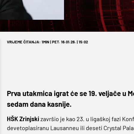
VRIJEME ČITANJA: 1MIN | PET. 16.01.26. | 15:02
Prva utakmica igrat će se 19. veljače u M
sedam dana kasnije.
HŠK Zrinjski
završio je kao 23. u ligaškoj fazi Kon
devetoplasiranu Lausanneu ili deseti Crystal Pala