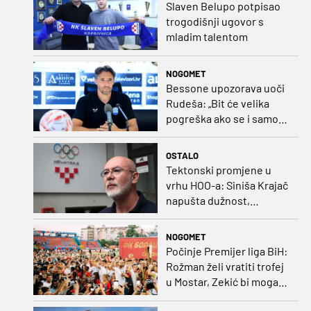
Slaven Belupo potpisao
trogodišnji ugovor s
mladim talentom
NOGOMET
Bessone upozorava uoči
Rudeša: „Bit će velika
pogreška ako se i samo
malo opustimo“
OSTALO
Tektonski promjene u
vrhu HOO-a: Siniša Krajač
napušta dužnost,
razriješeno i svih osam
direktora
NOGOMET
Počinje Premijer liga BiH:
Rožman želi vratiti trofej
u Mostar, Zekić bi mogao
biti iznenađenje