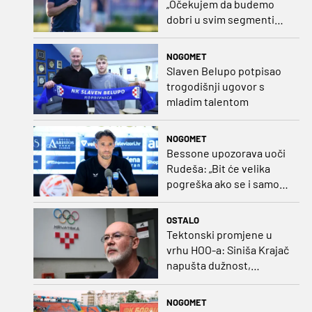
„Očekujem da budemo
dobri u svim segmentima
igre i pobjedu“
NOGOMET
Slaven Belupo potpisao
trogodišnji ugovor s
mladim talentom
NOGOMET
Bessone upozorava uoči
Rudeša: „Bit će velika
pogreška ako se i samo
malo opustimo“
OSTALO
Tektonski promjene u
vrhu HOO-a: Siniša Krajač
napušta dužnost,
razriješeno i svih osam
direktora
NOGOMET