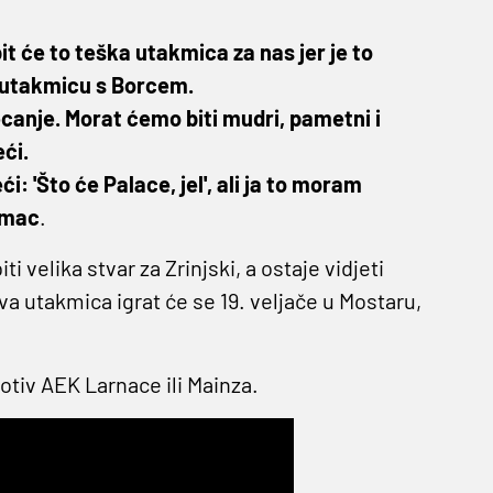
bit će to teška utakmica za nas jer je to
i utakmicu s Borcem.
canje. Morat ćemo biti mudri, pametni i
ći.
: 'Što će Palace, jel', ali ja to moram
imac
.
i velika stvar za Zrinjski, a ostaje vidjeti
a utakmica igrat će se 19. veljače u Mostaru,
rotiv AEK Larnace ili Mainza.