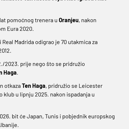
ndat pomoćnog trenera u
Oranjeu
, nakon
kom Eura 2020.
 Real Madrida odigrao je 70 utakmica za
2012.
/2023. prije nego što se pridružio
en Haga
.
on otkaza
Ten Haga
, pridružio se Leicester
o klub u lipnju 2025. nakon ispadanja u
26. bit će Japan, Tunis i pobjednik europskog
lbanije.