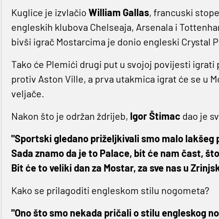
Kuglice je izvlačio
William Gallas
, francuski stope
engleskih klubova Chelseaja, Arsenala i Tottenh
bivši igrač Mostarcima je donio engleski Crystal P
Tako će Plemići drugi put u svojoj povijesti igrati 
protiv Aston Ville, a prva utakmica igrat će se u M
veljače.
Nakon što je održan ždrijeb,
Igor Štimac
dao je sv
"Sportski gledano priželjkivali smo malo lakšeg pr
Sada znamo da je to Palace, bit će nam čast, što 
Bit će to veliki dan za Mostar, za sve nas u Zrinj
Kako se prilagoditi engleskom stilu nogometa?
"Ono što smo nekada pričali o stilu engleskog n