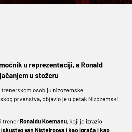
oćnik u reprezentaciji, a Ronald
jačanjem u stožeru
se trenerskom osoblju nizozemske
etskog prvenstva, objavio je u petak Nizozemski
i trener
Ronaldu Koemanu
, koji je izrazio
 iskustvo van Nistelrooya i kao igrača i kao