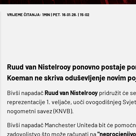
VRIJEME ČITANJA: 1MIN | PET. 16.01.26. | 15:02
Ruud van Nistelrooy ponovno postaje pom
Koeman ne skriva oduševljenje novim po
Bivši napadač
Ruud van Nistelrooy
pridružit će 
reprezentacije 1. veljače, uoči ovogodišnjeg Svj
nogometni savez (KNVB).
Bivši napadač Manchester Uniteda bit će pomoćn
zadovoljstvo što može računati na
"neprocjenjivo