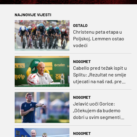
NAJNOVIJE VIJESTI
OSTALO
Christenu peta etapa u
Poljskoj, Lemmen ostao
vodeći
NOGOMET
Cabello pred težak ispit u
Splitu: „Rezultat ne smije
utjecati na naš rad, pred
nama je dugo prvenstvo“
NOGOMET
Jelavić uoči Gorice:
„Očekujem da budemo
dobri u svim segmentima
igre i pobjedu“
NOGOMET