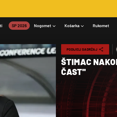
ti
SP 2026
Nogomet
Košarka
Rukomet
PODIJELI SADRŽAJ
ŠTIMAC NAKON
ČAST''