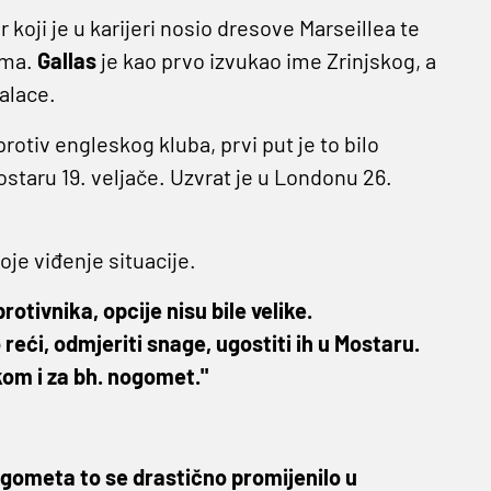
r koji je u karijeri nosio dresove Marseillea te
ama.
Gallas
je kao prvo izvukao ime Zrinjskog, a
alace.
protiv engleskog kluba, prvi put je to bilo
ostaru 19. veljače. Uzvrat je u Londonu 26.
oje viđenje situacije.
otivnika, opcije nisu bile velike.
reći, odmjeriti snage, ugostiti ih u Mostaru.
skom i za bh. nogomet."
ogometa to se drastično promijenilo u