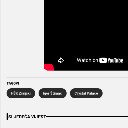
TAGOVI
HŠK Zrinjski
Igor Štimac
Crystal Palace
SLJEDEĆA VIJEST