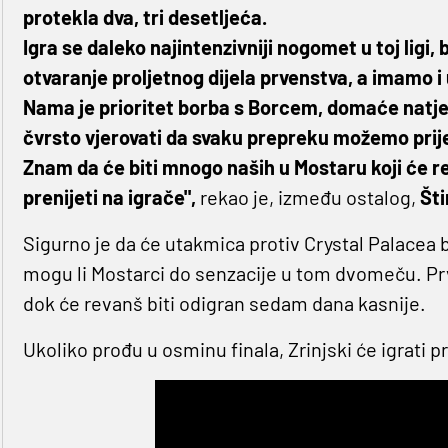
protekla dva, tri desetljeća.
Igra se daleko najintenzivniji nogomet u toj ligi, 
otvaranje proljetnog dijela prvenstva, a imamo 
Nama je prioritet borba s Borcem, domaće natje
čvrsto vjerovati da svaku prepreku možemo prije
Znam da će biti mnogo naših u Mostaru koji će reći
prenijeti na igrače",
rekao je, između ostalog,
Št
Sigurno je da će utakmica protiv Crystal Palacea bit
mogu li Mostarci do senzacije u tom dvomeču. Prv
dok će revanš biti odigran sedam dana kasnije.
Ukoliko prođu u osminu finala, Zrinjski će igrati p