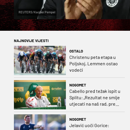
REUTERS/Kacper Pempel
NAJNOVIJE VIJESTI
OSTALO
Christenu peta etapa u
Poljskoj, Lemmen ostao
vodeći
NOGOMET
Cabello pred težak ispit u
Splitu: „Rezultat ne smije
utjecati na naš rad, pred
nama je dugo prvenstvo“
NOGOMET
Jelavić uoči Gorice: