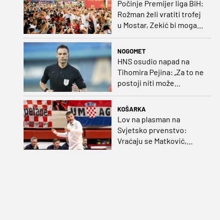
Počinje Premijer liga BiH:
Rožman želi vratiti trofej
u Mostar, Zekić bi mogao
biti iznenađenje
NOGOMET
HNS osudio napad na
Tihomira Pejina: „Za to ne
postoji niti može
postojati opravdanje”
KOŠARKA
Lov na plasman na
Svjetsko prvenstvo:
Vraćaju se Matković,
Nakić i Drežnjak