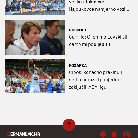
veliku utakmicu:
Hajdukovce namjerno vozili
oko čitavog grada?
NOGOMET
Carrillo: Cijenimo Levski ali
ćemo mi pobijediti!
KOŠARKA
Cibosi konačno prekinuli
seriju poraza i pobjedom
zaključili ABA ligu