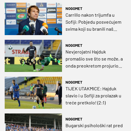
NOGOMET
Carrillo nakon trijumfa u
Sofiji: Pobjedu posvećujem
svima koji su branili naš
Split!
NOGOMET
Nevjerojatni Hajduk
promašio sve što se može, a
onda preokretom projurio u
treće pretkolo! (VIDEO)
NOGOMET
TIJEK UTAKMICE: Hajduk
slavio i u Sofiji za prolazak u
treće pretkolo! (2:1)
NOGOMET
Bugarski psihološki rat pred