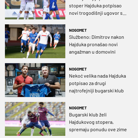
stoper Hajduka potpisao
novi trogodišnji ugovor s
bugarskim velikanom
NOGOMET
Službeno: Dimitrov nakon
Hajduka pronašao novi
angažman u domovini
NOGOMET
Nekoć velika nada Hajduka
potpisao za drugi
najtrofejniji bugarski klub
NOGOMET
Bugarski klub želi
Hajdukovog stopera,
spremaju ponudu ove zime