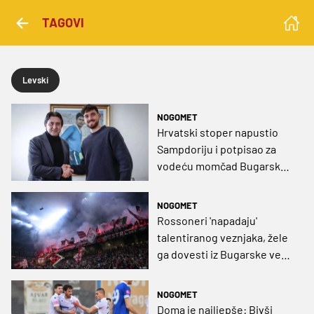
TAGOVI
Levski
NOGOMET
Hrvatski stoper napustio
Sampdoriju i potpisao za
vodeću momčad Bugarske,
Ludogorecu bježe čak
sedam bodova
NOGOMET
Rossoneri 'napadaju'
talentiranog veznjaka, žele
ga dovesti iz Bugarske već
ove zime
NOGOMET
Doma je najljepše: Bivši