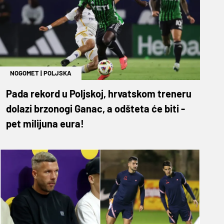
NOGOMET
|
POLJSKA
Pada rekord u Poljskoj, hrvatskom treneru
dolazi brzonogi Ganac, a odšteta će biti -
pet milijuna eura!