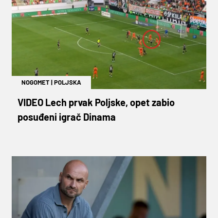
NOGOMET
|
POLJSKA
VIDEO Lech prvak Poljske, opet zabio
posuđeni igrač Dinama