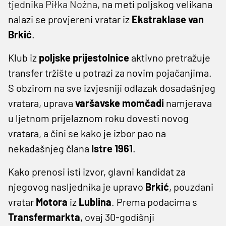
tjednika Piłka Nożna
, na meti poljskog velikana
nalazi se provjereni vratar iz
Ekstraklase
van
Brkić
.
Klub iz
poljske prijestolnice
aktivno pretražuje
transfer tržište u potrazi za novim pojačanjima.
S obzirom na sve izvjesniji odlazak dosadašnjeg
vratara, uprava
varšavske momčadi
namjerava
u ljetnom prijelaznom roku dovesti novog
vratara, a čini se kako je izbor pao na
nekadašnjeg člana
Istre 1961
.
Kako prenosi isti izvor, glavni kandidat za
njegovog nasljednika je upravo
Brkić
, pouzdani
vratar
Motora
iz
Lublina
. Prema podacima s
Transfermarkta
, ovaj 30-godišnji