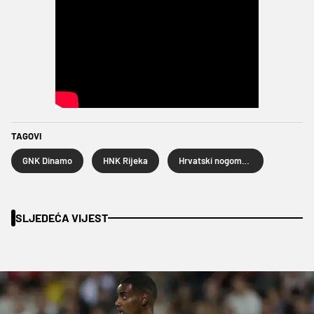
TAGOVI
GNK Dinamo
HNK Rijeka
Hrvatski nogometni kup
SLJEDEĆA VIJEST