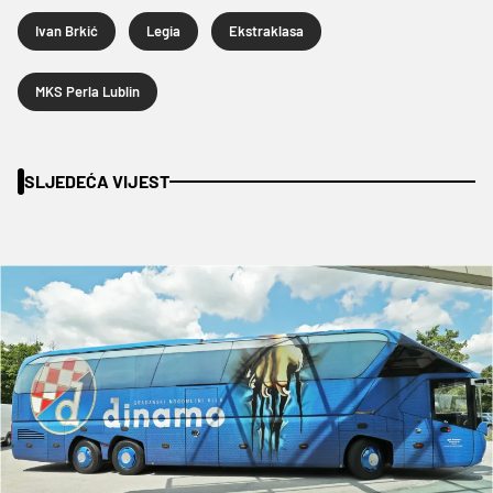
Ivan Brkić
Legia
Ekstraklasa
MKS Perla Lublin
SLJEDEĆA VIJEST