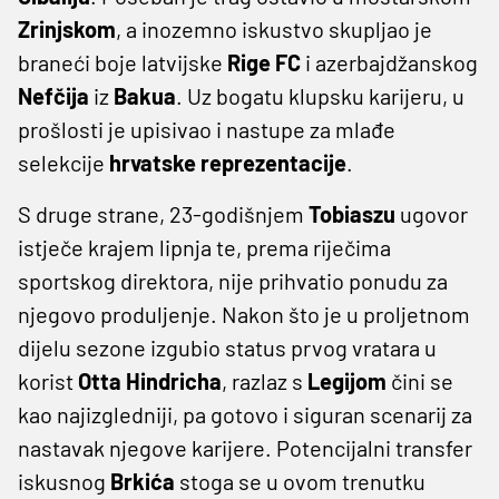
Zrinjskom
, a inozemno iskustvo skupljao je
braneći boje latvijske
Rige FC
i azerbajdžanskog
Nefčija
iz
Bakua
. Uz bogatu klupsku karijeru, u
prošlosti je upisivao i nastupe za mlađe
selekcije
hrvatske reprezentacije
.
S druge strane, 23-godišnjem
Tobiaszu
ugovor
istječe krajem lipnja te, prema riječima
sportskog direktora, nije prihvatio ponudu za
njegovo produljenje. Nakon što je u proljetnom
dijelu sezone izgubio status prvog vratara u
korist
Otta Hindricha
, razlaz s
Legijom
čini se
kao najizgledniji, pa gotovo i siguran scenarij za
nastavak njegove karijere. Potencijalni transfer
iskusnog
Brkića
stoga se u ovom trenutku