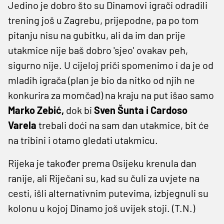
Jedino je dobro što su Dinamovi igrači odradili
trening još u Zagrebu, prijepodne, pa po tom
pitanju nisu na gubitku, ali da im dan prije
utakmice nije baš dobro 'sjeo' ovakav peh,
sigurno nije. U cijeloj priči spomenimo i da je od
mladih igrača (plan je bio da nitko od njih ne
konkurira za momčad) na kraju na put išao samo
Marko Zebić,
dok bi
Sven Šunta i Cardoso
Varela
trebali doći na sam dan utakmice, bit će
na tribini i otamo gledati utakmicu.
Rijeka je također prema Osijeku krenula dan
ranije, ali Riječani su, kad su čuli za uvjete na
cesti, išli alternativnim putevima, izbjegnuli su
kolonu u kojoj Dinamo još uvijek stoji. (T.N.)