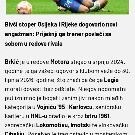
Bivši stoper Osijeka i Rijeke dogovorio novi
angažman: Prijašnji ga trener povlači sa
sobom u redove rivala
Brkić
je u redove
Motora
stigao u srpnju 2024.
godine te ga važeći ugovor s klubom veže do 30.
lipnja 2026. godine, što znači da će ga
Legia
morati dovesti bez odštete. Njegov nogometni
put iznimno je bogat i zanimljiv; nakon mlađih
kategorija u
Vojniću '95
i
Karlovcu
, seniorsku
karijeru u
HNL-u
gradio je kroz
Istru 1961
,
zagrebačku
Lokomotivu
,
Imotski
te vinkovačku
Cibaliju
. Poseban je trag ostavio u mostarskom