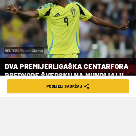
REUTERS/Valdrin Xhemaj
DVA PREMIJERLIGAŠKA CENTARFORA
PREDVODE ŠVEDSKU NA MUNDIJALU
PODIJELI SADRŽAJ
VRIJEME ČITANJA: 2MIN | UTO. 12.05.26. | 19:41