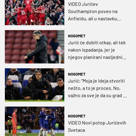
VIDEO Jurićev
Southampton poveo na
Anfieldu, ali u nastavku
ostao bez svega
NOGOMET
Jurić će dobiti otkaz, ali tek
nakon ispadanja, jer je
njegov planirani nasljednik
jeftiniji kad je klub u
Championshipu
NOGOMET
Jurić: “Moja je ideja stvoriti
nešto, a to je proces. No,
važno za sve je da su grad i
navijači uz nas”
NOGOMET
VIDEO Novi potop Jurićevih
Svetaca