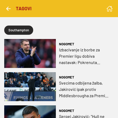
TAGOVI
Southampton
NOGOMET
Izbacivanje iz borbe za
Premier ligu dobiva
nastavak: Pokrenuta
službena istraga protiv
poznatog trenera
NOGOMET
Svecima odbijena žalba,
Jakirović ipak protiv
Middlesbrougha za Premier
ligu
NOGOMET
Sergej Jakirović: “Hull ne