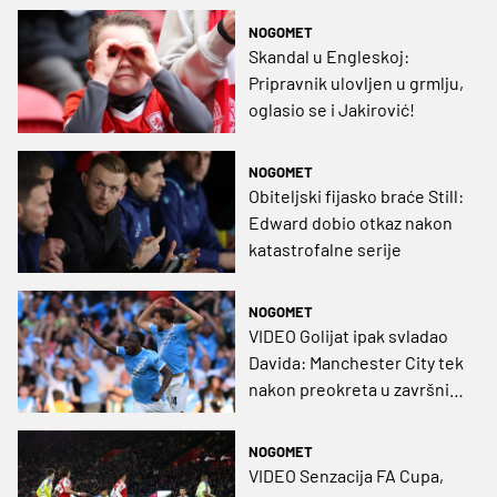
NOGOMET
Skandal u Engleskoj:
Pripravnik ulovljen u grmlju,
oglasio se i Jakirović!
NOGOMET
Obiteljski fijasko braće Still:
Edward dobio otkaz nakon
katastrofalne serije
NOGOMET
VIDEO Golijat ipak svladao
Davida: Manchester City tek
nakon preokreta u završnici
slomio drugoligaša za
finale!
NOGOMET
VIDEO Senzacija FA Cupa,