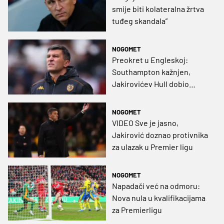
smije biti kolateralna žrtva
tuđeg skandala”
NOGOMET
Preokret u Engleskoj:
Southampton kažnjen,
Jakirovićev Hull dobio
novog protivnika u velikom
finalu!
NOGOMET
VIDEO Sve je jasno,
Jakirović doznao protivnika
za ulazak u Premier ligu
NOGOMET
Napadači već na odmoru:
Nova nula u kvalifikacijama
za Premierligu