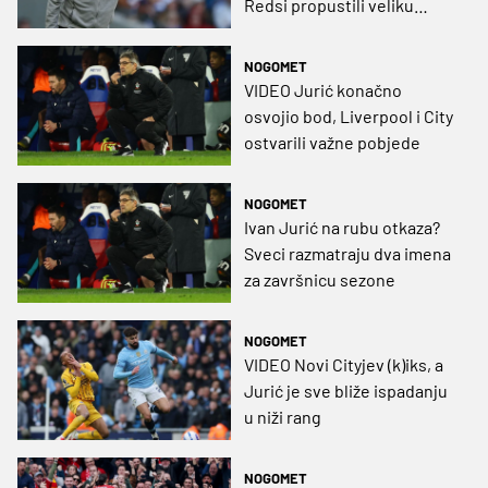
Redsi propustili veliku
priliku
NOGOMET
VIDEO Jurić konačno
osvojio bod, Liverpool i City
ostvarili važne pobjede
NOGOMET
Ivan Jurić na rubu otkaza?
Sveci razmatraju dva imena
za završnicu sezone
NOGOMET
VIDEO Novi Cityjev (k)iks, a
Jurić je sve bliže ispadanju
u niži rang
NOGOMET