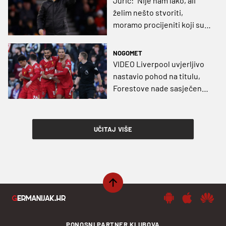
Jurić: “Nije nam lako, ali
želim nešto stvoriti,
moramo procijeniti koji su
igrači za Premier ligu”
NOGOMET
VIDEO Liverpool uvjerljivo
nastavio pohod na titulu,
Forestove nade sasječene,
a Jurić opet izgubio
UČITAJ VIŠE
PONOSNI PARTNER KLUBOVA