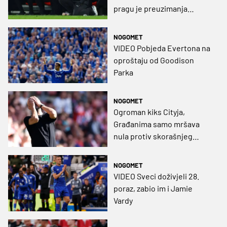
pragu je preuzimanja
Božice!
NOGOMET
VIDEO Pobjeda Evertona na
oproštaju od Goodison
Parka
NOGOMET
Ogroman kiks Cityja,
Građanima samo mršava
nula protiv skorašnjeg
drugoligaša
NOGOMET
VIDEO Sveci doživjeli 28.
poraz, zabio im i Jamie
Vardy