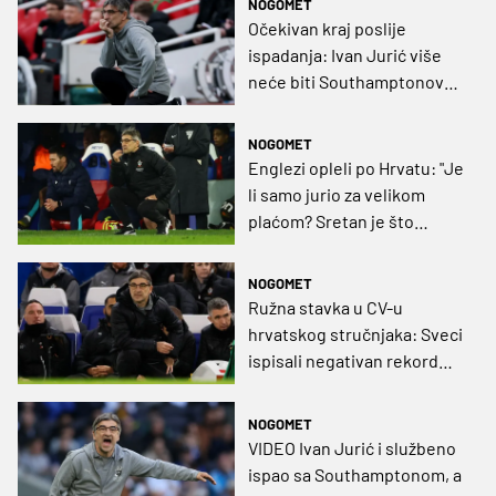
NOGOMET
Očekivan kraj poslije
ispadanja: Ivan Jurić više
neće biti Southamptonov
trener!
NOGOMET
Englezi opleli po Hrvatu: "Je
li samo jurio za velikom
plaćom? Sretan je što
postoji Terry Connor"
NOGOMET
Ružna stavka u CV-u
hrvatskog stručnjaka: Sveci
ispisali negativan rekord
Premier lige
NOGOMET
VIDEO Ivan Jurić i službeno
ispao sa Southamptonom, a