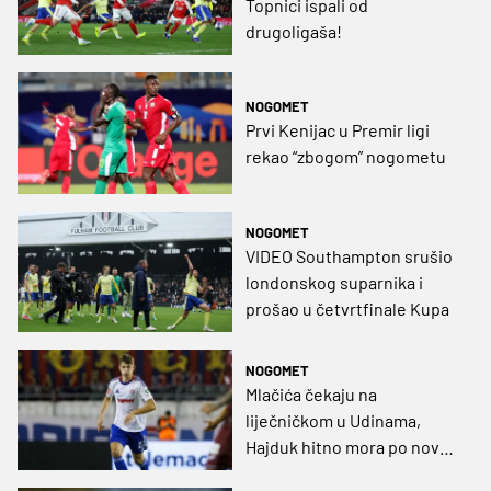
Topnici ispali od
drugoligaša!
NOGOMET
Prvi Kenijac u Premir ligi
rekao “zbogom” nogometu
NOGOMET
VIDEO Southampton srušio
londonskog suparnika i
prošao u četvrtfinale Kupa
NOGOMET
Mlačića čekaju na
liječničkom u Udinama,
Hajduk hitno mora po novog
stopera