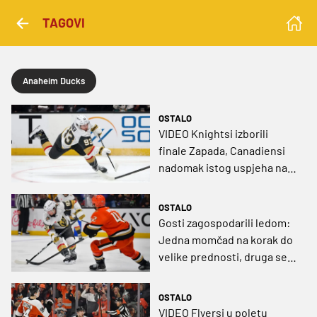
TAGOVI
Anaheim Ducks
OSTALO
VIDEO Knightsi izborili
finale Zapada, Canadiensi
nadomak istog uspjeha na
Istoku
OSTALO
Gosti zagospodarili ledom:
Jedna momčad na korak do
velike prednosti, druga se
vratila iz mrtvih
OSTALO
VIDEO Flyersi u poletu