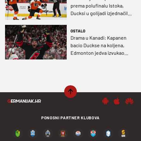
prema polufinalu Istoka,
Ducksi u golijadi izjednačili
u seriji
OSTALO
Drama u Kanadi: Kapanen
bacio Duckse na koljena,
Edmonton jedva izvukao
prvu pobjedu
PONOSNI PARTNER KLUBOVA