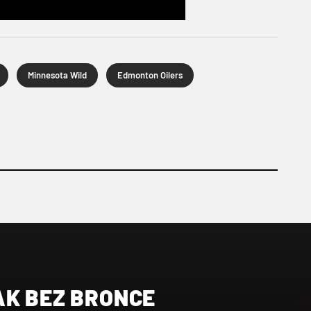
Minnesota Wild
Edmonton Oilers
AK BEZ BRONCE