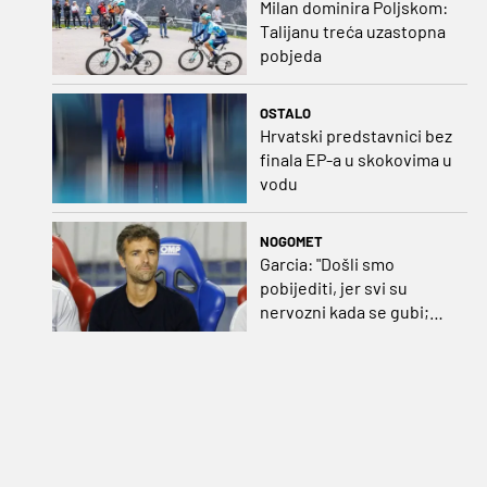
Milan dominira Poljskom:
Talijanu treća uzastopna
pobjeda
OSTALO
Hrvatski predstavnici bez
finala EP-a u skokovima u
vodu
NOGOMET
Garcia: "Došli smo
pobijediti, jer svi su
nervozni kada se gubi;
Pukštas: "Moja emotivna
utakmica pred djedom i
bakom"