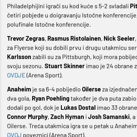
Philadelphijini igrači su kod kuće s 5-2 svladali
Pi
četiri pobjede u doigravanju Istočne konferencije
polufinale Istočne konferencije.
Trevor Zegras
,
Rasmus Ristolainen
,
Nick Seeler
za Flyerse koji su dobili prvu i drugu utakmicu se
Karlsson
zabili su za Pittsburgh, koji mora pobije
svoju sezonu.
Stuart Skinner
imao je 24 obrane 
OVDJE
(Arena Sport).
Anaheim
je sa 6-4 pobijedio
Oilerse
za izjednačenj
dva gola,
Ryan Poehling
također je dva puta zabio
dodali po gol, dok je
Lukas Dostal
imao 33 obrane.
Connor Murphy
,
Zach Hyman
i
Josh Samanski
, a
Oilerse. Treća utakmica igra se u petak u Anaheim
OVOJ
poveznici (Arena Sport).