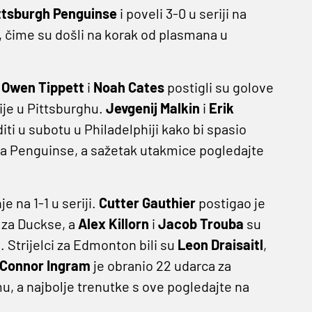
ttsburgh Penguinse
i poveli 3-0 u seriji na
, čime su došli na korak od plasmana u
,
Owen Tippett
i
Noah Cates
postigli su golove
rije u Pittsburghu.
Jevgenij Malkin
i
Erik
diti u subotu u Philadelphiji kako bi spasio
za Penguinse, a sažetak utakmice pogledajte
e na 1-1 u seriji.
Cutter Gauthier
postigao je
 za Duckse, a
Alex Killorn
i
Jacob
Trouba
su
 Strijelci za Edmonton bili su
Leon Draisaitl
,
Connor Ingram
je obranio 22 udarca za
u, a najbolje trenutke s ove pogledajte na