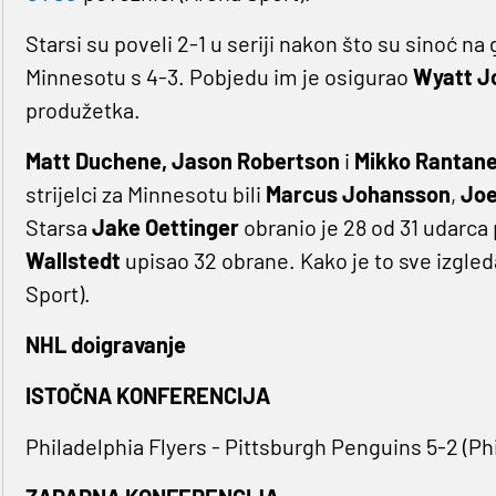
Starsi su poveli 2-1 u seriji nakon što su sinoć n
Minnesotu s 4-3. Pobjedu im je osigurao
Wyatt J
produžetka.
Matt Duchene, Jason Robertson
i
Mikko Rantan
strijelci za Minnesotu bili
Marcus
Johansson
,
Joe
Starsa ​​
Jake
Oettinger
obranio je 28 od 31 udarca
Wallstedt
upisao 32 obrane. Kako je to sve izgled
Sport).
NHL doigravanje
ISTOČNA KONFERENCIJA
Philadelphia Flyers - Pittsburgh Penguins 5-2 (Phil