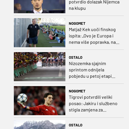
potvrdio dolazak Nijemca
na klupu
NOGOMET
Matjaž Kek uoči finskog
ispita: „Ovo je Europa i
nema više popravka, na
Rujevici se nešto pita i
Rijeku!“
OSTALO
Nizozemka sjajnim
sprintom odnijela
pobjedu u petoj etapi
Toura
NOGOMET
Tigrovi potvrdili veliki
posao: Jakiru i službeno
stigla zamjena za
Pandura
OSTALO