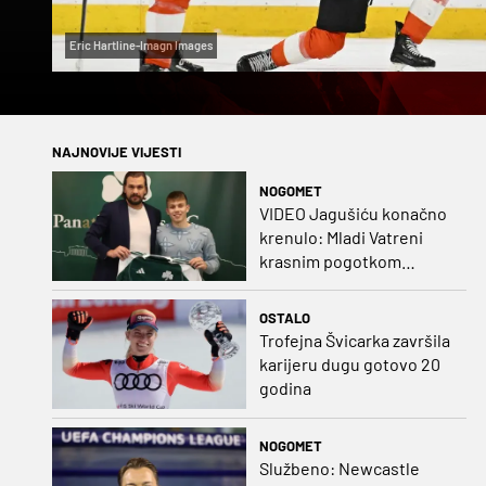
Eric Hartline-Imagn Images
NAJNOVIJE VIJESTI
NOGOMET
VIDEO Jagušiću konačno
krenulo: Mladi Vatreni
krasnim pogotkom
potvrdio sjajnu formu
OSTALO
Trofejna Švicarka završila
karijeru dugu gotovo 20
godina
NOGOMET
Službeno: Newcastle