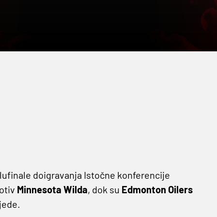
ufinale doigravanja Istočne konferencije
rotiv
Minnesota Wilda
, dok su
Edmonton
Oilers
bjede.