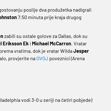
a gostovanju poslije dva produžetka nadigrali
ohnston
7:50 minuta prije kraja drugog
en
zabili su ostale golove za Dallas, dok su
l Eriksson Ek
i
Michael McCarron
. Vratar
 prema vratima, dok je vratar Wilda
Jesper
alo, provjerite na
OVOJ
poveznici (Arena
adelphia vodi 3-0 u seriji na četiri pobjede)