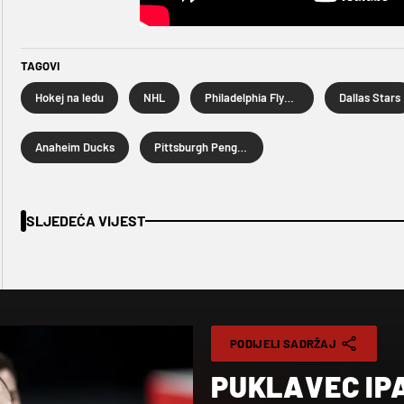
TAGOVI
Hokej na ledu
NHL
Philadelphia Flyers
Dallas Stars
Anaheim Ducks
Pittsburgh Penguins
SLJEDEĆA VIJEST
PODIJELI SADRŽAJ
PUKLAVEC IP