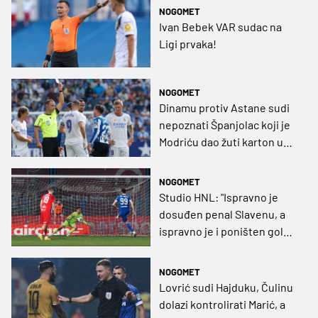
NOGOMET
Ivan Bebek VAR sudac na
Ligi prvaka!
NOGOMET
Dinamu protiv Astane sudi
nepoznati Španjolac koji je
Modriću dao žuti karton u
Baskiji
NOGOMET
Studio HNL: "Ispravno je
dosuđen penal Slavenu, a
ispravno je i poništen gol
Gorici"
NOGOMET
Lovrić sudi Hajduku, Čulinu
dolazi kontrolirati Marić, a