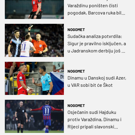
Varaždinu poništen čisti
pogodak, Barcova ruka bila
je kažnjiva
NOGOMET
Sudačka analiza potvrdila:
Sigur je pravilno isključen, a
u Jadranskom derbiju još tri
odluke bile su sporne
NOGOMET
Dinamu u Danskoj sudi Azer,
u VAR sobi bit će Škot
NOGOMET
Osječanin sudi Hajduku
protiv Varaždina, Dinamu i
Rijeci pripali slavonski
arbitri