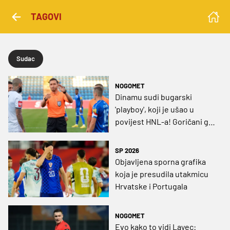
TAGOVI
Sudac
NOGOMET
Dinamu sudi bugarski
'playboy', koji je ušao u
povijest HNL-a! Goričani ga
još pamte
SP 2026
Objavljena sporna grafika
koja je presudila utakmicu
Hrvatske i Portugala
NOGOMET
Evo kako to vidi Layec: