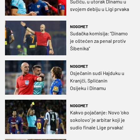
Sučiću, u utorak Dinamu u
svojem debiju u Ligi prvaka
NOGOMET
Sudačka komisija: “Dinamo
je oštećen za penal protiv
Šibenika”
NOGOMET
Osječanin sudi Hajduku u
Kranjči, Splićanin
Osijeku i Dinamu
NOGOMET
Kakvo pojačanje: Novo 'oko
sokolovo' je arbitar koji je
sudio finale Lige prvaka!