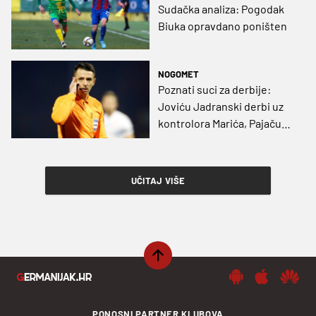
Sudačka analiza: Pogodak
Biuka opravdano poništen
NOGOMET
Poznati suci za derbije:
Joviću Jadranski derbi uz
kontrolora Marića, Pajaču
ogled vodeće dvije
momčadi
UČITAJ VIŠE
PONOSNI PARTNER KLUBOVA