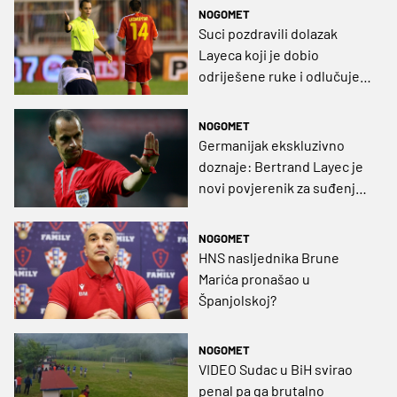
NOGOMET
Suci pozdravili dolazak
Layeca koji je dobio
odriješene ruke i odlučuje o
svemu
NOGOMET
Germanijak ekskluzivno
doznaje: Bertrand Layec je
novi povjerenik za suđenje
HNL-a
NOGOMET
HNS nasljednika Brune
Marića pronašao u
Španjolskoj?
NOGOMET
VIDEO Sudac u BiH svirao
penal pa ga brutalno