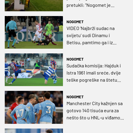
pretukli: "Nogomet je
definitivno ugašen"
NOGOMET
VIDEO ‘Najbrži sudac na
svijetu’ sudi Dinamu i
Betisu, pamtimo ga i iz
važne pobjede Vatrenih
NOGOMET
Sudačka komisija: Hajduk i
Istra 1961 imali sreće, dvije
teške pogreške na štetu
Osijeka, Gorici oprošten
crveni karton protiv Rijeke
NOGOMET
Manchester City kažnjen sa
gotovo 140 tisuća eura za
nešto što u HNL-u viđamo
konstantno