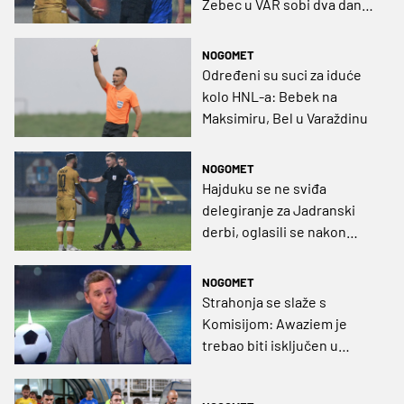
Zebec u VAR sobi dva dana
zaredom
NOGOMET
Određeni su suci za iduće
kolo HNL-a: Bebek na
Maksimiru, Bel u Varaždinu
NOGOMET
Hajduku se ne sviđa
delegiranje za Jadranski
derbi, oglasili se nakon
odabira suca za utakmicu s
Rijekom
NOGOMET
Strahonja se slaže s
Komisijom: Awaziem je
trebao biti isključen u
prvom poluvremenu