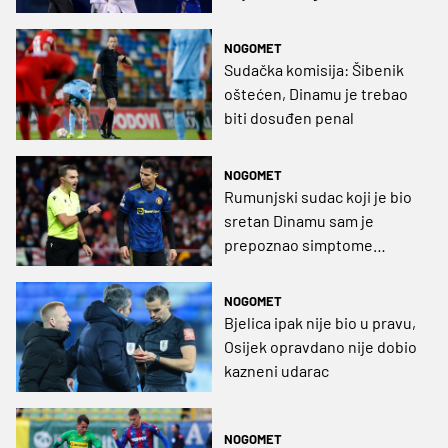
Čeberka je ispravan
NOGOMET
Sudačka komisija: Šibenik
oštećen, Dinamu je trebao
biti dosuđen penal
NOGOMET
Rumunjski sudac koji je bio
sretan Dinamu sam je
prepoznao simptome
srčanog udara, odjurio u
bolnicu i spasio se
NOGOMET
Bjelica ipak nije bio u pravu,
Osijek opravdano nije dobio
kazneni udarac
NOGOMET