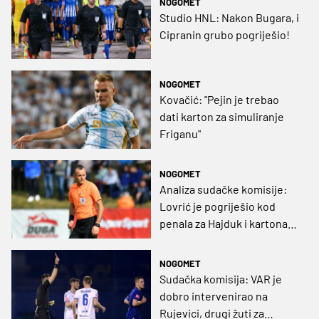
NOGOMET
Studio HNL: Nakon Bugara, i
Cipranin grubo pogriješio!
NOGOMET
Kovačić: "Pejin je trebao
dati karton za simuliranje
Friganu"
NOGOMET
Analiza sudačke komisije:
Lovrić je pogriješio kod
penala za Hajduk i kartona
za Istru, a ni Zebec se nije
proslavio
NOGOMET
Sudačka komisija: VAR je
dobro intervenirao na
Rujevici, drugi žuti za