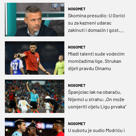
NOGOMET
Skomina presudio: U Gorici
su za kazneni udarac
zakinuti i domaćin i gost,
start nad Grgićem - čist!
NOGOMET
Mladi talenti sude vodećim
momčadima lige, Strukan
dijeli pravdu Dinamu
NOGOMET
Španjolac lak na obaraču,
Nijemci u strahu: „On može
usmjeriti cijelu Ligu prvaka“
NOGOMET
U subotu je sudio Modriću i