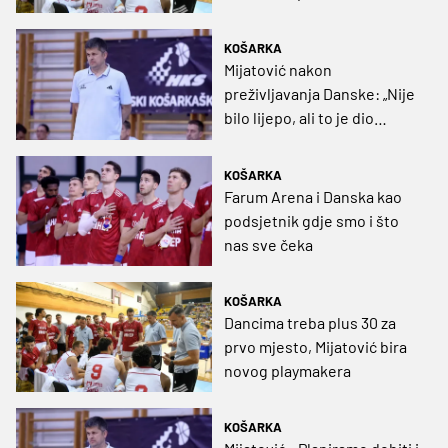
popisu, vraća se i bivši NBA
centar?
KOŠARKA
Mijatović nakon
preživljavanja Danske: „Nije
bilo lijepo, ali to je dio
košarke“
KOŠARKA
Farum Arena i Danska kao
podsjetnik gdje smo i što
nas sve čeka
KOŠARKA
Dancima treba plus 30 za
prvo mjesto, Mijatović bira
novog playmakera
KOŠARKA