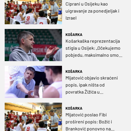
Ciprani u Osijeku kao
uigravanje za ponedjeljak i
Izrael
KOŠARKA
Košarkaška reprezentacija
stigla u Osijek: „Očekujemo
pobjedu, maksimalno smo
spremni, krećemo prema
našem cilju”
KOŠARKA
Mijatović objavio skraćeni
popis, ipak ništa od
povratka Žižića u
reprezentaciju
KOŠARKA
Mijatović poslao Fibi
prošireni popis: Božić i
Branković ponovno na