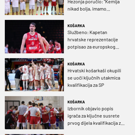
Hezonja poručio: "Kemija
nikad bolja, imamo
fenomenalnu bazu igrača"
KOŠARKA
Službeno: Kapetan
hrvatske reprezentacije
potpisao za europskog
velikana
KOŠARKA
Hrvatski košarkaši okupili
se uoči ključnih utakmica
kvalifikacija za SP
KOŠARKA
Izbornik objavio popis
igrača za ključne susrete
prvog dijela kvalifikacija za
Svjetsko prvenstvo