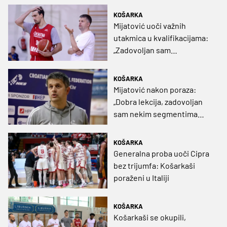
KOŠARKA
Mijatović uoči važnih
utakmica u kvalifikacijama:
„Zadovoljan sam
ostvarenim, ali željni smo
dokazivanja”
KOŠARKA
Mijatović nakon poraza:
„Dobra lekcija, zadovoljan
sam nekim segmentima
naše igre“
KOŠARKA
Generalna proba uoči Cipra
bez trijumfa: Košarkaši
poraženi u Italiji
KOŠARKA
Košarkaši se okupili,