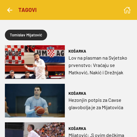
TAGOVI
Tomislav Mijatović
KOŠARKA
Lov na plasman na Svjetsko
prvenstvo: Vraćaju se
Matković, Nakić i Drežnjak
KOŠARKA
Hezonjin potpis za Cavse
glavobolja je za Mijatovića
KOŠARKA
Mijatović: „S ovim dečkima