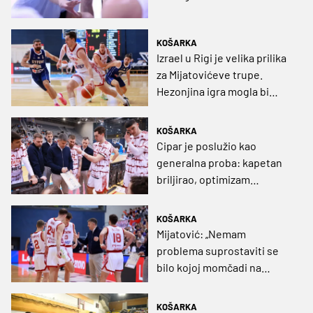
KOŠARKA
Izrael u Rigi je velika prilika
za Mijatovićeve trupe.
Hezonjina igra mogla bi
odrediti sudbinu Hrvatske
KOŠARKA
Cipar je poslužio kao
generalna proba: kapetan
briljirao, optimizam
narastao
KOŠARKA
Mijatović: „Nemam
problema suprostaviti se
bilo kojoj momčadi na
svijetu s ovim igračima“
KOŠARKA