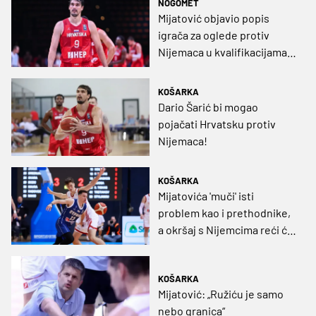
NOGOMET
Mijatović objavio popis
igrača za oglede protiv
Nijemaca u kvalifikacijama
za SP, Šarić dolazi, nema
Šamanića
KOŠARKA
Dario Šarić bi mogao
pojačati Hrvatsku protiv
Nijemaca!
KOŠARKA
Mijatovića 'muči' isti
problem kao i prethodnike,
a okršaj s Nijemcima reći će
nam možemo li s teškašima
KOŠARKA
Mijatović: „Ružiću je samo
nebo granica“