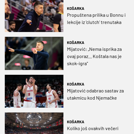
KOŠARKA
Propuštena prilika u Bonnu i
lekcije iz 'clutch' trenutaka
KOŠARKA
Mijatović: „Nema isprika za
ovaj poraz... Koštala nas je
skok-igra“
KOŠARKA
Mijatović odabrao sastav za
utakmicu kod Njemačke
KOŠARKA
Koliko još ovakvih večeri