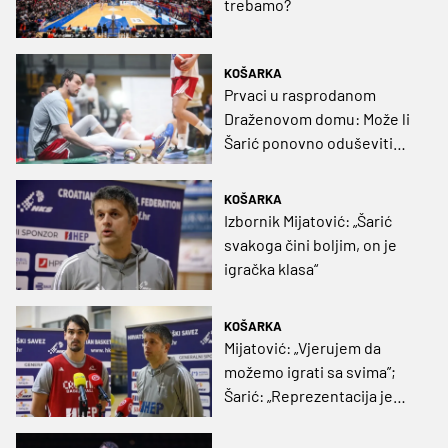
trebamo?
KOŠARKA
Prvaci u rasprodanom
Draženovom domu: Može li
Šarić ponovno oduševiti
Zagreb?
KOŠARKA
Izbornik Mijatović: „Šarić
svakoga čini boljim, on je
igračka klasa“
KOŠARKA
Mijatović: „Vjerujem da
možemo igrati sa svima”;
Šarić: „Reprezentacija je
nešto najviše za sve nas”