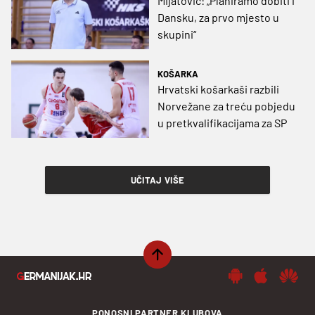
Mijatović: „Planiramo dobiti i
Dansku, za prvo mjesto u
skupini“
KOŠARKA
Hrvatski košarkaši razbili
Norvežane za treću pobjedu
u pretkvalifikacijama za SP
UČITAJ VIŠE
PONOSNI PARTNER KLUBOVA