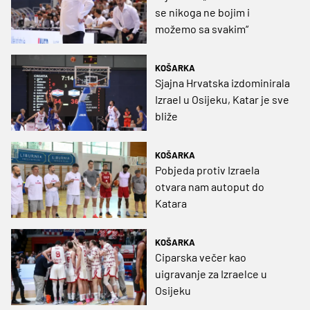
se nikoga ne bojim i
možemo sa svakim“
KOŠARKA
Sjajna Hrvatska izdominirala
Izrael u Osijeku, Katar je sve
bliže
KOŠARKA
Pobjeda protiv Izraela
otvara nam autoput do
Katara
KOŠARKA
Ciparska večer kao
uigravanje za Izraelce u
Osijeku