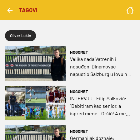
TAGOVI
Oliver Lukić
NOGOMET
Velika nada Vatrenih i
nesuđeni Dinamovac
napustio Salzburg u lovu na
minutažu, ali ostaje u
Austriji
NOGOMET
INTERVJU - Filip Salković:
"Debitiram kao senior, a
ispred mene - Oršić! A meni
u glavi kako u garaži slavim
njegov gol..."
NOGOMET
Germanijak doznaje: