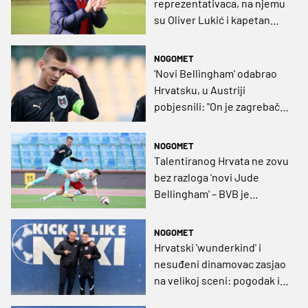
reprezentativaca, na njemu
su Oliver Lukić i kapetan
juniorske momčadi Mladosti
NOGOMET
'Novi Bellingham' odabrao
Hrvatsku, u Austriji
pobjesnili: "On je zagrebački
mangup, kombinacija
Prosinečkog i Bobana"
NOGOMET
Talentiranog Hrvata ne zovu
bez razloga 'novi Jude
Bellingham' – BVB je
ozbiljno zagrizao, ali u igri
su Juve, United i Atalanta
NOGOMET
Hrvatski 'wunderkind' i
nesuđeni dinamovac zasjao
na velikoj sceni: pogodak i
dvije asistencije u