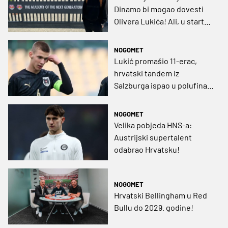
Dinamo bi mogao dovesti
Olivera Lukića! Ali, u startu
postoji problem...
NOGOMET
Lukić promašio 11-erac,
hrvatski tandem iz
Salzburga ispao u polufinalu
Lige prvaka mladih
NOGOMET
Velika pobjeda HNS-a:
Austrijski supertalent
odabrao Hrvatsku!
NOGOMET
Hrvatski Bellingham u Red
Bullu do 2029. godine!