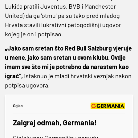
Lukića pratili Juventus, BVB i Manchester
United) da ga 'otmu' pa su tako pred mladog
Hrvata stavili lukrativni petogodišnji ugovor
kojeg je on i potpisao.
„Jako sam sretan što Red Bull Salzburg vjeruje
u mene, jako sam sretan u ovom klubu. Ovdje
imam sve što mi je potrebno da narastem kao
igrač“,
istaknuo je mladi hrvatski veznjak nakon
potpisa ugovora.
Oglas
Zaigraj odmah, Germania!
Cjelokupnu Germanijinu ponudu