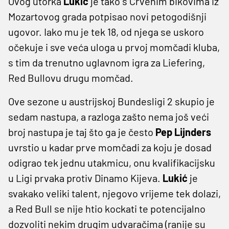
Ovog utorka
Lukić
je tako s Crvenim bikovima iz
Mozartovog grada potpisao novi petogodišnji
ugovor. Iako mu je tek 18, od njega se uskoro
očekuje i sve veća uloga u prvoj momčadi kluba,
s tim da trenutno uglavnom igra za Liefering,
Red Bullovu drugu momčad.
Ove sezone u austrijskoj Bundesligi 2 skupio je
sedam nastupa, a razloga zašto nema još veći
broj nastupa je taj što ga je često
Pep Lijnders
uvrstio u kadar prve momčadi za koju je dosad
odigrao tek jednu utakmicu, onu kvalifikacijsku
u Ligi prvaka protiv Dinamo Kijeva.
Lukić
je
svakako veliki talent, njegovo vrijeme tek dolazi,
a Red Bull se nije htio kockati te potencijalno
dozvoliti nekim drugim udvaračima (ranije su