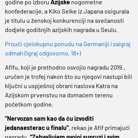
godine po izboru
Azijske
nogometne
konfederacije, a Kiko Seike iz Japana osigurala
je titulu u ženskoj konkurenciji na svečanosti
dodjele godišnjih azijskih nagrada u Seulu.
Prouči cjelokupnu ponudu na Germaniji i zaigraj
odmah (Igraj odgovorno, 18+)
Afifu, koji je prethodno osvojio nagradu 2019.,
uručen je trofej nakon što su njegovi nastupi bili
ključni u uspješnoj obrani naslova Katra na
Azijskom prvenstvu na domaćem terenu
početkom godine.
"Nervozan sam kao da ću izvoditi
jedanaesterac u finalu"
, rekao je Afif primajući
nagradu.
“Zahvaljujem svojoj supruzi i svim