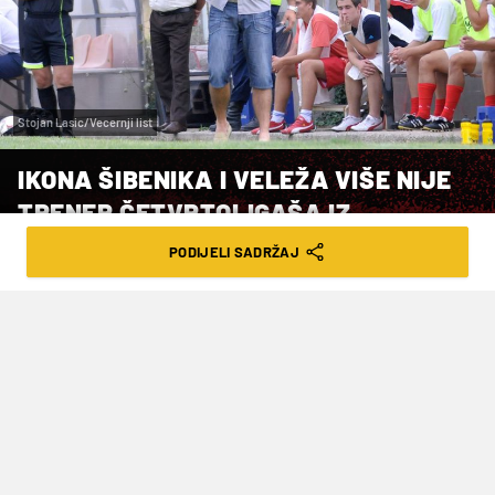
Stojan Lasic/Vecernji list
IKONA ŠIBENIKA I VELEŽA VIŠE NIJE
TRENER ČETVRTOLIGAŠA IZ
DALMACIJE
PODIJELI SADRŽAJ
VRIJEME ČITANJA: 2MIN | UTO. 29.10.24. | 16:45
Razlog leži u nezadovoljstvu klupske