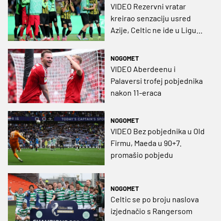
VIDEO Rezervni vratar
kreirao senzaciju usred
Azije, Celtic ne ide u Ligu
prvaka
NOGOMET
VIDEO Aberdeenu i
Palaversi trofej pobjednika
nakon 11-eraca
NOGOMET
VIDEO Bez pobjednika u Old
Firmu, Maeda u 90+7.
promašio pobjedu
NOGOMET
Celtic se po broju naslova
izjednačio s Rangersom