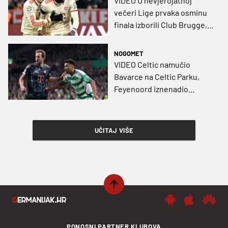
VIDEO U nevjerojatnoj
večeri Lige prvaka osminu
finala izborili Club Brugge,
Bayern i Benfica
NOGOMET
VIDEO Celtic namučio
Bavarce na Celtic Parku,
Feyenoord iznenadio
Rossonere, Benfica slomila
Monaco
UČITAJ VIŠE
PONOSNI PARTNER KLUBOVA