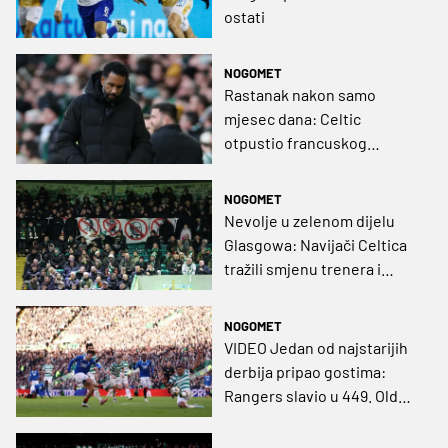
ostati
NOGOMET
Rastanak nakon samo
mjesec dana: Celtic
otpustio francuskog
trenera zbog rezultatske
krize
NOGOMET
Nevolje u zelenom dijelu
Glasgowa: Navijači Celtica
tražili smjenu trenera i
uprave nakon poraza od
Rangersa
NOGOMET
VIDEO Jedan od najstarijih
derbija pripao gostima:
Rangers slavio u 449. Old
Firmu!