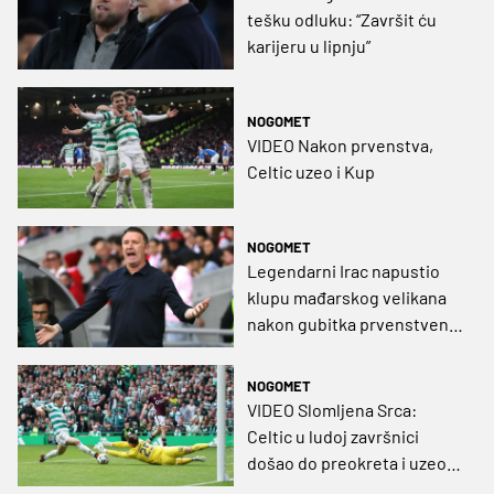
tešku odluku: “Završit ću
karijeru u lipnju”
NOGOMET
VIDEO Nakon prvenstva,
Celtic uzeo i Kup
NOGOMET
Legendarni Irac napustio
klupu mađarskog velikana
nakon gubitka prvenstvene
titule
NOGOMET
VIDEO Slomljena Srca:
Celtic u ludoj završnici
došao do preokreta i uzeo
titulu Heartsu pred nosom