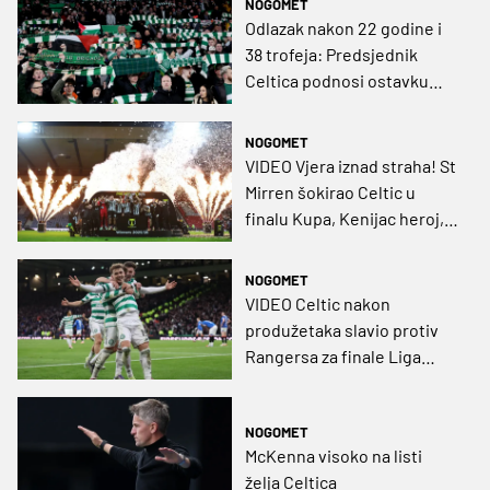
NOGOMET
Odlazak nakon 22 godine i
38 trofeja: Predsjednik
Celtica podnosi ostavku
zbog prijetnji
NOGOMET
VIDEO Vjera iznad straha! St
Mirren šokirao Celtic u
finalu Kupa, Kenijac heroj,
navijači prosvjedovali
NOGOMET
VIDEO Celtic nakon
produžetaka slavio protiv
Rangersa za finale Liga
kupa
NOGOMET
McKenna visoko na listi
želja Celtica