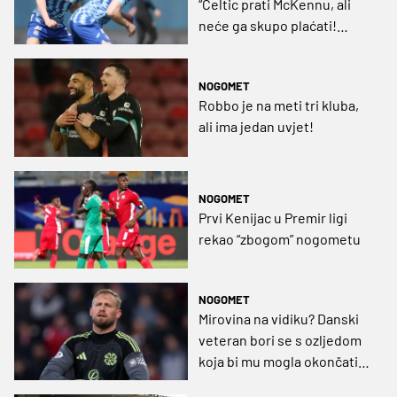
“Celtic prati McKennu, ali
neće ga skupo plaćati!
Mogao bi u Englesku...“
NOGOMET
Robbo je na meti tri kluba,
ali ima jedan uvjet!
NOGOMET
Prvi Kenijac u Premir ligi
rekao “zbogom” nogometu
NOGOMET
Mirovina na vidiku? Danski
veteran bori se s ozljedom
koja bi mu mogla okončati
karijeru