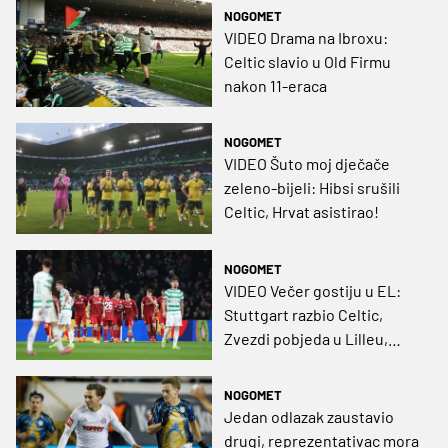
NOGOMET
VIDEO Drama na Ibroxu:
Celtic slavio u Old Firmu
nakon 11-eraca
NOGOMET
VIDEO Šuto moj dječače
zeleno-bijeli: Hibsi srušili
Celtic, Hrvat asistirao!
NOGOMET
VIDEO Večer gostiju u EL:
Stuttgart razbio Celtic,
Zvezdi pobjeda u Lilleu,
Šumari lako s Fenerom
NOGOMET
Jedan odlazak zaustavio
drugi, reprezentativac mora