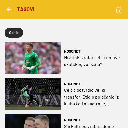
TAGOVI
Celtic
NOGOMET
Hrvatski vratar seli u redove
škotskog velikana?
NOGOMET
Celtic potvrdio veliki
transfer: Stiglo pojačanje iz
kluba koji nikada nije
prodao skupljeg igrača
NOGOMET
Sin kultnog vratara donio