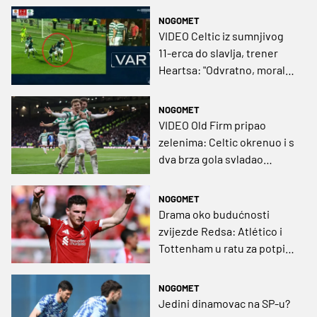
NOGOMET
VIDEO Celtic iz sumnjivog
11-erca do slavlja, trener
Heartsa: "Odvratno, morala
im se dati pobjeda"
NOGOMET
VIDEO Old Firm pripao
zelenima: Celtic okrenuo i s
dva brza gola svladao
Rangers
NOGOMET
Drama oko budućnosti
zvijezde Redsa: Atlético i
Tottenham u ratu za potpis
besplatnog kapitalca
NOGOMET
Jedini dinamovac na SP-u?