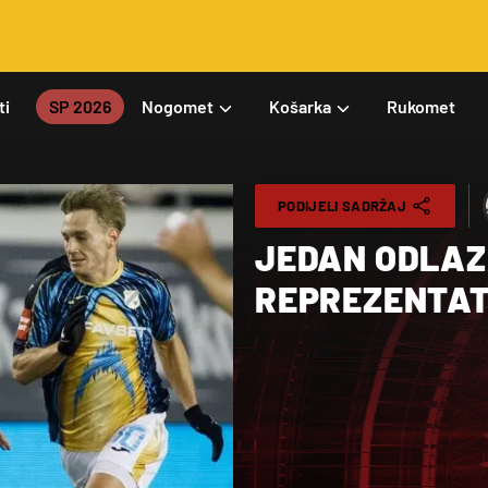
ti
SP 2026
Nogomet
Košarka
Rukomet
PODIJELI SADRŽAJ
JEDAN ODLAZ
REPREZENTAT