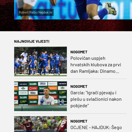
Robert Matic/Hajduk.hr
NAJNOVIJE VIJESTI
NOGOMET
Polovičan uspjeh
hrvatskih klubova za prvi
dan Ramljaka: Dinamo
poražen od Juventusa,
Hajduk bolji od Bologne
NOGOMET
Garcia: "Igrači pjevaju i
plešu u svlačionici nakon
pobjede"
NOGOMET
OCJENE - HAJDUK: Šego