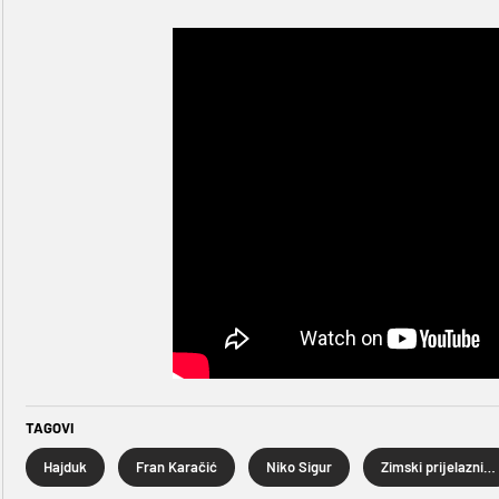
TAGOVI
Hajduk
Fran Karačić
Niko Sigur
Zimski prijelazni rok 2026.