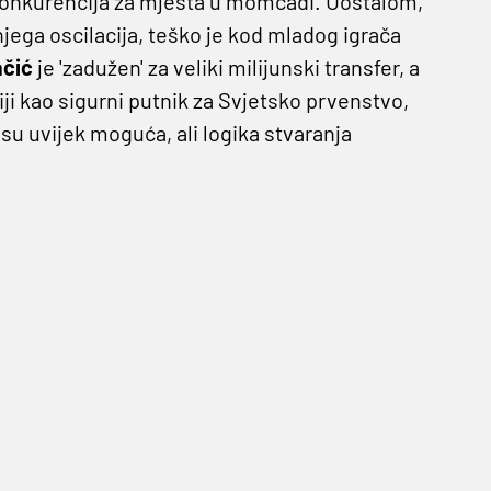
 konkurencija za mjesta u momčadi. Uostalom,
 njega oscilacija, teško je kod mladog igrača
ačić
je 'zadužen' za veliki milijunski transfer, a
i kao sigurni putnik za Svjetsko prvenstvo,
su uvijek moguća, ali logika stvaranja