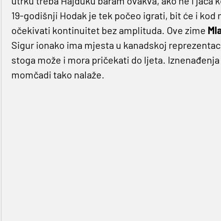
utrku treba Hajduku baram ovakva, ako ne i jača
19-godišnji Hodak je tek počeo igrati, bit će i kod
očekivati kontinuitet bez amplituda. Ove zime
Ml
Sigur ionako ima mjesta u kanadskoj reprezentacij
stoga može i mora pričekati do ljeta. Iznenađenja 
momčadi tako nalaže.