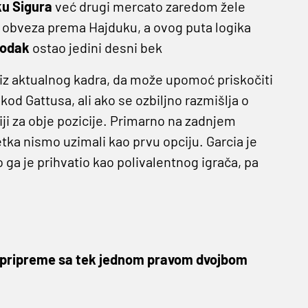
ku Sigura
već drugi mercato zaredom žele
ih obveza prema Hajduku, a ovog puta logika
Hodak
ostao jedini desni bek
m iz aktualnog kadra, da može upomoć priskočiti
kod Gattusa, ali ako se ozbiljno razmišlja o
ji za obje pozicije. Primarno na zadnjem
ka nismo uzimali kao prvu opciju. Garcia je
o ga je prihvatio kao polivalentnog igrača, pa
 pripreme sa tek jednom pravom dvojbom