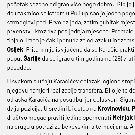
početak sezone odigrao više nego dobro,. Bio je je
do utakmice sa Istrom u Puli upisao je jedan pogoda
strmoglavi pad. Prvo ozljeda, zatim gubitak mjes
prvenstvu kroz dva posljednja mjeseca. Premalo 
tinjalo, imao je čak i ponuda za odlazak u inozems
Osijek.
Pritom nije isključeno da se Karačić praktič
poput
Šarlije
da se igrač u tim godinama (29) vrat
posudbu.
U svakom slučaju Karačićev odlazak logično stopi
njegovu namjeri realizacije transfera. Bilo je to 
odlaska Karačića na posudbu, jer odlaskom Sigura
dviju pozicija. U sredini bi ostao na
Krovinoviću, P
društvo mogao praviti jedino spomenuti
Melnjak
na drugu u potrazi za bekovskim alternacijama. Al