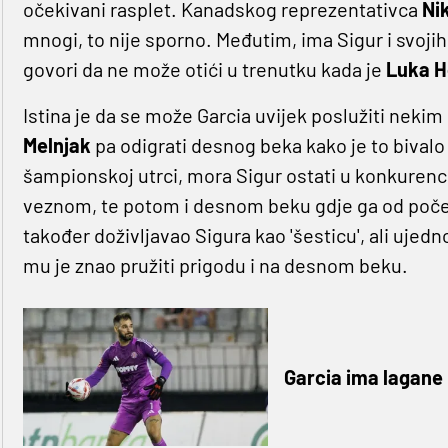
očekivani rasplet. Kanadskog reprezentativca
Ni
mnogi, to nije sporno. Međutim, ima Sigur i svoj
govori da ne može otići u trenutku kada je
Luka 
Istina je da se može Garcia uvijek poslužiti neki
Melnjak
pa odigrati desnog beka kako je to bivalo 
šampionskoj utrci, mora Sigur ostati u konkurenci
veznom, te potom i desnom beku gdje ga od počet
također doživljavao Sigura kao 'šesticu', ali ujedn
mu je znao pružiti prigodu i na desnom beku.
Garcia ima lagane