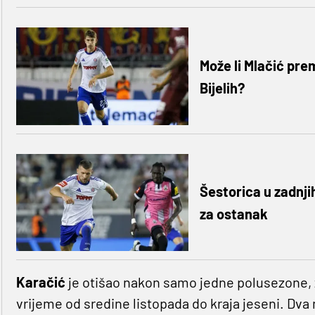
Može li Mlačić prem
Bijelih?
Šestorica u zadnji
za ostanak
Karačić
je otišao nakon samo jedne polusezone, za
vrijeme od sredine listopada do kraja jeseni. Dva 