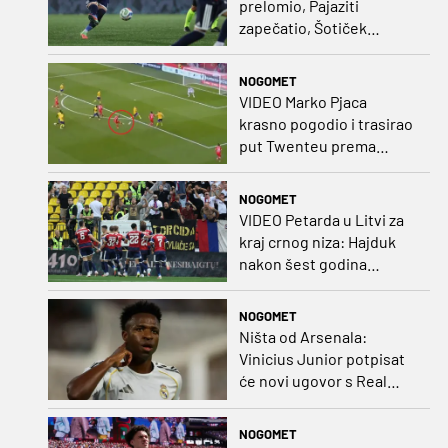
prelomio, Pajaziti
zapečatio, Šotiček
oduševio u predstavi
splitskih 'odlikaša'
NOGOMET
VIDEO Marko Pjaca
krasno pogodio i trasirao
put Twenteu prema
važnoj pobjedi
NOGOMET
VIDEO Petarda u Litvi za
kraj crnog niza: Hajduk
nakon šest godina
pobijedio na europskom
gostovanju
NOGOMET
Ništa od Arsenala:
Vinicius Junior potpisat
će novi ugovor s Real
Madridom
NOGOMET