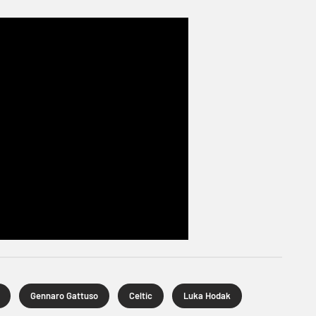
Gennaro Gattuso
Celtic
Luka Hodak