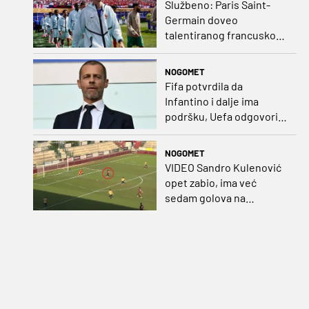
Službeno: Paris Saint-
Germain doveo
talentiranog francuskog
ofenzivca iz Monaca
NOGOMET
Fifa potvrdila da
Infantino i dalje ima
podršku, Uefa odgovorila
kako bojkot ostaje na
snazi
NOGOMET
VIDEO Sandro Kulenović
opet zabio, ima već
sedam golova na
pripremama