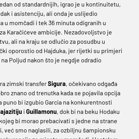
dan od standardnijih, igrao je u kontinuitetu,
k i asistenciju, ali onda je uslijedio
ta u momčadi i tek 36 minuta odigranih u
za Karačićeve ambicije. Nezadovoljstvo je
tvu, ali na kraju se odlučio za posudbu u
ki oporostio od Hajduka, jer rijetki su primjeri
i na Poljud nakon što je negdje odradio
ra zimski transfer
Sigura
, očekivano odgađa
dobro znano od trenutka kada se pojavila opcija
 puno bi izgubio Garcia na konkurentnosti
ajazitiju
i
Guillamonu
, dok bi na beku Hodaku
kojeg bi morao prebacivati s jedne na strane
i, već smo naglasili, za ozbiljnu šampionsku