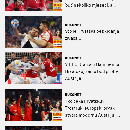
'out' nekoliko mjeseci, a
igrali smo staromodan
rukomet protiv Austrije "
RUKOMET
Što je Hrvatska bez kidanja
živaca...
RUKOMET
VIDEO Drama u Mannheimu,
Hrvatskoj samo bod protiv
Austrije
RUKOMET
Tko čeka Hrvatsku?
Trostruki europski prvak
stvara modernu Austriju, a
evo tko je ona