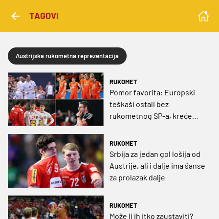
TAGOVI
Austrijska rukometna reprezentacija
RUKOMET
Pomor favorita: Europski
teškaši ostali bez
rukometnog SP-a, kreće
borba za pozivnice
RUKOMET
Srbija za jedan gol lošija od
Austrije, ali i dalje ima šanse
za prolazak dalje
RUKOMET
Može li ih itko zaustaviti?