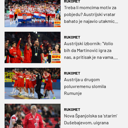
RUKOMET
Treba li momcima motiv za
pobjedu? Austrijski vratar
bahato je najavio utakmicu
s Hrvatskom i spomenuo
naše navijače
RUKOMET
Austrijski izbornik: "Volio
bih da Martinović igra za
nas, a pritisak je na vama.
Perkovac? Samo ga pustite
da radi"
RUKOMET
Austrija u drugom
poluvremenu slomila
Rumunje
RUKOMET
Nova Španjolska sa 'starim'
Dušebajevom, uigrana