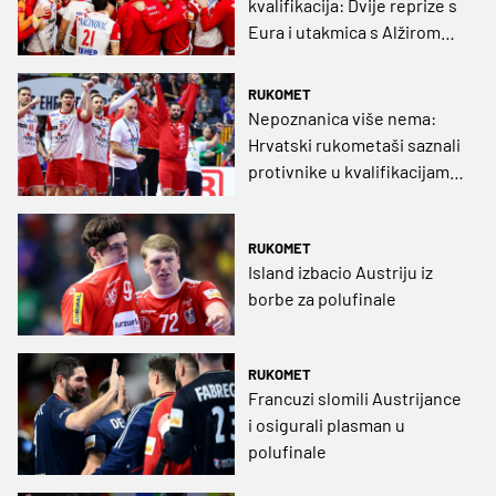
kvalifikacija: Dvije reprize s
Eura i utakmica s Alžirom
kao bitke za Pariz
RUKOMET
Nepoznanica više nema:
Hrvatski rukometaši saznali
protivnike u kvalifikacijama
za Olimpijske igre
RUKOMET
Island izbacio Austriju iz
borbe za polufinale
RUKOMET
Francuzi slomili Austrijance
i osigurali plasman u
polufinale