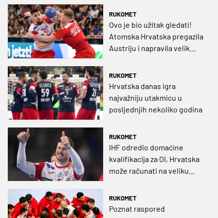
RUKOMET
Ovo je bio užitak gledati!
Atomska Hrvatska pregazila
Austriju i napravila velik
korak prema Parizu!
RUKOMET
Hrvatska danas igra
najvažniju utakmicu u
posljednjih nekoliko godina
RUKOMET
IHF odredio domaćine
kvalifikacija za OI, Hrvatska
može računati na veliku
podršku
RUKOMET
Poznat raspored