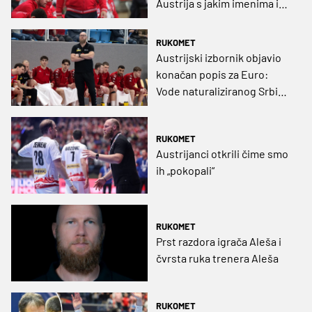
Austrija s jakim imenima i
'probuđena' Rumunjska
RUKOMET
Austrijski izbornik objavio
konačan popis za Euro:
Vode naturaliziranog Srbina,
a imaju i ozlijeda
RUKOMET
Austrijanci otkrili čime smo
ih „pokopali“
RUKOMET
Prst razdora igrača Aleša i
čvrsta ruka trenera Aleša
RUKOMET