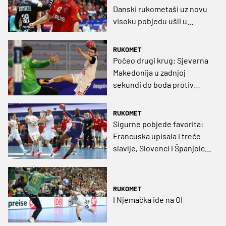
Danski rukometaši uz novu
visoku pobjedu ušli u
četvrtfinale
RUKOMET
Počeo drugi krug: Sjeverna
Makedonija u zadnjoj
sekundi do boda protiv
Austrije
RUKOMET
Sigurne pobjede favorita:
Francuska upisala i treće
slavlje, Slovenci i Španjolci
opet uvjerljivi
RUKOMET
I Njemačka ide na OI