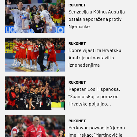
RUKOMET
Senzacija u Kölnu, Austrija
ostala neporažena protiv
Njemačke
RUKOMET
Dobre vijesti za Hrvatsku,
Austrijanci nastavili s
iznenađenjima
RUKOMET
Kapetan Los Hispanosa:
“Španjolskoj je poraz od
Hrvatske poljuljao
samopouzdanje”
RUKOMET
Perkovac pozvao još jedno
ime i rekao: "Martinović je