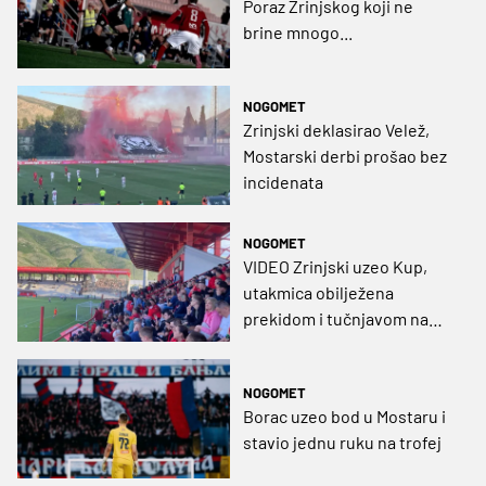
Poraz Zrinjskog koji ne
brine mnogo...
NOGOMET
Zrinjski deklasirao Velež,
Mostarski derbi prošao bez
incidenata
NOGOMET
VIDEO Zrinjski uzeo Kup,
utakmica obilježena
prekidom i tučnjavom na
terenu
NOGOMET
Borac uzeo bod u Mostaru i
stavio jednu ruku na trofej