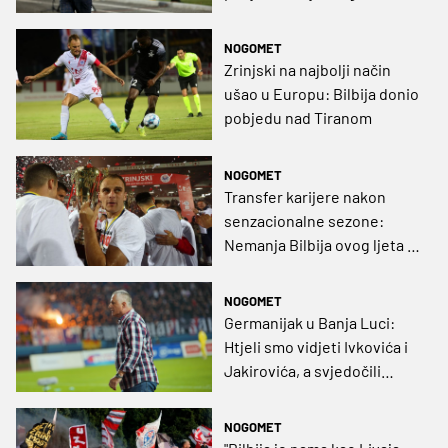
(VIDEO)
NOGOMET
Zrinjski na najbolji način
ušao u Europu: Bilbija donio
pobjedu nad Tiranom
NOGOMET
Transfer karijere nakon
senzacionalne sezone:
Nemanja Bilbija ovog ljeta u
Serie A za 1.5 milijuna eura?
NOGOMET
Germanijak u Banja Luci:
Htjeli smo vidjeti Ivkovića i
Jakirovića, a svjedočili
sudačkoj groteski (VIDEO)
NOGOMET