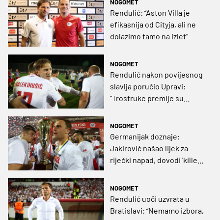
NOGOMET
Rendulić: “Aston Villa je
efikasnija od Cityja, ali ne
dolazimo tamo na izlet”
NOGOMET
Rendulić nakon povijesnog
slavlja poručio Upravi:
“Trostruke premije su
momci zaslužili, zavucite
ruke u džep!”
NOGOMET
Germanijak doznaje:
Jakirović našao lijek za
riječki napad, dovodi 'killera'
koji mu je već donio naslov
NOGOMET
Rendulić uoči uzvrata u
Bratislavi: “Nemamo izbora,