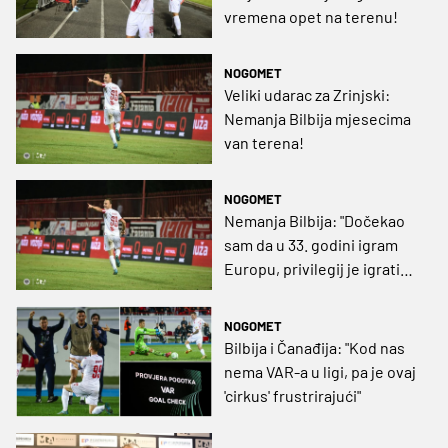
vremena opet na terenu!
NOGOMET
Veliki udarac za Zrinjski:
Nemanja Bilbija mjesecima
van terena!
NOGOMET
Nemanja Bilbija: "Dočekao
sam da u 33. godini igram
Europu, privilegij je igrati
protiv ovakve momčadi"
NOGOMET
Bilbija i Čanađija: "Kod nas
nema VAR-a u ligi, pa je ovaj
'cirkus' frustrirajući"