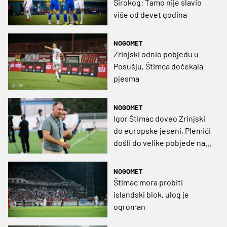
Širokog: Tamo nije slavio
više od devet godina
NOGOMET
Zrinjski odnio pobjedu u
Posušju, Štimca dočekala
pjesma
NOGOMET
Igor Štimac doveo Zrinjski
do europske jeseni, Plemići
došli do velike pobjede na
Islandu
NOGOMET
Štimac mora probiti
islandski blok, ulog je
ogroman