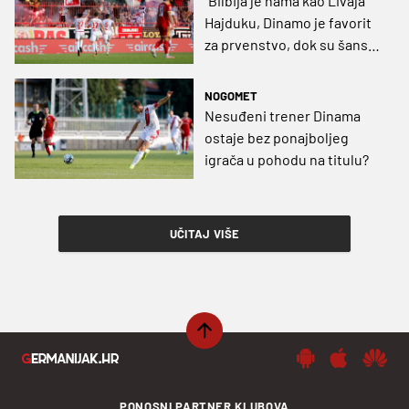
"Bilbija je nama kao Livaja
Hajduku, Dinamo je favorit
za prvenstvo, dok su šanse
u Kupu 50:50"
NOGOMET
Nesuđeni trener Dinama
ostaje bez ponajboljeg
igrača u pohodu na titulu?
UČITAJ VIŠE
PONOSNI PARTNER KLUBOVA