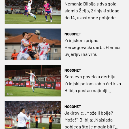
Nemanja Bilbija s dva gola
slomio Željo, Zrinjski stigao
do 14. uzastopne pobjede
NOGOMET
Zrinjskom pripao
Hercegovački derbi, Plemići
uvjerljivi na vrhu
NOGOMET
Sarajevo povelo u derbiju,
Zrinjski potom zabio četiri, a
Bilbija postao najbolji
strijelac Premijer lige svih
vremena
NOGOMET
Jakirović: „Može li bolje?
Može!“, Bilbija: „Najslađa
pobjeda što je mogla biti“